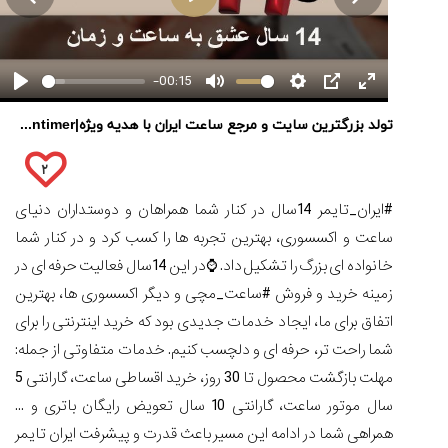
-00:15
کورناوین
پشت‌صحنه
مراسم تقدیر از
(Cornavin)؛
ساخت ساعت‌های
فعالان منتخب
مقایسه
گفت‌وگوی
صنف ساعت
کاور؛ بازدید ایران
تایمر از کارخانه
اختصاصی با مدیر
تولد بزرگترین سایت و مرجع ساعت ایران با هدیه ویژه|irantimer
ساعت
14:06
01:15
7:52
Cover Watches
برند ساعت
دیجیتال
سوئیس
سوئیسی در دفتر
گارمین
۲
مرکزی سوئیس
۱۰۲
۴۹
۴۱
Instinct...
۱۵
۱۰
۱۶
#ایران_تایمر 14سال در کنار شما همراهان و دوستداران دنیای
۱۷
مرداد
تير
تير
مرداد
ساعت و اکسسوری، بهترین تجربه ها را کسب کرد و در کنار شما
۱۴۰۵
۱۴۰۵
۱۴۰۵
۱۴۰۵
خانواده ای بزرگ را تشکیل داد. ⌚️در این 14سال فعالیت حرفه ای در
مقایسه
زمینه خرید و فروش #ساعت_مچی و دیگر اکسسوری ها، بهترین
ساعت
اتفاق برای ما، ایجاد خدمات جدیدی بود که خرید اینترنتی را برای
کاسیو
Pro
شما راحت تر، حرفه ای و دلچسب کنیم. خدمات متفاوتی از جمله:
Trek
مهلت بازگشت محصول تا 30 روز، خرید اقساطی ساعت، گارانتی 5
و
سال موتور ساعت، گارانتی 10 سال تعویض رایگان باتری و ...
تیسوت
...
همراهی شما در ادامه این مسیر باعث قدرت و پیشرفت ایران تایمر
۱۳