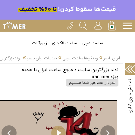
خدمات
ایران
تایمر(43)
آموزش
ساعت مچی
ساعت لاکچری
زیورآلات
تنظیم
»
»
»
ساعتها(30)
ایران تایمر
ویدئو ها ساعت مچی
خدمات ایران تایمر
تولد بزرگترین س
سرزمین
تولد بزرگترین سایت و مرجع ساعت ایران با هدیه
ساعت،
ویژه|irantimer
سوئیس(34)
قدردان همراهی شما هستیم
آموزش
و
دانستی
های
ساعت
ها(66)

