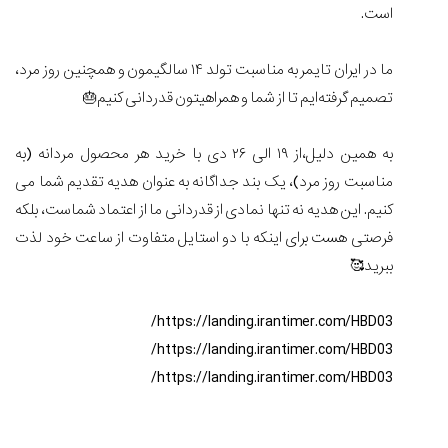
است.
مرداد
۱۴۰۵
شاهکار
ما در ایران تایمر به مناسبت تولد ۱۴ سالگیمون و همچنین روز مرد،
جدید
تصمیم گرفته‌ایم تا از شما و همراهیتون قدردانی کنیم🎂
MB&F:
ساعت
مچی
به همین دلیل،از ۱۹ الی ۲۶ دی با خرید هر محصول مردانه (به
که
مناسبت روز مرد)، یک بند جداگانه به عنوان هدیه تقدیم شما می
مرزها...
کنیم. این هدیه نه تنها نمادی از قدردانی ما از اعتماد شماست، بلکه
۱۱
مرداد
فرصتی هست برای اینکه با دو استایل متفاوت از ساعت خود لذت
۱۴۰۵
ببرید🥰
از
طراحی
https://landing.irantimer.com/HBD03/
مینیمال
تا
https://landing.irantimer.com/HBD03/
امکانات
https://landing.irantimer.com/HBD03/
هوشمند؛...
۶
مرداد
۱۴۰۵