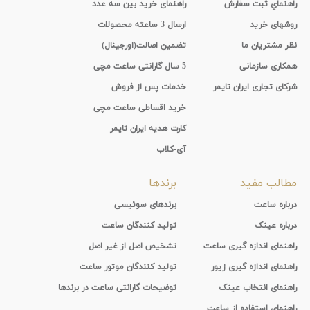
راهنماي ثبت سفارش
راهنمای خرید بین سه عدد
روشهای خرید
ارسال 3 ساعته محصولات
نظر مشتریان ما
تضمین اصالت(اورجینال)
همکاری سازمانی
5 سال گارانتی ساعت مچی
شرکای تجاری ایران تایمر
خدمات پس از فروش
خرید اقساطی ساعت مچی
کارت هدیه ایران تایمر
آی-کلاب
مطالب مفید
برندها
درباره ساعت
برندهای سوئیسی
درباره عینک
تولید کنندگان ساعت
راهنمای اندازه گیری ساعت
تشخیص اصل از غیر اصل
راهنمای اندازه گیری زیور
تولید کنندگان موتور ساعت
راهنمای انتخاب عینک
توضیحات گارانتی ساعت در برندها
راهنمای استفاده از ساعت