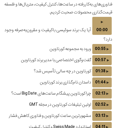
فناوری‌های به‌کاررفته در ساعت‌ها، کنترل کیفیت، متریال‌ها و فلسفه
مرزها...
۱۱
قیمت‌گذاری محصولات صحبت کردیم.
مرداد
۱۴۰۵
00:00
آیا یک برند سوئیسی باکیفیت و مقرون‌به‌صرفه وجود
از
طراحی
دارد؟
مینیمال
00:55
ورود به مجموعه کورناوین
تا
امکانات
00:57
گفت‌وگوی اختصاصی با مدیر برند کورناوین
هوشمند؛...
۶
01:38
کورناوین در چه سالی تأسیس شد؟
مرداد
۱۴۰۵
01:44
داستان نام‌گذاری برند کورناوین
بهترین
ساعت
02:13
چرا کورناوین پیشگام ساعت‌های Big Date است؟
مردانه
02:52
اولین تبلیغات کورناوین در مجله GMT
غواصی
برای
03:13
مشهورترین ساعت کورناوین و فناوری کاهش فشار
ماجرا...
۳
04:11
استاندارد Swiss Made و کنترل کیفیت
مرداد