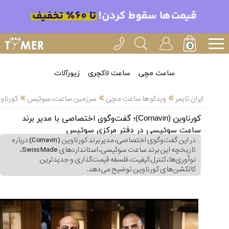
خدمات
ایران
تایمر(43)
آموزش
ساعت مچی
ساعت لاکچری
زیورآلات
تنظیم
»
»
»
ساعتها(30)
ایران تایمر
ویدئو ها ساعت مچی
سرزمین ساعت، سوئیس
کورناوین (Cornavin)؛ گفت‌وگوی اختصاصی با مدیر برن
سرزمین
کورناوین (Cornavin)؛ گفت‌وگوی اختصاصی با مدیر برند
ساعت،
ساعت سوئیسی در دفتر مرکزی سوئیس
سوئیس(34)
در این گفت‌وگوی اختصاصی، مدیر برند کورناوین (Cornavin) درباره
تاریخچه این برند ساعت سوئیسی، استانداردهای Swiss Made،
آموزش
نوآوری‌ها، کنترل کیفیت، فلسفه قیمت‌گذاری و جدیدترین
کالکشن‌های کورناوین توضیح می‌دهد.
و
دانستی
های
ساعت
ها(66)