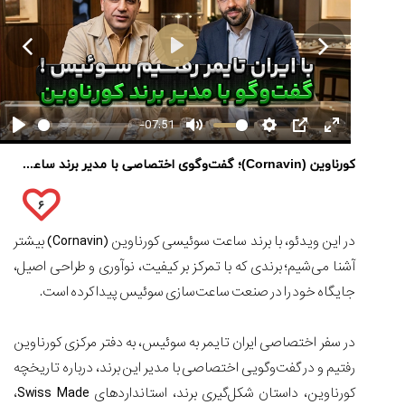


کورناوین
پشت‌صحنه
مراسم تقدیر از
(Cornavin)؛
ساخت ساعت‌های
فعالان منتخب
مقایسه
گفت‌وگوی
صنف ساعت
کاور؛ بازدید ایران
تایمر از کارخانه
اختصاصی با مدیر
ساعت
14:06
01:15
7:52
-07:51
Cover Watches
برند ساعت
کاسیو
سوئیس
سوئیسی در دفتر
Pro
مرکزی سوئیس
۳۵
۹۵
۴۶
کورناوین (Cornavin)؛ گفت‌وگوی اختصاصی با مدیر برند ساعت سوئیسی در دفتر مرکزی سوئیس
Trek
۱۵
۱۰
۱۶
و
تير
تير
مرداد
۶
تیسوت
۱۴۰۵
۱۴۰۵
۱۴۰۵
...
در این ویدئو، با برند ساعت سوئیسی کورناوین (Cornavin) بیشتر
۱۳
مرداد
آشنا می‌شیم؛ برندی که با تمرکز بر کیفیت، نوآوری و طراحی اصیل،
۱۴۰۵
جایگاه خود را در صنعت ساعت‌سازی سوئیس پیدا کرده است.
شاهکار
جدید
در سفر اختصاصی ایران تایمر به سوئیس، به دفتر مرکزی کورناوین
MB&F:
رفتیم و در گفت‌وگویی اختصاصی با مدیر این برند، درباره تاریخچه
ساعت
مچی
کورناوین، داستان شکل‌گیری برند، استانداردهای Swiss Made،
که