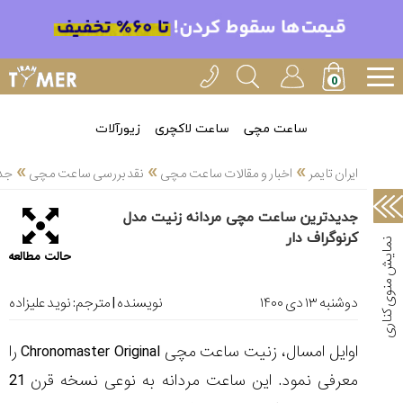
خدمات
ایران
تایمر(11)
آموزش
ساعت مچی
ساعت لاکچری
زیورآلات
تنظیم
»
»
»
ساعتها(2)
ایران تایمر
اخبار و مقالات ساعت مچی
نقد بررسی ساعت مچی
جدی
سرزمین
جدیدترین ساعت مچی مردانه زنیت مدل
ساعت،
کرنوگراف دار
سوئیس(136)
حالت مطالعه
آموزش
و
دوشنبه ۱۳ دی ۱۴۰۰
نویسنده | مترجم:
نوید علیزاده
دانستی
های
اوایل امسال، زنیت ساعت مچی Chronomaster Original را
ساعت
ها(127)
معرفی نمود. این ساعت مردانه به نوعی نسخه قرن 21