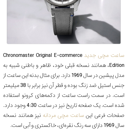
۱۴۰۵/۵/۱۱
از
طراحی
مینیمال
تا
امکانات
هوشمند؛...
۱۴۰۵/۵/۶
ساعت مچی جدید
Chronomaster Original E-commerce
Edition، همانند نسخه قبلی خود، ظاهر و باطنی شبیه به
بهترین
ساعت
مدل پیشین در سال 1969 دارد. برای مثال بدنه این ساعت از
مردانه
جنس استیل ضد زنگ بوده و قطر آن نیز برابر با 38 میلیمتر
غواصی
برای
است. در سمت راست ساعت از دکمه‌های کرونو استفاده
ماجرا...
۱۴۰۵/۵/۳
شده است. یک صفحه تاریخ نیز در ساعت 4:30 وجود دارد.
صفحات فرعی این
ساعت مچی مردانه
نیز همانند نسخه
سال 1969 دارای سه رنگ نقره‌ای، خاکستری و آبی است.
کورناوین
پشت‌صحنه
مراسم تقدیر از