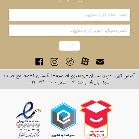
آدرس: تهران - خ پاسداران - رو به روی اقدسیه - تنگستان ۴ - مجتمع حیات
سبز - بال A - واحد ۷۱۱
تلفن:
۰۲۱ - ۷۱۴ ۰۰۰ ۱۰