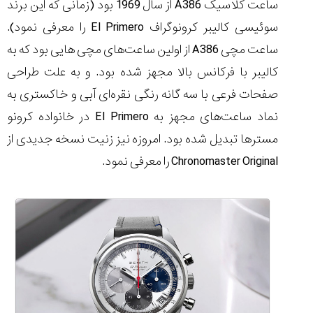
ساعت کلاسیک A386 از سال 1969 بود (زمانی که این برند
سوئیسی کالیبر کرونوگراف El Primero را معرفی نمود).
ساعت مچی A386 از اولین ساعت‌های مچی هایی بود که به
کالیبر با فرکانس بالا مجهز شده بود. و به علت طراحی
مقایسه
ساعت
صفحات فرعی با سه گانه رنگی نقره‌ای آبی و خاکستری به
کاسیو
نماد ساعت‌های مجهز به El Primero در خانواده کرونو
Pro
Trek
مسترها تبدیل شده بود. امروزه نیز زنیت نسخه جدیدی از
و
Chronomaster Original را معرفی نمود.
تیسوت
...
۱۴۰۵/۵/۱۳
شاهکار
جدید
MB&F:
ساعت
مچی
که
مرزها...