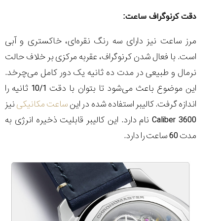
(Cornavin)؛
ساخت ساعت‌های
فعالان منتخب
گفت‌وگوی
صنف ساعت
کاور؛ بازدید ایران
دقت کرنوگراف ساعت:
تایمر از کارخانه
اختصاصی با مدیر
14:06
01:15
7:52
Cover Watches
برند ساعت
سوئیس
سوئیسی در دفتر
۳۲
۴۵
۹۴
مرز ساعت نیز دارای سه رنگ نقره‌ای، خاکستری و آبی
مرکزی سوئیس
۱۴۰۵/۵/۱۰
۱۴۰۵/۴/۱۵
۱۴۰۵/۴/۱۶
است. با فعال شدن کرنوگراف، عقربه مرکزی بر خلاف حالت
نرمال و طبیعی در مدت ده ثانیه یک دور کامل می‌چرخد.
این موضوع باعث می‌شود تا بتوان با دقت 10/1 ثانیه را
اندازه گرفت. کالیبر استفاده شده در این
ساعت مکانیکی
نیز
Caliber 3600 نام دارد. این کالیبر قابلیت ذخیره انرژی به
مدت 60 ساعت را دارد.