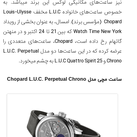
نیز ساعت‌های مکانیکی لوکس این برند می‎باشد. به
خصوص ساعت‌های خانواده L.U.C مخفف Louis-Ulysse
Chopard ‏ (مؤسس برند). امسال، به عنوان بخشی از رویداد
Watch Time New York که بین 21 تا 24 اکتبر و در منهتن
مقایسه
ساعت
گاتهام رخ داده است، Chopard، ساعت‌های متعددی را
دیجیتال
عرضه کرده که در این ساعت‌ها دو مدل L.U.C. Perpetual
گارمین
Instinct...
Chrono و L.U.C Quattro Spirit 25 به چشم می‏خورد.
۱۴۰۵/۵/۱۷
مقایسه
ساعت مچی مدل Chopard L.U.C. Perpetual Chrono
ساعت
کاسیو
Pro
Trek
و
تیسوت
...
۱۴۰۵/۵/۱۳