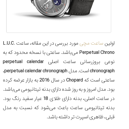
شاهکار
جدید
MB&F:
ساعت
مچی
که
مرزها...
اولین
ساعت مچی
مورد بررسی در این مقاله، ساعت L.U.C.
۱۴۰۵/۵/۱۱
Perpetual Chrono می‌باشد. ساعتی با نسخه محدود که به
از
طراحی
نوعی بروزرسانی ساعت اصلی perpetual calendar
مینیمال
chronograph است. مدل perpetual calendar chronograph،
تا
امکانات
ساعتی است که Chopard در سال 2016 به بازار عرضه کرده
هوشمند؛...
بود. مدل امروز و به روز شده دارای بدنه تیتانیومی می‌باشد.
۱۴۰۵/۵/۶
در ساعت اصلی، بدنه دارای طلای 18 عیار سفید رنگ بود.
بدنه تیتانیومی ساعت باعث می‌شود که نسبت به مدل
قبلی، ظاهری اسپرت‌ تر داشته باشد.
کورناوین
پشت‌صحنه
مراسم تقدیر از
(Cornavin)؛
ساخت ساعت‌های
فعالان منتخب
گفت‌وگوی
صنف ساعت
کاور؛ بازدید ایران