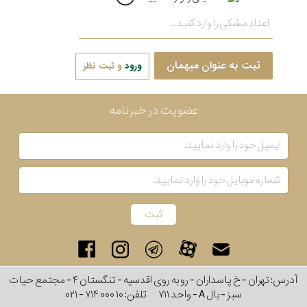
ثبت به عنوان میهمان
ورود
و ثبت نظر
عضویت در خبرنامه
آدرس: تهران - خ پاسداران - رو به روی اقدسیه - تنگستان ۴ - مجتمع حیات
سبز - بال A - واحد ۷۱۱
تلفن:
۰۲۱ - ۷۱۴ ۰۰۰ ۱۰