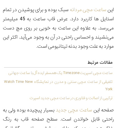
تایمر از کارخانه
اختصاصی با مدیر
14:06
01:15
7:52
Cover Watches
برند ساعت
این
ساعت مچی مردانه
سبک بوده و برای پوشیدن در تمام
سوئیس
سوئیسی در دفتر
۴۹
۴۱
مرکزی سوئیس
استایل ها کاربرد دارد. عرض قاب ساعت به 45 میلیمتر
۱۰۲
۱۴۰۵/۵/۱۰
۱۴۰۵/۴/۱۵
۱۴۰۵/۴/۱۶
می‌رسد. به علاوه این ساعت به خوبی بر روی مچ دست
می‌نشیند و احساس راحتی در آن به وجود می‌آید. اکثر این
موارد به علت وجود بدنه تیتانیومی است.
مقالات مرتبط
ساعت مچی اسپریتTimezone یک همسفر ایده آل با ساعت جهانی
تلفیقی از ساعت مچی سنتی و مدرن در نمایشگاه Watch Time New
York
ترکیبی از اصالت و فناوری در ساعت مچی جدید اسپرت
صفحه این
ساعت مچی جدید
بسیار پیچیده بوده ولی به
راحتی قابل خواندن است. سطح صفحه قاب به رنگ