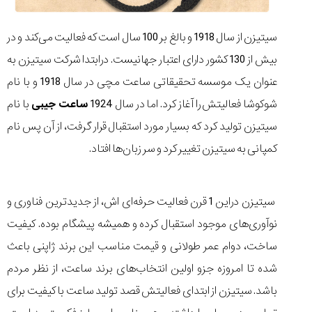
۱۴۰۵/۵/۱۱
از
سیتیزن از سال 1918 و بالغ بر 100 سال است که فعالیت می‌‌کند و در
طراحی
بیش از 130 کشور دارای اعتبار جهانیست. درابتدا شرکت سیتیزن به
مینیمال
تا
عنوان یک موسسه تحقیقاتی ساعت مچی در سال 1918 و با نام
امکانات
شوکوشا فعالیتش را آغاز کرد. اما در سال 1924
ساعت جیبی
با نام
هوشمند؛...
۱۴۰۵/۵/۶
سیتیزن تولید کرد که بسیار مورد استقبال قرار گرفت، از آن پس نام
بهترین
کمپانی به سیتیزن تغییر کرد و سر زبان‌ها افتاد.
ساعت
مردانه
غواصی
سیتیزن در‌این 1 قرن فعالیت حرفه‌ای اش، از جدیدترین فناوری و
برای
ماجرا...
نوآوری‌های موجود استقبال کرده و همیشه پیشگام بوده. کیفیت
۱۴۰۵/۵/۳
ساخت، دوام عمر طولانی و قیمت مناسب‌ این برند ژاپنی باعث
شده تا امروزه جزو اولین انتخاب‌های برند ساعت، از نظر مردم
باشد. سیتیزن از ابتدای فعالیتش قصد تولید ساعت با کیفیت برای
کورناوین
پشت‌صحنه
مراسم تقدیر از