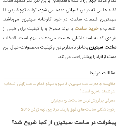
تمام مردم جهان را داشته و همچنان بر‌این طرز فکر متعهد است.
(Cornavin)؛
ساخت ساعت‌های
فعالان منتخب
گفت‌وگوی
صنف ساعت
کاور؛ بازدید ایران
نکته جالبی که در‌این کمپانی دیده می‌ شود، تولید کوچکترین تا
تایمر از کارخانه
اختصاصی با مدیر
14:06
01:15
7:52
Cover Watches
برند ساعت
مهمترین قطعات ساعت در خود کارخانه سیتیزن می‌‌باشد.
سوئیس
سوئیسی در دفتر
۳۰
۹۲
۴۴
مرکزی سوئیس
۱۴۰۵/۵/۱۰
۱۴۰۵/۴/۱۵
۱۴۰۵/۴/۱۶
انتخاب و
خرید ساعت
با برند مطرح و با کیفیت برای خیلی از
افرادی که به استایلشان اهمیت می‌دهند، مهم است. انتخاب
ساعت سیتیزن
بخاطر نامدار بودن و کیفیت محصولات خیال‌ این
دسته از افراد را بیشتر راحت می‌‌کند.
مقالات مرتبط
مقایسه جامع ساعت سیتیزن، کاسیو و سیکو؛ کدام ساعت ژاپنی انتخاب
هوشمندانه‌تری است؟
معرفی پرفروش‌ترین ساعت‌های سیتیزن
رکورد شکنی ساعت های فوق باریک در تاریخ نهم ژوئن 2016
پیشرفت در ساعت سیتیزن از کجا شروع شد؟