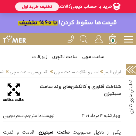
خدمات
ایران
تایمر(11)
آموزش
تنظیم
ساعتها(2)
ساعت مچی
ساعت لاکچری
زیورآلات
سرزمین
»
»
»
ایران تایمر
اخبار و مقالات ساعت مچی
نقد بررسی ساعت مچی
شنا
ساعت،
سوئیس(136)
شناخت فناوری و کالکشن‌های برند ساعت
سیتیزن
آموزش
حالت مطالعه
و
دانستی
های
چهارشنبه ۱۲ مرداد ۱۴۰۱
نویسنده | مترجم:
سحر نجیبی
ساعت
ها(127)
یکی از دلایل محبوبیت
ساعت سیتیزن
، قدمت و قدرت