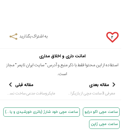
به اشتراک بگذارید
۲
امانت داری و اخلاق مداری
استفاده از این محتوا فقط با ذکر منبع و آدرس "
سایت ایران تایمر
" مجاز
است.
مقاله بعدی
مقاله قبلی
معرفی 3 ساعت مچی از بازیگران و افراد معروف ایرانی
مایکروسافت مدعی ساخت نسل اول ساعت هوشمند
ساعت مچی اکو درایو
ساعت مچی خود شارژ (باتری خورشیدی و یا...)
ساعت مچی ژاپن