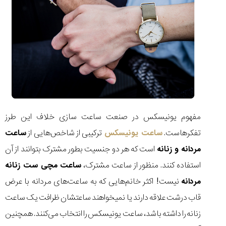
(Cornavin)؛
ساخت ساعت‌های
فعالان منتخب
گفت‌وگوی
صنف ساعت
کاور؛ بازدید ایران
تایمر از کارخانه
اختصاصی با مدیر
14:06
01:15
7:52
Cover Watches
برند ساعت
سوئیس
سوئیسی در دفتر
۴۵
۳۱
مرکزی سوئیس
۹۳
۱۴۰۵/۵/۱۰
۱۴۰۵/۴/۱۵
۱۴۰۵/۴/۱۶
مفهوم یونیسکس در صنعت ساعت سازی خلاف این طرز
تفکر‌هاست.
ساعت یونیسکس
ترکیبی از شاخص‌هایی از
ساعت
مردانه و زنانه
است که هر دو جنسیت بطور مشترک بتوانند از آن
استفاده کنند. منظور از ساعت مشترک،
ساعت مچی ست زنانه
مردانه
نیست! اکثر خانم‌هایی که به ساعت‌های مردانه با عرض
قاب درشت علاقه دارند یا نمیخواهند ساعتشان ظرافت یک ساعت
زنانه را داشته باشد، ساعت یونیسکس را انتخاب می‌کنند. همچنین