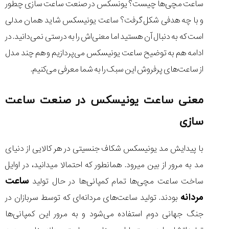
ساعت مچی‌ها چیست؟ یونسکس در صنعت ساعت سازی چطور
و با چه هدفی شکل گرفت؟ ساعت یونیسکس شاید همان مدلی
است که به دنبال آن هستید اما معنی‌اش را به درستی نمی‌دانید. در
ادامه هم به توضیح ساعت یونیسکس می‌پردازیم و هم چند مدل
مقایسه
ساعت
از ساعت‌های پرفروش این سبک را به شما معرفی می‌کنیم.
کاسیو
Pro
Trek
معنی ساعت یونیسکس در صنعت ساعت
و
تیسوت
سازی
...
۱۴۰۵/۵/۱۳
با پیدایش مد یونیسکس شکاف جنسیتی در هر کالایی از دنیای
شاهکار
مد به مرور از بین میرود. همانطور که احتمالا میدانید، در اوایل
جدید
ساعت
MB&F:
ساخت ساعت مچی‌ها تمام کمپانی‌ها در حال تولید
ساعت
مردانه
بودند. تولید ساعت‌های مردانه‌ای که توسط سربازان در
مچی
که
جنگ جهانی دوم استفاده می‌شود و به مرور این کمپانی‌ها
مرزها...