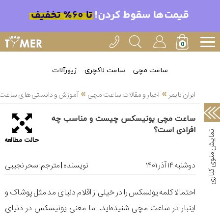
خدمات
ایران
تایمر(11)
آموزش
ساعت مچی
ساعت لاکچری
زیورآلات
تنظیم
»
»
ساعتها(2)
ایران تایمر
اخبار و مقالات ساعت مچی
آموزش و دانستی های ساعت 
سرزمین
ساعت مچی یونیسکس چیست و مناسب چه
ساعت،
افرادی است؟
سوئیس(136)
حالت مطالعه
آموزش
و
دوشنبه ۱۴ آذر ۱۴۰۱
نویسنده | مترجم:
سحر نجیبی
دانستی
های
احتمالا کلمه یونسکس را در خیلی از اقلام دنیای مد مثل پوشاک و
ساعت
ها(127)
اینبار در ساعت مچی شنیده‌اید. اما معنی یونیسکس در دنیای