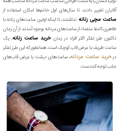
تولیداتشان را به سمت طراحی مناسب ساعت مردانه مناسب همه
۱۴۰۵/۵/۱۱
آقایان تغییر دادند. تا سال‌های اول خانم‌ها امکان استفاده از
از
ساعت مچی زنانه
نداشتند، تا اینکه اولین ساعت‌های زنانه با
طراحی
مینیمال
ظاهری کاملا متضاد از ساعت‌های مردانه بوجود آمدند. از آن زمان
تا
خرید ساعت زنانه
امکانات
تاکنون طرز تفکر اکثر افراد در زمان
، یک
هوشمند؛...
ساعت ظریف با عرض قاب کوچک است. همانطور که این طرز تفکر
۱۴۰۵/۵/۶
خرید ساعت مردانه
در
، ساعت‌های درشت با عرض قاب‌های
بهترین
جلب توجه کنندست.
ساعت
مردانه
غواصی
برای
ماجرا...
۱۴۰۵/۵/۳
کورناوین
پشت‌صحنه
مراسم تقدیر از