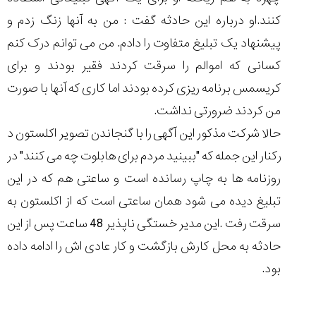
۱۴۰۵/۵/۱۱
کنند.او درباره این حادثه گفت : من به آنها زنگ زدم و
از
پیشنهاد یک تبلیغ متفاوت را دادم. من می توانم درک کنم
طراحی
مینیمال
کسانی که اموالم را سرقت کردند فقیر بودند و برای
تا
کریسمس برنامه ریزی کرده بودند اما کاری که آنها با صورت
امکانات
هوشمند؛...
من کردند ضرورتی نداشت.
۱۴۰۵/۵/۶
حالا شرکت مذکور این آگهی را با گنجاندن تصویر اکلستون د
بهترین
رکنار این جمله که "ببینید مردم برای هابلوت چه می کنند" در
ساعت
مردانه
روزنامه ها به چاپ رسانده است و ساعتی هم که در این
غواصی
تبلیغ دیده می شود همان ساعتی است که از اکلستون به
برای
ماجرا...
سرقت رفت .این مدیر خستگی ناپذیر 48 ساعت پس از این
۱۴۰۵/۵/۳
حادثه به محل کارش بازگشت و کار عادی اش را ادامه داده
بود.
کورناوین
پشت‌صحنه
مراسم تقدیر از