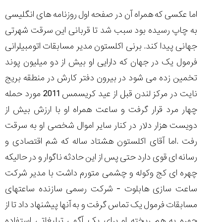
اما عکسی که همراه آن در صفحه اول روزنامه های انگلیسی
به چاپ رسیده بود سبب شد تا قربانی این سرقت شهرتی
جهانی پیدا کند. برنی اکلستون مدیر مسابقات اتومبیلرانی
مقایسه
فرمول یک در جهان که دارایی او بیش از دو میلیون پوند
ساعت
کاسیو
تخمین زده می شود در بیرون دفتر کارش در منطقه بریج
Pro
نایت در مرکز لندن قبل از عید کریسمس 2011 مورد حمله
Trek
و
چهار مرد قرار گرفت و ساعت همراه او با ارزش بیش از
تیسوت
دویست هزار دلار در کنار سایر اموال شخصی او به سرقت
...
۱۴۰۵/۵/۱۳
رفت .اما آقای اکلستون هشتاد ساله که شم اقتصادی و
شاهکار
رسانه ای قوی دارد حتی پس از این حادثه ناگوار و در حالیکه
جدید
چهره ای کج وکوله و چشمی متورم داشت با مدیر شرکت
MB&F:
ساعت
ساعت سازی هابلوت - شرکت رسمی سازنده ساعتهای
مچی
مسابقات فرمول یک تماس گرفت و به آنها پیشنهاد داد تا از
که
مرزها...
چهره به هم ریخته او برای یک آگهی تبلیغاتی استفاده