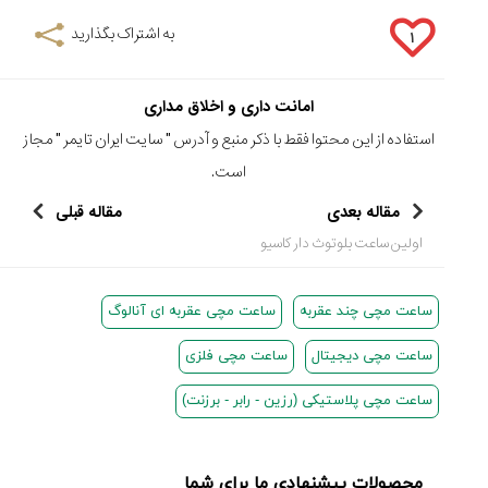
(Cornavin)؛
ساخت ساعت‌های
فعالان منتخب
گفت‌وگوی
صنف ساعت
کاور؛ بازدید ایران
به اشتراک بگذارید
تایمر از کارخانه
اختصاصی با مدیر
۱
14:06
01:15
7:52
Cover Watches
برند ساعت
سوئیس
سوئیسی در دفتر
۴۶
مرکزی سوئیس
۳۵
۹۵
۱۴۰۵/۴/۱۵
امانت داری و اخلاق مداری
۱۴۰۵/۵/۱۰
۱۴۰۵/۴/۱۶
استفاده از این محتوا فقط با ذکر منبع و آدرس "
سایت ایران تایمر
" مجاز
است.
مقاله بعدی
مقاله قبلی
اولین ساعت بلوتوث دار کاسیو
ساعت مچی چند عقربه
ساعت مچی عقربه ای آنالوگ
ساعت مچی دیجیتال
ساعت مچی فلزی
ساعت مچی پلاستیکی (رزین - رابر - برزنت)
محصولات پیشنهادی ما برای شما