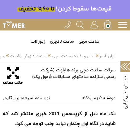
خدمات
ایران
تایمر(11)
آموزش
ساعت مچی
ساعت لاکچری
زیورآلات
تنظیم
»
»
»
ساعتها(2)
ایران تایمر
اخبار و مقالات ساعت مچی
ساعت های گران قیمت
سرق
سرزمین
سرقت ساعت مچی برند هابلوت (شرکت
ساعت،
رسمی سازنده ساعتهای مسابقات فرمول یک)
سوئیس(136)
حالت مطالعه
آموزش
و
دوشنبه ۴ بهمن ۱۳۸۹
نویسنده | مترجم:
ایران تایمر
دانستی
های
یک ماه قبل از کریسمس 2011 خبری منتشر شد که
ساعت
ها(127)
شاید در نگاه اول چندان نباید جلب توجه می کرد.