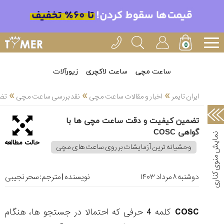
خدمات
ایران
تایمر(11)
آموزش
ساعت مچی
ساعت لاکچری
زیورآلات
تنظیم
»
»
»
ساعتها(2)
ایران تایمر
اخبار و مقالات ساعت مچی
نقد بررسی ساعت مچی
تضم
سرزمین
تضمین کیفیت و دقت ساعت مچی ها با
ساعت،
گواهی COSC
سوئیس(136)
حالت مطالعه
وحشیانه ترین آزمایشات بر روی ساعت های مچی
آموزش
و
دانستی
دوشنبه ۸ مرداد ۱۴۰۳
نویسنده | مترجم:
سحر نجیبی
های
ساعت
ها(127)
COSC
کلمه 4 حرفی که احتمالا در جستجو ها، هنگام