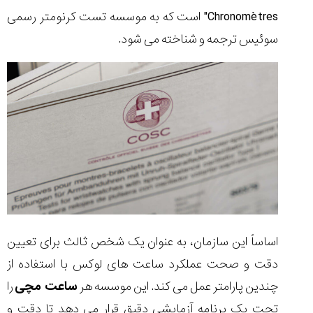
۱۴۰۵/۵/۱۱
Chronomètres" است که به موسسه تست کرنومتر رسمی
از
سوئیس ترجمه و شناخته می شود.
طراحی
مینیمال
تا
امکانات
هوشمند؛...
۱۴۰۵/۵/۶
بهترین
ساعت
مردانه
غواصی
برای
ماجرا...
۱۴۰۵/۵/۳
اساساً این سازمان، به عنوان یک شخص ثالث برای تعیین
دقت و صحت عملکرد ساعت های لوکس با استفاده از
چندین پارامتر عمل می کند. این موسسه هر
ساعت مچی
را
کورناوین
پشت‌صحنه
مراسم تقدیر از
تحت یک برنامه آزمایشی دقیق قرار می دهد تا دقت و