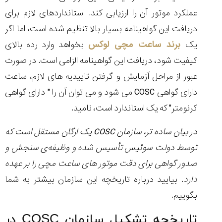
(Cornavin)؛
ساخت ساعت‌های
فعالان منتخب
گفت‌وگوی
صنف ساعت
کاور؛ بازدید ایران
عملکرد موتور آن را ارزیابی کند. استانداردهای لازم برای
تایمر از کارخانه
اختصاصی با مدیر
14:06
01:15
7:52
Cover Watches
برند ساعت
دریافت این گواهینامه بسیار بالا تنظیم شده است، اما اگر
سوئیس
سوئیسی در دفتر
۳۲
۴۵
۹۴
مرکزی سوئیس
یک
برند ساعت مچی لوکس
بخواهد وارد رده بالای
۱۴۰۵/۵/۱۰
۱۴۰۵/۴/۱۵
۱۴۰۵/۴/۱۶
کیفیت شود، دریافت این گواهینامه الزامی است. در صورت
عبور از مراحل آزمایش و گرفتن تاییدیه های لازم، ساعت
دارای گواهی COSC می شود و می توان آن را " دارای گواهی
کرنومتر" که یک استاندارد است، نامید.
در بیان ساده تر، سازمان COSC یک ارگان مستقل است که
توسط دولت سوئیس تأسیس شده و وظیفه‌ی سنجش و
صدور گواهی برای دقت موتور های ساعت‌ مچی را بر عهده
دارد
. بیایید درباره تاریخچه این سازمان بیشتر به شما
بگوییم.
تاریخچه تشکیل سازمان COSC در