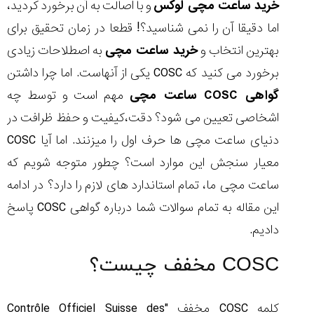
خرید ساعت مچی لوکس
و با اصالت به آن برخورد کردید،
اما دقیقا آن را نمی شناسید؟! قطعا در زمان تحقیق برای
بهترین انتخاب و
خرید ساعت مچی
به اصطلاحات زیادی
برخورد می کنید که COSC یکی از آنهاست. اما چرا داشتن
مقایسه
ساعت
گواهی COSC ساعت مچی
مهم است و توسط چه
کاسیو
اشخاصی تعیین می شود؟ دقت،کیفیت و حفظ ظرافت در
Pro
Trek
دنیای ساعت مچی ها حرف اول را میزنند. اما آیا COSC
و
معیار سنجش این موارد است؟ چطور متوجه شویم که
تیسوت
...
ساعت مچی ما، تمام استاندارد های لازم را دارد؟ در ادامه
۱۴۰۵/۵/۱۳
این مقاله به تمام سوالات شما درباره گواهی COSC پاسخ
شاهکار
دادیم.
جدید
MB&F:
COSC مخفف چیست؟
ساعت
مچی
که
مرزها...
کلمه COSC مخفف "Contrôle Officiel Suisse des