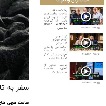
جدیدترین ویدئوها
پشت‌صحنه
ساخت ساعت‌های
کاور؛ بازدید ایران
تایمر از کارخانه
14:06
Cover Watches
سوئیس
۱۴۰۵/۵/۱۰
۳۵
کورناوین
(Cornavin)؛
گفت‌وگوی
اختصاصی با مدیر
7:52
برند ساعت
سوئیسی در دفتر
۱۴۰۵/۴/۱۶
۹۵
مرکزی سوئیس
مراسم تقدیر از
فعالان منتخب
صنف ساعت
01:15
۱۴۰۵/۴/۱۵
۴۶
سفر به ت
ساعت مچی های