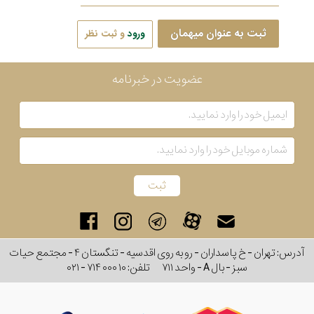
ثبت به عنوان میهمان
ورود
و ثبت نظر
عضویت در خبرنامه
آدرس: تهران - خ پاسداران - رو به روی اقدسیه - تنگستان ۴ - مجتمع حیات
سبز - بال A - واحد ۷۱۱
تلفن:
۰۲۱ - ۷۱۴ ۰۰۰ ۱۰