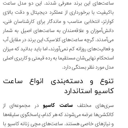
(Cornavin)؛
ساخت ساعت‌های
فعالان منتخب
ساعت‌های این برند معرفی شدند. این دو مدل ساعت
گفت‌وگوی
صنف ساعت
کاور؛ بازدید ایران
تایمر از کارخانه
اختصاصی با مدیر
14:06
01:15
7:52
باکیفیت با برخورداری از عملکرد دیجیتال و دقت بالای
Cover Watches
برند ساعت
سوئیس
سوئیسی در دفتر
۵۸
۵۰
۱۱۶
کوارتز، انتخابی مناسب و ماندگار برای کارشناسان فنی،
مرکزی سوئیس
۱۴۰۵/۵/۱۰
۱۴۰۵/۴/۱۵
۱۴۰۵/۴/۱۶
دانش‌آموزان و علاقه‌مندان به ساعت‌های اصیل به شمار
می‌آمدند. گرچه ساعت‌های کلاسیک این برند در مقابل آب
و فعالیت‌های روزانه کم نمی‌آورند، اما باید بدانید که میزان
استحکام نهایی‌شان مستقیما به رده قیمتی و کاربری اصلی
مدل مورد نظر بستگی دارد.
تنوع و دسته‌بندی انواع ساعت
کاسیو استاندارد
سری‌های مختلف
ساعت کاسیو
در مجموعه‌ای از
کالکشن‌ها عرضه می‌شوند که هر کدام، پاسخگوی سلیقه‌ها
و نیازهای خاصی هستند. ساعت‌های مچی زنانه کاسیو با