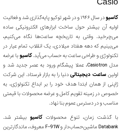
Casio
ساعت
کاسیو
Pro
کاسیو
در سال ۱۹۴۶ و در شهر توکیو پایه‌گذاری شد و فعالیت
Trek
و
اولیه‌ آن بیشتر حول ساخت ابزارهای الکترونیکی ساده
تیسوت
می‌چرخید. وقتی به تاریخچه ساعت‌ها نگاه می‌کنیم،
...
۱۴۰۵/۵/۱۳
می‌بینیم که دهه هفتاد میلادی، یک انقلاب تمام ‌عیار در
تکنولوژی و طراحی ساعت به حساب می‌آید.
کاسیو
با عرضه
شاهکار
جدید
مدل Casiotron، عملا پیشگام ورود به عصر جدید شد و
MB&F:
اولین
ساعت دیجیتالی
دنیا را به بازار فرستاد. این شرکت
ساعت
مچی
ژاپنی از همان ابتدا هدف خود را بر ابداع تکنولوژی، به
که
مرزها...
‌خصوص در زمینه تقویم کامل و عرضه محصولات با قیمتی
۱۴۰۵/۵/۱۱
مناسب و در دسترس عموم بنا نهاد.
با گذشت زمان، تنوع محصولات
کاسیو
بیشتر شد.
Databank ماشین‌حساب‌دار و F-91W معروف، ماندگارترین
کورناوین
پشت‌صحنه
مراسم تقدیر از