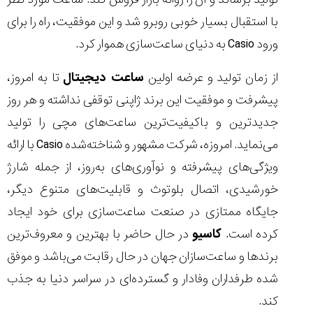
(Cornavin)؛
ساخت ساعت‌های
فعالان منتخب
گفت‌وگوی
صنف ساعت
کاور؛ بازدید ایران
با استقبال بسیار خوبی روبرو شد و این موفقیت، راه را برای
تایمر از کارخانه
اختصاصی با مدیر
14:06
01:15
7:52
Cover Watches
برند ساعت
ورود Casio به دنیای ساعت‌سازی هموار کرد.
سوئیس
سوئیسی در دفتر
۴۶
مرکزی سوئیس
۳۵
۹۵
۱۴۰۵/۴/۱۵
از زمان تولید و عرضه اولین
ساعت دیجیتال
تا به امروز،
۱۴۰۵/۵/۱۰
۱۴۰۵/۴/۱۶
پیشرفت و موفقیت این برند ژاپنی توقفی نداشته و هر روز
جدیدترین و باکیفیت‌ترین ساعت‌های مچی را تولید
می‌نماید. امروزه، شرکت مشهور و شناخته‌شده Casio با ارائه
ویژگی‌های پیشرفته و نوآوری‌های به‌روز، از جمله شارژ
خورشیدی، اتصال بلوتوث و قابلیت‌های متنوع دیگر،
جایگاه ممتازی در صنعت ساعت‌سازی برای خود ایجاد
کرده است.
کاسیو
در حال حاضر با بهترین و معروف‌ترین
برندها و ساعت‌سازان جهان در حال رقابت می‌باشد و موفق
شده طرفداران وفادار و گسترده‌ای در سراسر دنیا به جذب
کند.