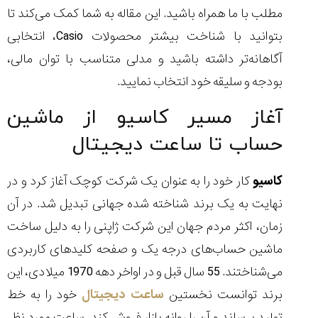
۱۴۰۵/۵/۱۱
مطلب با ما همراه باشید. این مقاله به شما کمک می‌کند تا
از
بتوانید با شناخت بیشتر محصولات Casio، انتخابی
طراحی
آگاهانه‌تر داشته باشید و مدلی متناسب با توان مالی،
مینیمال
تا
بودجه و سلیقه خود انتخاب نمایید.
امکانات
هوشمند؛...
آغاز مسیر کاسیو از ماشین
۱۴۰۵/۵/۶
حساب تا ساعت دیجیتال
بهترین
ساعت
مردانه
کاسیو
کار خود را به عنوان یک شرکت کوچک آغاز کرد و در
غواصی
نهایت به یک برند شناخته شده جهانی تبدیل شد. در آن
برای
ماجرا...
زمان، اکثر مردم جهان این شرکت ژاپنی را به دلیل ساخت
۱۴۰۵/۵/۳
ماشین حساب‌های درجه یک و صفحه کلیدهای کاربردی
می‌شناختند. 55 سال قبل و در اواخر دهه 1970 میلادی، این
برند توانست نخستین
ساعت دیجیتال
خود را به خط
کورناوین
پشت‌صحنه
مراسم تقدیر از
تولید برساند و آن را روانه بازار فروش کند. ساعت‌ مورد نظر