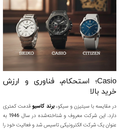
(Cornavin)؛
ساخت ساعت‌های
فعالان منتخب
گفت‌وگوی
صنف ساعت
کاور؛ بازدید ایران
تایمر از کارخانه
اختصاصی با مدیر
14:06
01:15
7:52
Cover Watches
برند ساعت
سوئیس
سوئیسی در دفتر
۴۶
مرکزی سوئیس
۳۵
۹۵
۱۴۰۵/۴/۱۵
۱۴۰۵/۵/۱۰
۱۴۰۵/۴/۱۶
Casio؛ استحکام، فناوری و ارزش
خرید بالا
در مقایسه با سیتیزن و سیکو،
برند کاسیو
قدمت کمتری
دارد. این شرکت معروف و شناخته‌شده در سال 1946 به
عنوان یک شرکت الکترونیکی تاسیس شد و فعالیت خود را