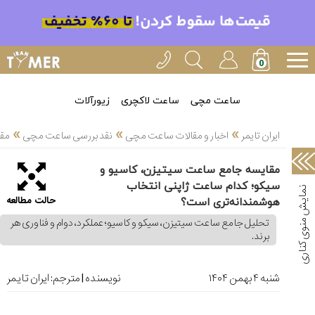
خدمات
ایران
تایمر(11)
آموزش
ساعت مچی
ساعت لاکچری
زیورآلات
تنظیم
»
»
»
ساعتها(2)
ایران تایمر
اخبار و مقالات ساعت مچی
نقد بررسی ساعت مچی
مقا
سرزمین
مقایسه جامع ساعت سیتیزن، کاسیو و
ساعت،
سیکو؛ کدام ساعت ژاپنی انتخاب
سوئیس(136)
حالت مطالعه
هوشمندانه‌تری است؟
آموزش
تحلیل جامع ساعت سیتیزن، سیکو و کاسیو؛ عملکرد، دوام و فناوری هر
و
برند.
دانستی
های
ساعت
شنبه ۴ بهمن ۱۴۰۴
نویسنده | مترجم:
ایران تایمر
ها(127)