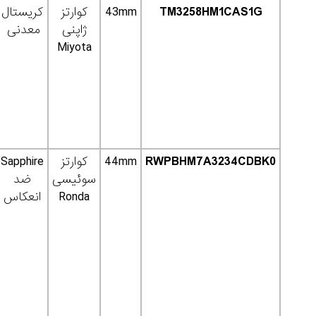
TM3258HM1CAS1G
43mm
کوارتز
کریستال
ژاپنی
معدنی
Miyota
RWPBHM7A3234CDBK0
44mm
کوارتز
Sapphire
سوئیسی
ضد
Ronda
انعکاس