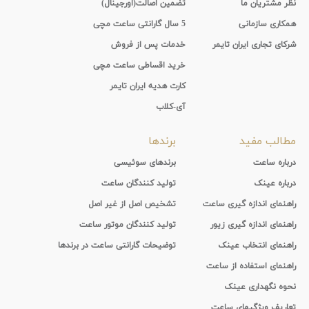
نظر مشتریان ما
تضمین اصالت(اورجینال)
همکاری سازمانی
5 سال گارانتی ساعت مچی
شرکای تجاری ایران تایمر
خدمات پس از فروش
خرید اقساطی ساعت مچی
کارت هدیه ایران تایمر
آی-کلاب
مطالب مفید
برندها
درباره ساعت
برندهای سوئیسی
درباره عینک
تولید کنندگان ساعت
راهنمای اندازه گیری ساعت
تشخیص اصل از غیر اصل
راهنمای اندازه گیری زیور
تولید کنندگان موتور ساعت
راهنمای انتخاب عینک
توضیحات گارانتی ساعت در برندها
راهنمای استفاده از ساعت
نحوه نگهداری عینک
تعاریف ویژگیهای ساعت