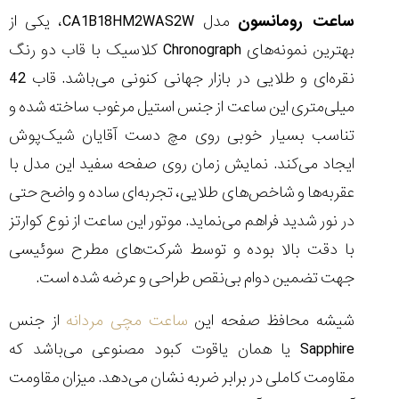
(Cornavin)؛
ساخت ساعت‌های
فعالان منتخب
گفت‌وگوی
صنف ساعت
کاور؛ بازدید ایران
ساعت رومانسون
مدل CA1B18HM2WAS2W، یکی از
تایمر از کارخانه
اختصاصی با مدیر
14:06
01:15
7:52
Cover Watches
برند ساعت
بهترین نمونه‌های Chronograph کلاسیک با قاب دو رنگ
سوئیس
سوئیسی در دفتر
۴۶
مرکزی سوئیس
نقره‌ای و طلایی در بازار جهانی کنونی می‌باشد. قاب 42
۳۵
۹۵
۱۴۰۵/۴/۱۵
۱۴۰۵/۵/۱۰
۱۴۰۵/۴/۱۶
میلی‌متری این ساعت از جنس استیل مرغوب ساخته شده و
تناسب بسیار خوبی روی مچ دست آقایان شیک‌پوش
ایجاد می‌کند. نمایش زمان روی صفحه سفید این مدل با
عقربه‌ها و شاخص‌های طلایی، تجربه‌ای ساده و واضح حتی
در نور شدید فراهم می‌نماید. موتور این ساعت از نوع کوارتز
با دقت بالا بوده و توسط شرکت‌های مطرح سوئیسی
جهت تضمین دوام بی‌نقص طراحی و عرضه شده است.
شیشه محافظ صفحه این
ساعت مچی مردانه
از جنس
Sapphire یا همان یاقوت کبود مصنوعی می‌باشد که
مقاومت کاملی در برابر ضربه نشان می‌دهد. میزان مقاومت