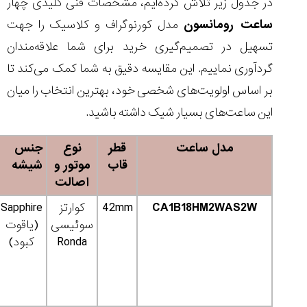
در جدول زیر تلاش کرده‌ایم، مشخصات فنی کلیدی چهار
ساعت رومانسون
مدل کورنوگراف و کلاسیک را جهت
تسهیل در تصمیم‌گیری خرید برای شما علاقه‌مندان
گردآوری نماییم. این مقایسه دقیق به شما کمک می‌کند تا
بر اساس اولویت‌های شخصی خود، بهترین انتخاب را میان
این ساعت‌های بسیار شیک داشته باشید.
مدل ساعت
قطر
نوع
جنس
قاب
موتور و
شیشه
اصالت
CA1B18HM2WAS2W
42mm
کوارتز
Sapphire
سوئیسی
(یاقوت
Ronda
کبود)