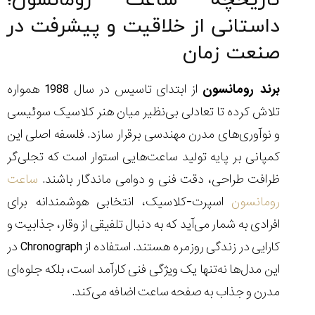
تاریخچه ساعت رومانسون؛
داستانی از خلاقیت و پیشرفت در
صنعت زمان
مقایسه
برند رومانسون
از ابتدای تاسیس در سال 1988 همواره
ساعت
کاسیو
تلاش کرده تا تعادلی بی‌نظیر میان هنر کلاسیک سوئیسی
Pro
و نوآوری‌های مدرن مهندسی برقرار سازد. فلسفه اصلی این
Trek
و
کمپانی بر پایه تولید ساعت‌هایی استوار است که تجلی‌گر
تیسوت
ظرافت طراحی، دقت فنی و دوامی ماندگار باشند.
ساعت
...
۱۴۰۵/۵/۱۳
رومانسون
اسپرت-کلاسیک، انتخابی هوشمندانه برای
شاهکار
افرادی به شمار می‌آید که به دنبال تلفیقی از وقار، جذابیت و
جدید
کارایی در زندگی روزمره هستند. استفاده از Chronograph در
MB&F:
ساعت
این مدل‌ها نه‌تنها یک ویژگی فنی کارآمد است، بلکه جلوه‌ای
مچی
مدرن و جذاب به صفحه ساعت اضافه می‌کند.
که
مرزها...