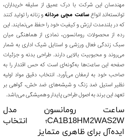
۱۴۰۵/۵/۱۱
مهندسان این شرکت با درک عمیق از سلیقه خریداران،
توانسته‌اند انواع
ساعت مچی مردانه
و زنانه را تولید کنند
از
طراحی
که در بلندمدت ارزش و کیفیت خود را حفظ می‌نمایند. این
مینیمال
رده از محصولات رومانسون، نمادی از هماهنگی میان
تا
امکانات
سبک زندگی فعال ورزشی و استایل شیک اداری به شمار
هوشمند؛...
۱۴۰۵/۵/۶
می‌روند و محبوبیت بالایی دارند. طراحی بدنه و جزئیات
صفحه این ساعت‌ها به‌گونه‌ای است که حس اقتدار را به
بهترین
ساعت
صاحب خود به ارمغان می‌آورد. انتخاب دقیق مواد اولیه
مردانه
نظیر استیل ضد زنگ و شیشه‌های ضد خش، گواهی بر
غواصی
برای
تعهد این برند به اصول طراحی پایدار و همیشگی می‌باشد.
ماجرا...
۱۴۰۵/۵/۳
ساعت رومانسون مدل
CA1B18HM2WAS2W؛ انتخاب
ایده‌آل برای ظاهری متمایز
کورناوین
پشت‌صحنه
مراسم تقدیر از