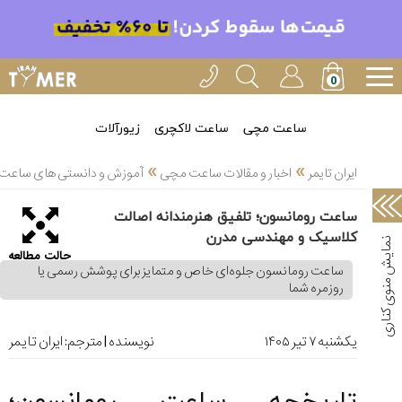
خدمات
ایران
تایمر(11)
آموزش
ساعت مچی
ساعت لاکچری
زیورآلات
تنظیم
»
»
ساعتها(2)
ایران تایمر
اخبار و مقالات ساعت مچی
آموزش و دانستی های ساعت 
سرزمین
ساعت رومانسون؛ تلفیق هنرمندانه اصالت
ساعت،
کلاسیک و مهندسی مدرن
سوئیس(136)
حالت مطالعه
ساعت رومانسون جلوه‌ای خاص و متمایز برای پوشش رسمی یا
آموزش
روزمره شما
و
دانستی
های
یکشنبه ۷ تير ۱۴۰۵
نویسنده | مترجم:
ایران تایمر
ساعت
ها(127)