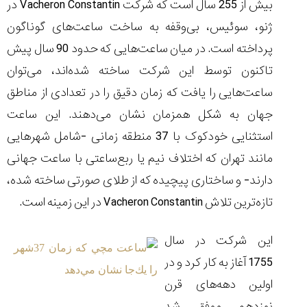
بیش از 255 سال است که شرکت Vacheron Constantin در
ژنو، سوئیس، بی‌وقفه به ساخت ساعت‌های گوناگون
پرداخته است. در میان ساعت‌هایی که حدود 90 سال پیش
تاکنون توسط این شرکت ساخته شده‌اند، می‌توان
مقایسه
ساعت
ساعت‌هایی را یافت که زمان دقیق را در تعدادی از مناطق
کاسیو
جهان به شکل همزمان نشان می‌دهند. این ساعت
Pro
Trek
استثنایی خودکوک با 37 منطقه زمانی -شامل شهرهایی
و
مانند تهران که اختلاف نیم یا ربع‌ساعتی با ساعت جهانی
تیسوت
...
دارند- و ساختاری پیچیده که از طلای صورتی ساخته شده،
۱۴۰۵/۵/۱۳
تازه‌ترین تلاش Vacheron Constantin در این زمینه است.
شاهکار
جدید
این شرکت در سال
MB&F:
ساعت
1755 آغاز به کار کرد و در
مچی
اولین دهه‌های قرن
که
مرزها...
نوزدهم موفق شد