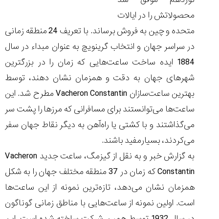
۱۴۰۵/۵/۱۱
محصولاتش را در ایالات
از
متحده و چین به فروش برساند. با تعریف 24 منطقه زمانی
طراحی
مینیمال
در سراسر جهان و انتخاب گرینویچ به عنوان مبداء در سال
تا
1884 ایده ساخت ساعت‌هایی که زمان را در بزرگترین
امکانات
هوشمند؛...
شهرهای جهان به دقت و همزمان نشان دهند، توسط
۱۴۰۵/۵/۶
بهترین ساعت‌سازان Vacheron Constantin مطرح شد. این
بهترین
ساعت‌ها می‌توانستند برای مسافرانی که مرزها را پشت سر
ساعت
مردانه
می‌گذاشتند و با کشتی یا راه‌آهن به دیگر نقاط جهان سفر
غواصی
می‌کردند، بسیارمفید باشند.
برای
ماجرا...
به گزارش خبر و به نقل از گیزمگ، ساعت جدید Vacheron
۱۴۰۵/۵/۳
Constantin که زمان در 37 منطقه مختلف جهان را به شکل
همزمان نشان می‌دهد، تازه‌ترین نمونه از این ساعت‌ها
است. اولین نمونه از ساعت‌هایی با مناطق زمانی گوناگون
کورناوین
پشت‌صحنه
مراسم تقدیر از
در سال 1932 توسط همین شرکت ساخته شده است. این