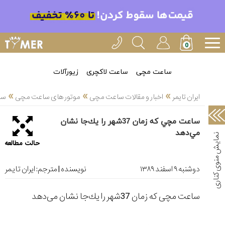
خدمات
ایران
تایمر(11)
آموزش
ساعت مچی
ساعت لاکچری
زیورآلات
تنظیم
»
»
»
ساعتها(2)
ایران تایمر
اخبار و مقالات ساعت مچی
موتور های ساعت مچی
ساعت 
سرزمین
ساعت مچي كه زمان 37شهر را يك‌جا نشان
ساعت،
مي‌دهد
سوئیس(136)
حالت مطالعه
آموزش
و
دوشنبه ۹ اسفند ۱۳۸۹
نویسنده | مترجم:
ایران تایمر
دانستی
های
ساعت مچی كه زمان 37شهر را یك‌جا نشان می‌دهد
ساعت
ها(127)