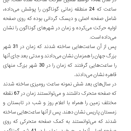
(Cornavin)؛
ساخت ساعت‌های
فعالان منتخب
گفت‌وگوی
صنف ساعت
کاور؛ بازدید ایران
ساعت که 24 منطقه زمانی گوناگون را پوشش می‌داده،
تایمر از کارخانه
اختصاصی با مدیر
14:06
01:15
7:52
Cover Watches
برند ساعت
شامل صفحه اصلی و دیسک گردانی بوده که روی صفحه
سوئیس
سوئیسی در دفتر
۴۶
مرکزی سوئیس
۳۵
۹۵
۱۴۰۵/۴/۱۵
اولیه حرکت می‌کرده و زمان در شهرهای گوناگون را نشان
۱۴۰۵/۵/۱۰
۱۴۰۵/۴/۱۶
می‌داده است.
پس از آن ساعت‌هایی ساخته شدند که زمان در 31 شهر
بزرگ جهان را همزمان نشان می‌دادند و مدتی بعد جای آنها
را ساعت‌هایی گرفتند که زمان را در 30 شهر بزرگ منهای
قاهره نشان می‌دادند.
در سال‌های بعد شش نمونه ساعت رومیزی ساخته شدند
که صفحه متحرک داشتند و می‌توانستند زمان در 67 نقطه
مختلف زمین را همراه با اعلام روز و شب در تابستان و
زمستان پاریس نشان دهند. پس از آنها ساعت‌هایی ساخته
شدند که می‌توانستند به کمک صفحه متحرکی که روی
صفحه اصلی آنها می‌چرخید، زمان را در 41 شهر گوناگون