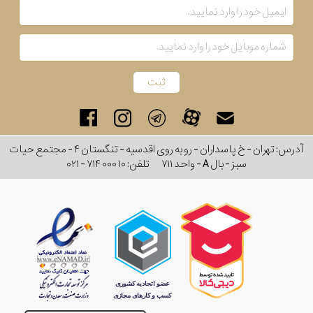
آدرس: تهران - خ پاسداران - رو به روی اقدسیه - تنگستان ۴ - مجتمع حیات
سبز - بال A - واحد ۷۱۱
تلفن:
۰۲۱ - ۷۱۴ ۰۰۰ ۱۰