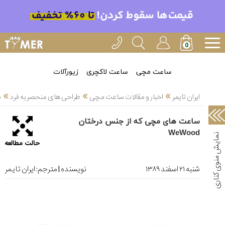
خدمات
ایران
تایمر(11)
آموزش
ساعت مچی
ساعت لاکچری
زیورآلات
تنظیم
»
»
»
ساعتها(2)
ایران تایمر
اخبار و مقالات ساعت مچی
طراحی های منحصر به فرد
س
سرزمین
ساعت های مچی که از جنس درختان
ساعت،
WeWood
سوئیس(136)
حالت مطالعه
آموزش
و
شنبه ۲۱ اسفند ۱۳۸۹
نویسنده | مترجم:
ایران تایمر
دانستی
های
ساعت
ها(127)