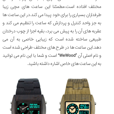
۱۴۰۵/۵/۱۱
مختلف افتاده است.مطمئنا این ساعت های مچی زیبا
از
طرفداران بسیاری را برای خود پیدا می کند.در این ساعت ها
طراحی
به جز واحد کنترل و پردازش که ساعت را تنظیم می کند و
مینیمال
تا
عقربه های آن را به پیش می برد، بقیه اجزا از چوب درختان
امکانات
هوشمند؛...
طبیعی ساخته شده است که زیبایی خاصی به آن می
۱۴۰۵/۵/۶
دهد.این ساعت ها در طرح های مختلف طراحی شده است
بهترین
و نام اصلی آن “WeWood” است و شما با این نام می توانید
ساعت
به این ساعت های خاص اشاره داشته باشید.
مردانه
غواصی
برای
ماجرا...
۱۴۰۵/۵/۳
کورناوین
پشت‌صحنه
مراسم تقدیر از