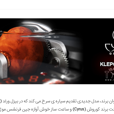
مدل جدیدی تقدیم سیاره ی سرخ می کند که در بیزل ورلد (Baselworld) از آن رونمایی شد.