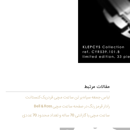
مقالات مرتبط
لباس جمعه سیاه بر تن ساعت مچی فردریک کنستانت
رادار قرمز رنگ در صفحه ساعت مچی Bell & Ross
ساعت مچی با گارانتی 70 ساله و تعداد محدود 70 عددی