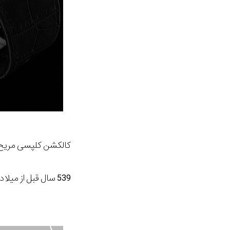
کالکشن کلپسی مریخ (EPCYS MARS COLLECTION
539 سال قبل از میلاد