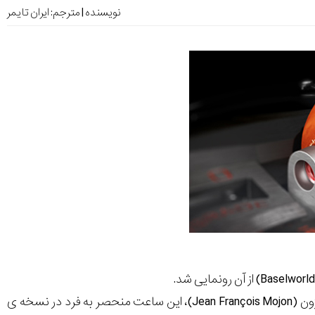
نویسنده | مترجم:
ایران تایمر
ساخته شده با مشارکت برند کوروش (Cyrus) و ساعت ساز خوش آوازه جین فرنشس موژون (Jean François Mojon)، این ساعت منحصر به فرد در نسخه ی