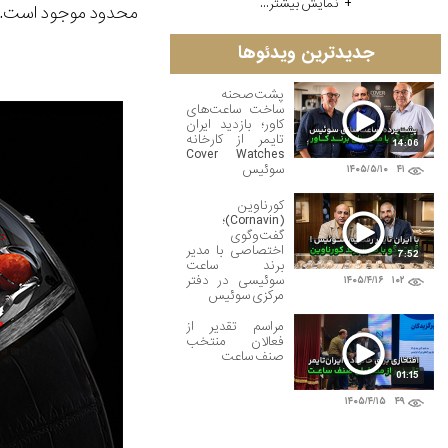
نمایش بیشتر...
محدود موجود است.
جدیدترین ویدئوها
پشت‌صحنه
ساخت ساعت‌های
کاور؛ بازدید ایران
تایمر از کارخانه
14:06
Cover Watches
سوئیس
۱۴۰۵/۵/۱۰
۴۱
کورناوین
(Cornavin)؛
گفت‌وگوی
اختصاصی با مدیر
7:52
برند ساعت
سوئیسی در دفتر
۱۴۰۵/۴/۱۶
۱۰۲
مرکزی سوئیس
مراسم تقدیر از
فعالان منتخب
صنف ساعت
01:15
۱۴۰۵/۴/۱۵
۴۹