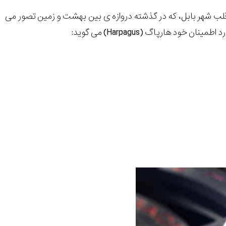
های افسانه ای شهر و پس از دیدن زیگورات (یک برج بلند 91 متری در قلب شهر بابل، که در گذشته دروازه ی بین بهشت و زمین تصور می
 هارپاگ (Harpagus) می گوید: