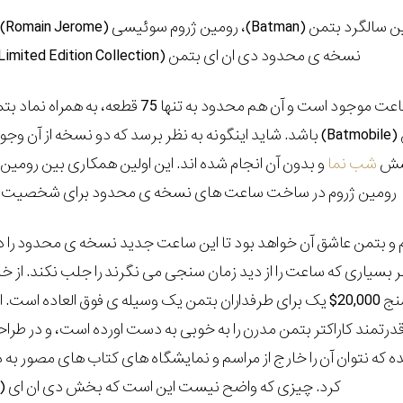
ن سالگرد بتمن (
Batman
)، رومین ژروم سوئیسی (
Romain Jerome
)
نسخه ی محدود دی ان ای بتمن (
mited Edition Collection
ساعت موجود است و آن هم محدود به
تنها 75 قطعه
، به همراه نماد ب
(
Batmobile
) باشد. شاید اینگونه به نظر برسد که دو نسخه از آن وجو
خشش
شب نما
و بدون آن انجام شده اند. این اولین همکاری بین رومین 
رومین ژروم در ساخت ساعت های نسخه ی محدود برای شخصیت های
م و بتمن عاشق آن خواهد بود تا این ساعت جدید نسخه ی محدود را د
ر بسیاری که ساعت را از دید زمان سنجی می نگرند را جلب نکند. از خ
سنج
$20,000
یک برای طرفداران بتمن یک وسیله ی فوق العاده است. ا
رتمند کاراکتر بتمن مدرن را به خوبی به دست اورده است، و در طراح
ده که نتوان آن را خارج از مراسم و نمایشگاه های کتاب های مصور ب
کرد. چیزی که واضح نیست این است که بخش دی ان ای (