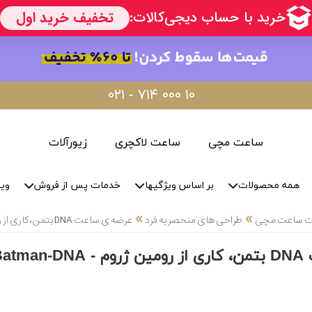
۰۲۱ - ۷۱۴ ۰۰۰ ۱۰
ساعت مچی
ساعت لاکچری
زیورآلات
همه محصولات
بر اساس ویژگیها
خدمات پس از فروش
وید
»
»
لات ساعت مچی
طراحی های منحصر به فرد
عرضه ی ساعت DNA بتمن، کاری از رومین ژروم - Romain Jerome Batman-DNA Watch Debut
عرضه ی ساعت DNA بتمن، کاری 