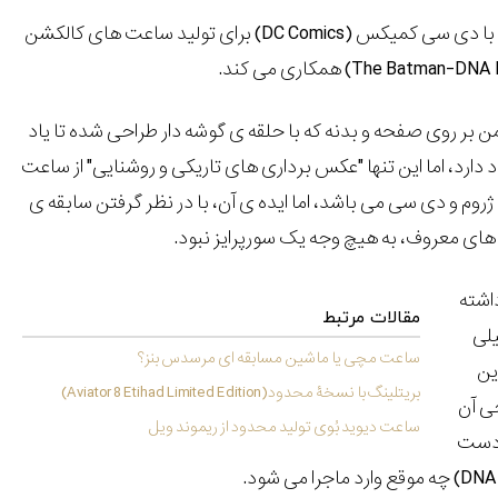
 با دی سی کمیکس (
DC Comics
) برای تولید ساعت های کالکشن
The Batman-DNA Li
) همکاری می کند.
تمن بر روی صفحه و بدنه که با حلقه ی گوشه دار طراحی شده تا یاد
د دارد، اما این تنها "عکس برداری های تاریکی و روشنایی" از ساعت
ژروم و دی سی می باشد، اما ایده ی آن، با در نظر گرفتن سابقه ی
 معروف، به هیچ وجه یک سورپرایز نبود.
اشته
مقالات مرتبط
یلی
ساعت مچی یا ماشین مسابقه ای مرسدس بنز؟
ین
بریتلینگ با نسخۀ محدود(Aviator 8 Etihad Limited Edition)
ی آن
ساعت دیوید بُوی تولید محدود از ریموند ویل
ه دست
DNA
) چه موقع وارد ماجرا می شود.