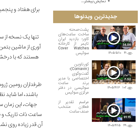
نمایش بیشتر...
برای هفتاد و پنجمی
جدیدترین ویدئوها
پشت‌صحنه
ساخت ساعت‌های
تنها یک نسخه از 
کاور؛ بازدید ایران
تایمر از کارخانه
14:06
آوری از ماشین بتمن 
Cover Watches
سوئیس
۱۴۰۵/۵/۱۰
۴۱
هستند که با در
کورناوین
(Cornavin)؛
گفت‌وگوی
اختصاصی با مدیر
7:52
برند ساعت
طرفداران رومین ژرو
سوئیسی در دفتر
۱۴۰۵/۴/۱۶
۱۰۲
مرکزی سوئیس
باشند، اما شاید نظ
مراسم تقدیر از
جهات، این زمان 
فعالان منتخب
صنف ساعت
ساعت ذات تاریک و قد
01:15
آن قدر زیاده روی نش
۱۴۰۵/۴/۱۵
۴۹