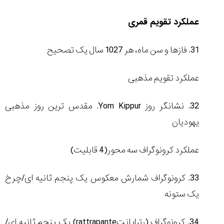
عملکرد تقویم قمری
31. فازها و سن ماه، هر 1027 سال یک تصحیح
عملکرد تقویم مذهبی
32. نشانگر روز
Yom Kippur
. مقدس ترین روز مذهبی
یهودیان
عملکرد کرونوگراف سه محور(4 قابلیت)
33. کرونوگراف شمارش معکوس یک پنجم ثانیه ای/چرخ
یک ستونه
34. کرونوگراف (رتراپانت
rattrapante
) یک پنجم ثانیه ای/