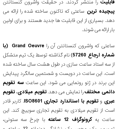
قابلیت
را منتشر کردند. در حقیقت واشرون کنستانتن
پیچیده ترین
ساعتی که تاکنون ساخته شده را ارائه می
دهد. بسیاری از این قابلیت ها جدید هستند و برای اولین
بار ارائه می شوند.
مقایسه
ساعت
دیجیتال
ساعتی که واشرون کنستانتن آن را
Grand Oeuvre
(با
گارمین
شماره ارجاع 57260
) نام گذاشته توسط یک تیم متشکل
Instinct...
۱۴۰۵/۵/۱۷
از سه استاد ساعت سازی در طول هشت سال ساخته شده
مقایسه
است. این ساعت در دویست و شصتمین سالگرد پیدایش
ساعت
این برند در ژنو رونمایی می شود. این ساعت
سه تقویم
کاسیو
Pro
دائمی مختلف
را نمایش می دهد.
تقویم میلادی
،
تقویم
Trek
عبری
و
تقویم با استاندارد تجاری
ISO8601
. کاربر قادر
و
تیسوت
است از تقویم میلادی به تقویم تجاری سوییچ کند. این
...
ساعت یه
کرونوگراف 12 ساعته
با چرخ سه ستونی،
۱۴۰۵/۵/۱۳
توربیون یک محور، یک نشانگر دوزمانه 12 ساعته و