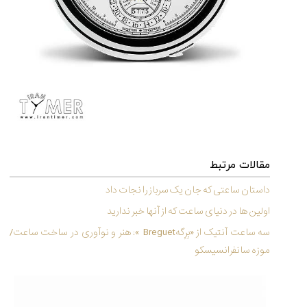
تایمر از کارخانه
اختصاصی با مدیر
14:06
01:15
7:52
Cover Watches
برند ساعت
سوئیس
سوئیسی در دفتر
۴۹
۴۱
مرکزی سوئیس
۱۰۲
۱۴۰۵/۵/۱۰
۱۴۰۵/۴/۱۵
۱۴۰۵/۴/۱۶
مقالات مرتبط
داستان ساعتی که جان یک سرباز را نجات داد
اولین ها در دنیای ساعت که از آنها خبر ندارید
سه ساعت آنتیک از «بِرِگهBreguet »: هنر و نوآوری در ساخت ساعت/
موزه سانفرانسیسکو