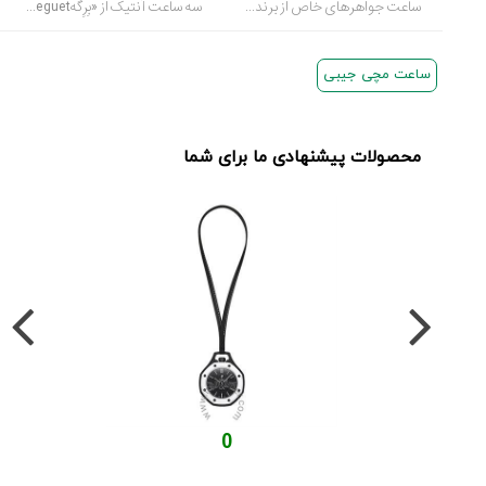
ساعت جواهرهای خاص از برندهای خاص برای افراد خاص خاص خاص
سه ساعت آنتیک از «بِرِگهBreguet »: هنر و نوآوری در ساخت ساعت/ موزه سانفرانسیسکو
ساعت مچی جیبی
محصولات پیشنهادی ما برای شما
0