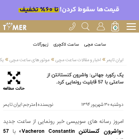
خدمات
ایران
تایمر(11)
آموزش
ساعت مچی
ساعت لاکچری
زیورآلات
تنظیم
»
»
»
ساعتها(2)
ایران تایمر
اخبار و مقالات ساعت مچی
موتور های ساعت مچی
یک ر
سرزمین
یک رکورد جهانی: واشرون کنستانتن از
ساعت،
ساعتی با 57 قابلیت رونمایی کرد.
سوئیس(136)
حالت مطالعه
آموزش
و
دوشنبه ۳۰ شهریور ۱۳۹۴
نویسنده | مترجم:
ایران تایمر
دانستی
های
امروز رسانه های سوییسی خبر رونمایی از ساعت جدید
ساعت
ها(127)
«
واشرون کنستانتن
Vacheron Constantin
» با
57