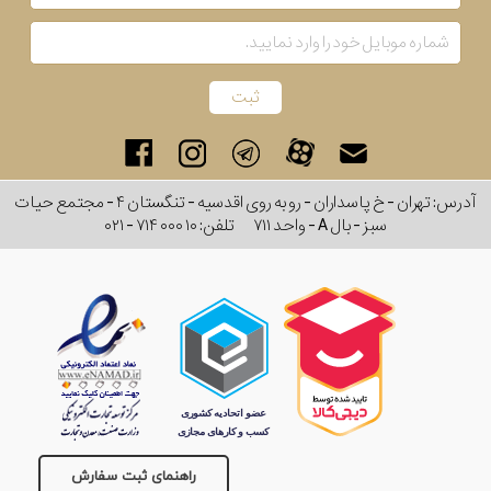
آدرس: تهران - خ پاسداران - رو به روی اقدسیه - تنگستان ۴ - مجتمع حیات
سبز - بال A - واحد ۷۱۱
تلفن:
۰۲۱ - ۷۱۴ ۰۰۰ ۱۰
راهنمای ثبت سفارش