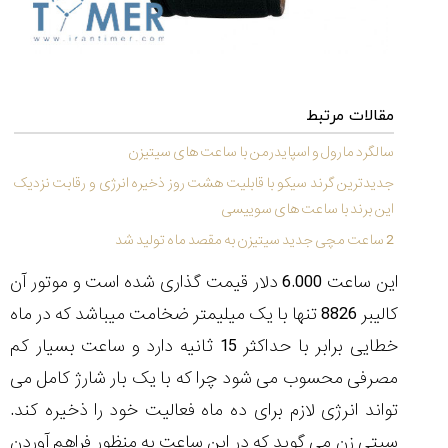
(Cornavin)؛
ساخت ساعت‌های
فعالان منتخب
گفت‌وگوی
صنف ساعت
کاور؛ بازدید ایران
تایمر از کارخانه
اختصاصی با مدیر
14:06
01:15
7:52
Cover Watches
برند ساعت
سوئیس
سوئیسی در دفتر
۴۶
مرکزی سوئیس
۳۵
۹۵
۱۴۰۵/۴/۱۵
۱۴۰۵/۵/۱۰
۱۴۰۵/۴/۱۶
مقالات مرتبط
سالگرد مارول و اسپایدرمن با ساعت های سیتیزن
جدیدترین گرند سیکو با قابلیت هشت روز ذخیره انرژی و رقابت نزدیک
این برند با ساعت های سوییسی
2 ساعت مچی جدید سیتیزن به مقصد ماه تولید شد
این ساعت 6.000 دلار قیمت گذاری شده است و موتور آن
کالیبر 8826 تنها با یک میلیمتر ضخامت میباشد که در ماه
خطایی برابر با حداکثر 15 ثانیه دارد و ساعت بسیار کم
مصرفی محسوب می شود چرا که با یک بار شارژ کامل می
تواند انرژی لازم برای ده ماه فعالیت خود را ذخیره کند.
سیتی زن می گوید که در این ساعت به منظور فراهم آوردن