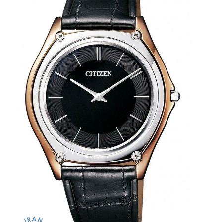
۱۴۰۵/۵/۱۱
از
طراحی
مینیمال
تا
امکانات
هوشمند؛...
۱۴۰۵/۵/۶
بهترین
ساعت
مردانه
غواصی
برای
ماجرا...
۱۴۰۵/۵/۳
کورناوین
پشت‌صحنه
مراسم تقدیر از