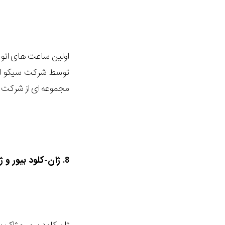
مجموعه ای از شرکت ه
8. ژان-کلود بیور و ژاک پیگت بلنک پین را خریداری می کنند 1983: