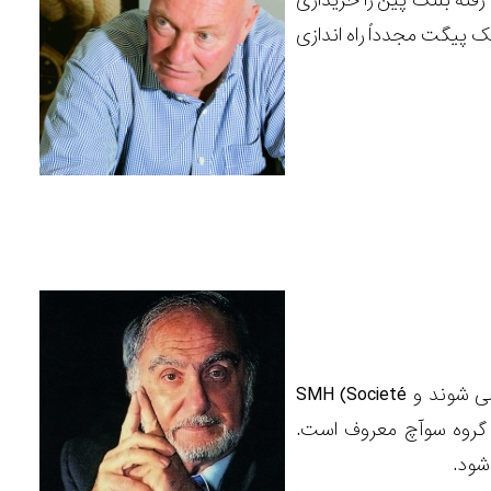
رفتۀ بلنک پین را خریداری
 پیگت مجدداً راه اندازی
دو برند سوئیسی ASUAG و SSIH که از نظر مالی با مشکل روبرو هستند با هم ادغام می شوند و SMH (Societé
ند، که اکنون به نام گروه سوآچ معروف است.
شود.