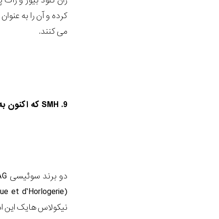
ژان کلود بیور و ژاک 
کرده و آن را به عنو
می کنند.
9. SMH که اکنون به عنوان گروه سوآچ معروف است، تشکیل می شود. 1983:
نیکولاس هایک این ادغ