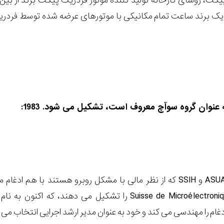
پیگت، روسای کارخانۀ تولید کنندۀ موتور فردریک پیگت برند از بین 
ان یک برند ساعت تمام مکانیکی با موتورهای عرضه شده توسط فردریک
Suisse de Microélectronique et d’Horlogerie) را تشکیل می ده
ام را مهندسی می کند و خود به عنوان مدیر ارشد اجرایی انتخاب می 