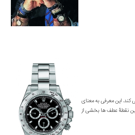
ل کالیبر جدید داخلی 4130 است، معرفی می کند. این معرفی به معنای
ین نقطۀ عطف ها بخشی از