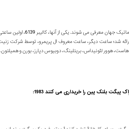
اولین ساعت های اتوماتیک جهان معرفی 
است، هوور لئونیداس، بریتلینگ، دوبیوس دپارز، بورن و همیلتون.