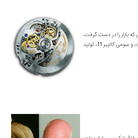
می شوند. یکی از آنها، کالیبر 6139، اولین ساعتی که بازار را در دست گرفت،
توسط شرکت سیکو ارائه شد؛ ساعت دیگر، ساعت معروف ال پریمرو، توسط شرکت زنیت، و سومی کالیبر 11، تولید