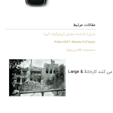
مقالات مرتبط
یادی از گذشته: معرفی کرونوگراف آلپینا
Rolex GMT-Master II (Pepsi)
مجموعه نظامی بولوا
هواپیماهای روسی تنها چند ساعت قبل از اینکه معاهدۀ صلح امضاء شود، آن را تخریب می کنند کارخانۀ Lange &