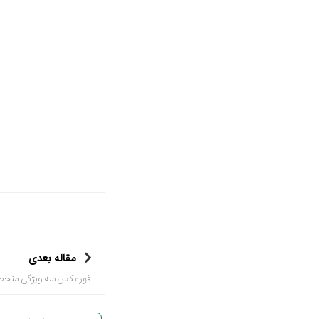
مقاله بعدی
فورمکس سه ویژگی منحصربفر