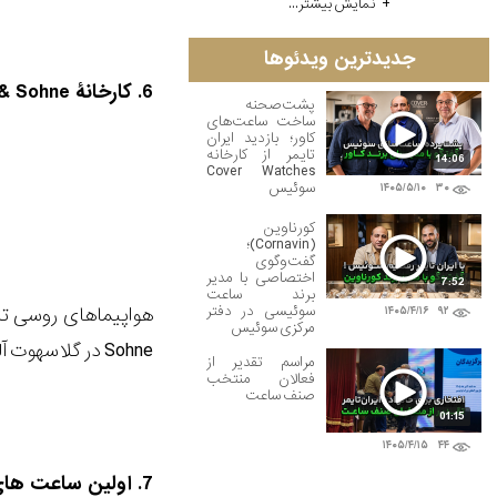
نمایش بیشتر...
جدیدترین ویدئوها
6. کارخانۀ Lange & Sohne در 1945 تخریب می شود :
پشت‌صحنه
ساخت ساعت‌های
کاور؛ بازدید ایران
تایمر از کارخانه
14:06
Cover Watches
سوئیس
۱۴۰۵/۵/۱۰
۳۰
کورناوین
(Cornavin)؛
گفت‌وگوی
اختصاصی با مدیر
7:52
برند ساعت
سوئیسی در دفتر
۱۴۰۵/۴/۱۶
۹۲
مرکزی سوئیس
Sohne در گلاسهوت آلمان را بمباران می کنند.
مراسم تقدیر از
فعالان منتخب
صنف ساعت
01:15
۱۴۰۵/۴/۱۵
۴۴
7. اولین ساعت های اتوماتیک 1969: