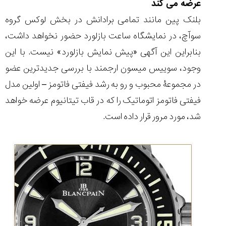
عرضه می کند
بلنک پین مانند تمامی برادانش در بخش لوکس گروه
سوآچ، در نمایشگاه ساعت بازلورد حضور نخواهد داشت،
بنابراین این آگهی «پیش نمایش بازلورد» نیست. با این
مقایسه
ساعت
وجود، سوییس میسون ارجمند با بررسی جدیدترین عضو
کاسیو
در مجموعۀ محبوب و رو به رشد فیفتی فاتومز – اولین مدل
Pro
Trek
فیفتی فاتومز اتوماتیک را که در قاب تیتانیوم عرضه خواهد
و
شد، مورد مرور قرار داده است.
تیسوت
...
۱۴۰۵/۵/۱۳
شاهکار
جدید
MB&F:
ساعت
مچی
که
مرزها...