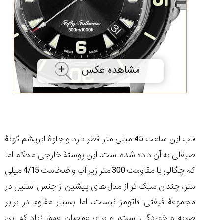
۱۴۰۵/۵/۱۱
از
طراحی
مینیمال
تا
امکانات
هوشمند؛...
۱۴۰۵/۵/۶
بهترین
ساعت
مردانه
غواصی
قاب این ساعت 45 میلی متر قطر دارد و جلوۀ ابریشم گونۀ
برای
ماجرا...
صیقلی به آن داده شده است. این پوستۀ خارجی محکم اما
۱۴۰۵/۵/۳
کم چگالی با مقاومت 300 متر زیر آب و ضخامت 4/15 میلی
متر، چندان سبک تر از مدل های پیشین از جنس استیل در
مجموعۀ فیفتی فاتومز نیست، اما بسیار مقاوم در برابر
کورناوین
پشت‌صحنه
مراسم تقدیر از
ضربه و خوردگی است، و برای غواصان عمق زیاد که این