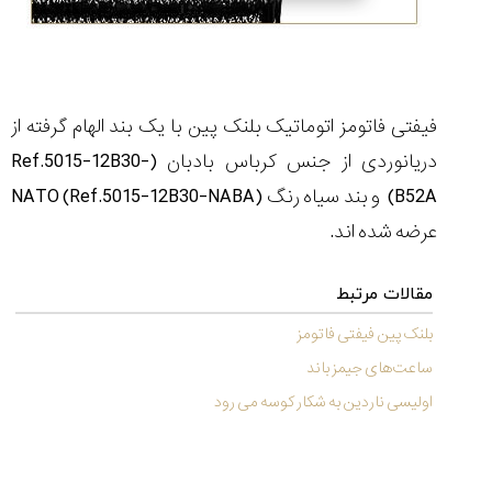
فیفتی فاتومز اتوماتیک بلنک پین با یک بند الهام گرفته از
دریانوردی از جنس کرباس بادبان (Ref.5015-12B30-
B52A) و بند سیاه رنگ NATO (Ref.5015-12B30-NABA)
عرضه شده اند.
مقالات مرتبط
بلنک پین فیفتی فاتومز
ساعت‌های جیمز باند
اولیسی ناردین به شکار کوسه می رود