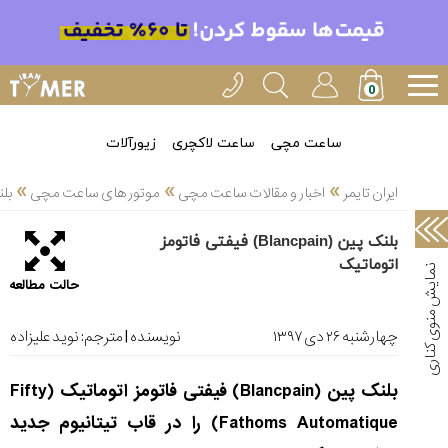
خدمات
ایران
تایمر(11)
آموزش
ساعت مچی
ساعت لاکچری
زیورآلات
تنظیم
»
»
»
ساعتها(2)
ایران تایمر
اخبار و مقالات ساعت مچی
موتور های ساعت مچی
بلنک پین 
سرزمین
بلنک پین (Blancpain) فیفتی فاتومز
ساعت،
اتوماتیک
سوئیس(136)
حالت مطالعه
آموزش
و
چهارشنبه ۲۶ دی ۱۳۹۷
نویسنده | مترجم:
نوید علیزاده
دانستی
های
بلنک پین (Blancpain) فیفتی فاتومز اتوماتیک (Fifty
ساعت
ها(127)
Fathoms Automatique) را در قاب تیتانیوم جدید