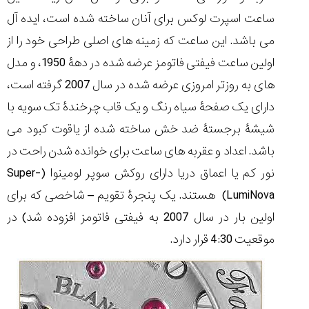
(Cornavin)؛
ساخت ساعت‌های
فعالان منتخب
گفت‌وگوی
صنف ساعت
کاور؛ بازدید ایران
ساعت اسپرت لوکس برای آنان ساخته شده است، ایده آل
تایمر از کارخانه
اختصاصی با مدیر
14:06
01:15
7:52
Cover Watches
برند ساعت
می باشد. این ساعت که زمینه های اصلی طراحی خود را از
سوئیس
سوئیسی در دفتر
۳۲
۴۵
۹۴
مرکزی سوئیس
اولین ساعت فیفتی فاتومز عرضه شده در دهۀ 1950، و مدل
۱۴۰۵/۵/۱۰
۱۴۰۵/۴/۱۵
۱۴۰۵/۴/۱۶
های به روزتر امروزی عرضه شده در سال 2007 گرفته است،
دارای یک صفحۀ سیاه رنگ و یک قاب چرخندۀ تک سویه با
شیشۀ برجستۀ ضد خش ساخته شده از یاقوت کبود می
باشد. اعداد و عقربه های ساعت برای خوانده شدن راحت در
نور کم یا اعماق دریا دارای روکش سوپر لومینوا (Super-
LumiNova) هستند. یک پنجرۀ تقویم – شاخصی که برای
اولین بار در سال 2007 به فیفتی فاتومز افزوده شد) در
موقعیت 4:30 قرار دارد.