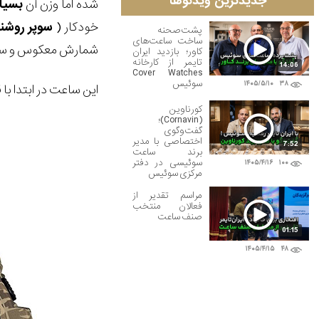
جدیدترین ویدئوها
شده اما وزن آن
بسیار
خودکار (
سوپر
روشنگ
پشت‌صحنه
ساخت ساعت‌های
شمارش معکوس و سه ز
کاور؛ بازدید ایران
تایمر از کارخانه
14:06
Cover Watches
سوئیس
۱۴۰۵/۵/۱۰
۳۸
این ساعت در ابتدا با قیمت 150 $ وارد
کورناوین
(Cornavin)؛
گفت‌وگوی
اختصاصی با مدیر
7:52
برند ساعت
سوئیسی در دفتر
۱۴۰۵/۴/۱۶
۱۰۰
مرکزی سوئیس
مراسم تقدیر از
فعالان منتخب
صنف ساعت
01:15
۱۴۰۵/۴/۱۵
۴۸