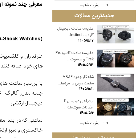
معرفی چند نمونه ا
نمایش بیشتر...
جدیدترین مقالات
مقایسه ساعت دیجیتال
گارمین Instinct...
G-Shock Watches)
۱۴۰۵/۵/۱۷
مقایسه ساعت کاسیو Pro
طرفداران و کلکسیونر
Trek و تیسوت ...
های خود اضافه کنند!
۱۴۰۵/۵/۱۳
شاهکار جدید MB&F:
با بررسیِ ساعت ها
ساعت مچی که مرزها...
۱۴۰۵/۵/۱۱
جمله مدل ِ آنالوگ- 
از طراحی مینیمال تا
دیجیتال ارتشی.
امکانات هوشمند؛...
۱۴۰۵/۵/۶
ساعتی که در ابتدا م
نمایش بیشتر...