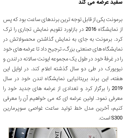
سفید عرضه می کند
برمونت یکی از قابل توجه ترین برندهای ساعت بود که پس
از نمایشگاه 2016 در بازلورد تقویم نمایش تجاری را ترک
مقایسه
کرد. برمونت به جای به نمایش گذاشتن محصولاتش در
ساعت
کاسیو
نمایشگاه های صنعتی بزرگ، ترجیح داد تا عرضه های خود
Pro
را در غرفۀ خود در طول یک مجموعه ایونت سالانه در لندن و
Trek
و
نیویورک در طی دو سال گذشته اعلام کند. در اوایل این
تیسوت
هفته، این برند بریتانیایی نمایشگاه لندن خود در سال
...
۱۴۰۵/۵/۱۳
2019 را برگزار کرد و تعدادی از عرضه های جدید خود را
شاهکار
معرفی نمود. اولین عرضه ای که می خواهیم آن را معرفی
جدید
کنیم، آخرین مدل خط تولید ساعت غواصی سوپرمارین
MB&F:
ساعت
S300 است.
مچی
که
مرزها...