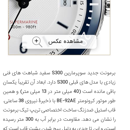
برمونت جدید سوپرمارین S300 سفید شباهت های فنی
زیادی با مدل های قبلی S300 دارد. ابعاد آن تقریباً یکسان
باقی مانده است (40 میلی متر در 13 میلی متر) و همین
طور موتور کرونومتر BE-92AE با ذخیرۀ نیروی 38 ساعتی.
قاب استیل ضدزنگ ساخت اختصاصی تریپ تیک برمونت
را نشان می دهد. مقاومت در برابر آب به 300 متر رسیده
است، و این تا حدی به دلیل پیچ شدن پشت قاب است که