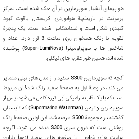
هواپیمای آتشبار سوپرمارین در آن حک شده است، تمرکز
برمونت در تاریخچۀ هوانوردی. کریستال یاقوت کبود
گنبدی شکل است و ضدانعکاس شده است. یک پنجرۀ
تقویم با رنگ همخوان روی ساعت 3 قرار دارد. اعداد و
شاخص ها با سوپرلومینوا (Super-LumiNova) پوشیده
شده اند، همین طور عقربه های نیکلی.
آنچه که سوپرمارین S300 سفید را از مدل های قبلی متمایز
می کند، در وهلۀ اول به صفحۀ سفید رنگ شدۀ آن مربوط
است که با یک قاب سرامیکی آبی تیره کامل می شود. پس از
سوپرمارین واترمن (Supermarine Waterman) که تابستان
گذشته در مجموعۀ S500 عرضه شد، این اولین صفحۀ رنگ
روشنی است که درون سری S300 دیده می شود. اگرچه
ساعت های غواصی با صفحه های سفید لزوماً نارایج