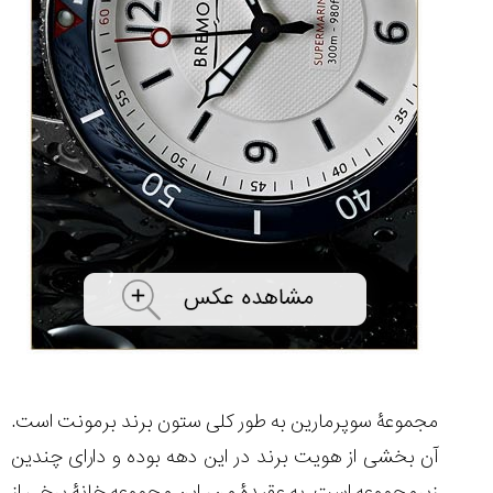
۱۴۰۵/۵/۱۱
از
طراحی
مینیمال
تا
امکانات
هوشمند؛...
۱۴۰۵/۵/۶
بهترین
ساعت
مردانه
غواصی
برای
ماجرا...
۱۴۰۵/۵/۳
مجموعۀ سوپرمارین به طور کلی ستون برند برمونت است.
آن بخشی از هویت برند در این دهه بوده و دارای چندین
کورناوین
پشت‌صحنه
مراسم تقدیر از
زیرمجموعه است. به عقیدۀ من، این مجموعه خانۀ برخی از