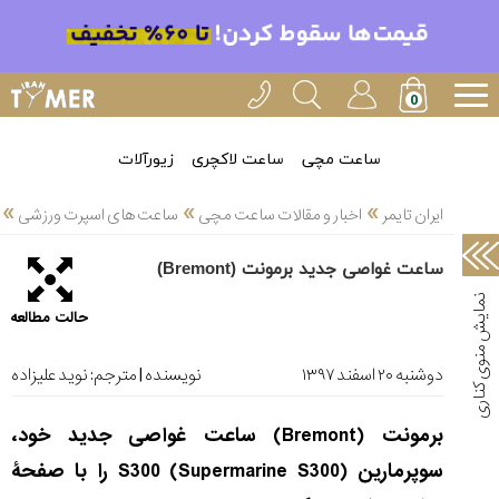
خدمات
ایران
تایمر(11)
آموزش
ساعت مچی
ساعت لاکچری
زیورآلات
تنظیم
»
»
»
ساعتها(2)
ایران تایمر
اخبار و مقالات ساعت مچی
ساعت های اسپرت ورزشی
سرزمین
ساعت غواصی جدید برمونت (Bremont)
ساعت،
سوئیس(136)
حالت مطالعه
آموزش
و
دوشنبه ۲۰ اسفند ۱۳۹۷
نویسنده | مترجم:
نوید علیزاده
دانستی
های
برمونت (Bremont) ساعت غواصی جدید خود،
ساعت
ها(127)
سوپرمارین S300 (Supermarine S300) را با صفحۀ