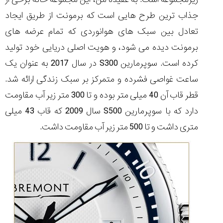
(Cornavin)؛
ساخت ساعت‌های
فعالان منتخب
گفت‌وگوی
صنف ساعت
کاور؛ بازدید ایران
جذاب ترین طرح هایی است که برمونت از طریق ایجاد
تایمر از کارخانه
اختصاصی با مدیر
14:06
01:15
7:52
Cover Watches
برند ساعت
تعادل بین سبک های هوانوردی که تمام عرضه های
سوئیس
سوئیسی در دفتر
۴۶
مرکزی سوئیس
۳۵
۹۵
۱۴۰۵/۴/۱۵
برمونت دیده می شود، و هویت اصلی دریایی خود تولید
۱۴۰۵/۵/۱۰
۱۴۰۵/۴/۱۶
کرده است. سوپرمارین S300 در سال 2017 به عنوان یک
ساعت غواصی فشرده و متمرکز بر سبک زندگی ارائه شد.
قطر قاب آن 40 میلی متر بوده و تا 300 متر زیر آب مقاومت
دارد که با سوپرمارین S500 سال 2009 که قاب 43 میلی
متری داشت و تا 500 متر زیر آب مقاومت داشت.