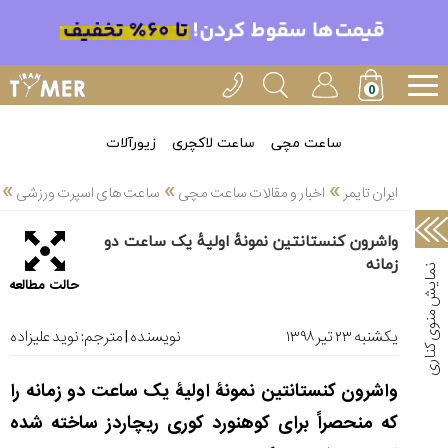
خدمات
ایران
تایمر(11)
آموزش
ساعت مچی
ساعت لاکچری
زیورآلات
تنظیم
»
»
»
ساعتها(2)
ایران تایمر
اخبار و مقالات ساعت مچی
ساعت های اسپرت ورزشی
سرزمین
واشرون کنستانتین نمونۀ اولیۀ یک ساعت دو
ساعت،
زمانه
سوئیس(136)
حالت مطالعه
آموزش
و
یکشنبه ۲۳ تير ۱۳۹۸
نویسنده | مترجم:
نوید علیزاده
دانستی
های
واشرون کنستانتین نمونۀ اولیۀ یک ساعت دو زمانه را
ساعت
ها(127)
که منحصراً برای کوهنورد کوری ریچاردز ساخته شده