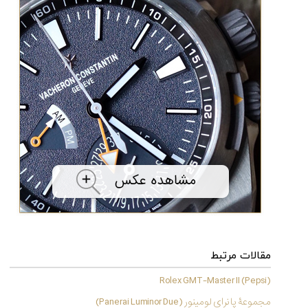
۱۴۰۵/۵/۱۱
از
طراحی
مینیمال
تا
امکانات
هوشمند؛...
۱۴۰۵/۵/۶
بهترین
ساعت
مردانه
غواصی
برای
ماجرا...
۱۴۰۵/۵/۳
مقالات مرتبط
Rolex GMT-Master II (Pepsi)
کورناوین
پشت‌صحنه
مراسم تقدیر از
مجموعۀ پانرای لومینور (Panerai Luminor Due)