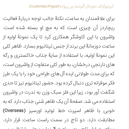
(Cornavin)؛
ساخت ساعت‌های
فعالان منتخب
گفت‌وگوی
صنف ساعت
کاور؛ بازدید ایران
کرونوگراف خودکار آئودمارس پیژه (Audemars Piguet)
تایمر از کارخانه
اختصاصی با مدیر
14:06
01:15
7:52
Cover Watches
برند ساعت
برای علاقمندان به ساعت، نکتۀ جالب توجه دربارۀ فعالیت
سوئیس
سوئیسی در دفتر
۴۶
مرکزی سوئیس
۳۵
۹۵
۱۴۰۵/۴/۱۵
ریچاردز آن چیزی است که به مچ او بسته شده است.
۱۴۰۵/۵/۱۰
۱۴۰۵/۴/۱۶
واشرون با این کاوشگر همکاری کرد تا یک نمونۀ اولیه از
ساعت دوزمانۀ این برند از جنس تیتانیوم بسازد. ظاهر کلی
این نمونۀ اولیه، با استفاده از سایۀ جذاب خاکستری و رگه
های نارنجی درخشان، به طور کلی متفاوت از واشرون است،
که برای مدت طولانی ایده آل های طراحی خود را با یک طرز
فکر موقرانه تری دنبال کرده بود. حضور تیتانیوم نیز تا حدی
شگفت آور بود، زیرا این فلز سبک وزن به ندرت در واشرون
استفاده می شد. صفحۀ آن یک ظاهر شنی جذاب دارد که به
خوبی با ظاهر اسپرت خط تولید اورسیز (
Overseas
)
مطابقت دارد. دو تاج در سمت راست ساعت قرار دارد.