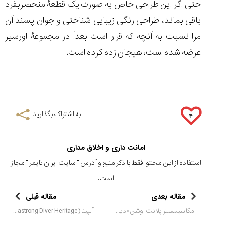
حتی اگر این طراحی خاص به صورت یک قطعۀ منحصربفرد
باقی بماند، طراحی رنگی زیبایی شناختی و جوان پسند آن
مرا نسبت به آنچه که قرار است بعداً در مجموعۀ اورسیز
عرضه شده است، هیجان زده کرده است.
به اشتراک بگذارید
۴
امانت داری و اخلاق مداری
استفاده از این محتوا فقط با ذکر منبع و آدرس "
سایت ایران تایمر
" مجاز
است.
مقاله بعدی
مقاله قبلی
امگا سیمستر پلانت اوشن «دیپ بلک» کازامایگوس
آلپینا (Seastrong Diver Heritage) با رنگ جدید قهوه ای و برنز