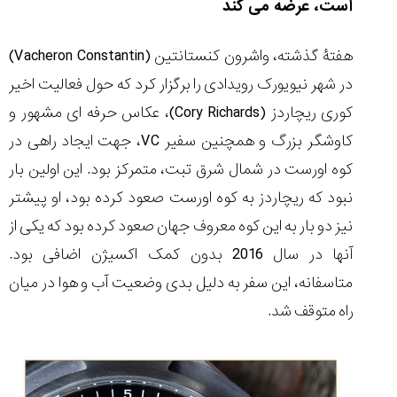
است، عرضه می کند
هفتۀ گذشته، واشرون کنستانتین (
Vacheron Constantin
)
در شهر نیویورک رویدادی را برگزار کرد که حول فعالیت اخیر
مقایسه
کوری ریچاردز (
Cory Richards
)، عکاس حرفه ای مشهور و
ساعت
کاسیو
کاوشگر بزرگ و همچنین سفیر
VC
، جهت ایجاد راهی در
Pro
کوه اورست در شمال شرق تبت، متمرکز بود. این اولین بار
Trek
و
نبود که ریچاردز به کوه اورست صعود کرده بود، او پیشتر
تیسوت
نیز دو بار به این کوه معروف جهان صعود کرده بود که یکی از
...
۱۴۰۵/۵/۱۳
آنها در سال 2016 بدون کمک اکسیژن اضافی بود.
شاهکار
متاسفانه، این سفر به دلیل بدی وضعیت آب و هوا در میان
جدید
راه متوقف شد.
MB&F:
ساعت
مچی
که
مرزها...