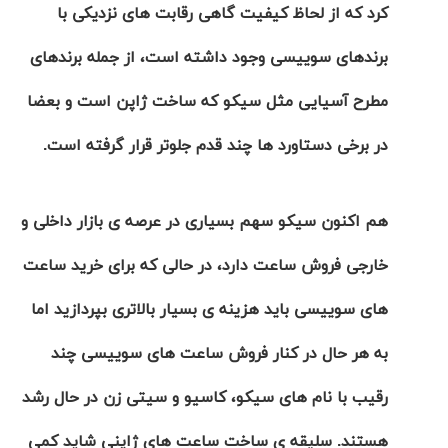
کرد که از لحاظ کیفیت گاهی رقابت های نزدیکی با
تایمر از کارخانه
اختصاصی با مدیر
14:06
01:15
7:52
Cover Watches
برند ساعت
سوئیس
سوئیسی در دفتر
۴۳
۵۰
برندهای سوییسی وجود داشته است، از جمله برندهای
مرکزی سوئیس
۱۰۷
۱۴۰۵/۵/۱۰
۱۴۰۵/۴/۱۵
۱۴۰۵/۴/۱۶
مطرح آسیایی مثل سیکو که ساخت ژاپن است و بعضا
در برخی دستاورد ها چند قدم جلوتر قرار گرفته است.
هم اکنون سیکو سهم بسیاری در عرصه ی بازار داخلی و
خارجی فروش ساعت دارد، در حالی که برای خرید ساعت
های سوییسی باید هزینه ی بسیار بالاتری بپردازید اما
به هر حال در کنار فروش ساعت های
سوییسی
چند
رقیب
با نام های
سیکو
،
کاسیو
و
سیتی زن
در حال رشد
هستند. سلیقه ی ساخت ساعت های ژاپنی شاید کمی