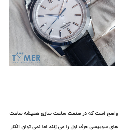
شاهکار
جدید
MB&F:
ساعت
مچی
که
مرزها...
۱۴۰۵/۵/۱۱
از
طراحی
مینیمال
تا
امکانات
هوشمند؛...
۱۴۰۵/۵/۶
واضح است که در صنعت ساعت سازی همیشه ساعت
کورناوین
پشت‌صحنه
مراسم تقدیر از
های سوییسی حرف اول را می زنند اما نمی توان انکار
(Cornavin)؛
ساخت ساعت‌های
فعالان منتخب
گفت‌وگوی
صنف ساعت
کاور؛ بازدید ایران