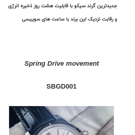
جدیدترین گرند سیکو با قابلیت هشت روز ذخیره انرژی
و رقابت نزدیک این برند با ساعت های سوییسی
مقایسه
ساعت
دیجیتال
گارمین
Instinct...
Spring Drive movement
۱۴۰۵/۵/۱۷
مقایسه
ساعت
SBGD001
کاسیو
Pro
Trek
و
تیسوت
...
۱۴۰۵/۵/۱۳