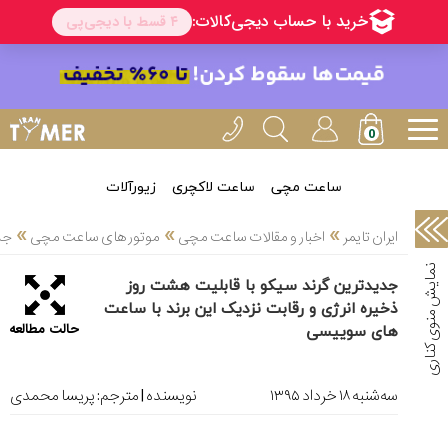
خدمات
ایران
تایمر(11)
آموزش
تنظیم
ساعتها(2)
ساعت مچی
ساعت لاکچری
زیورآلات
سرزمین
»
»
»
ایران تایمر
اخبار و مقالات ساعت مچی
موتور های ساعت مچی
جد
ساعت،
سوئیس(136)
جدیدترین گرند سیکو با قابلیت هشت روز
ذخیره انرژی و رقابت نزدیک این برند با ساعت
آموزش
حالت مطالعه
و
های سوییسی
دانستی
های
ساعت
ﺳﻪشنبه ۱۸ خرداد ۱۳۹۵
نویسنده | مترجم:
پریسا محمدی
ها(127)