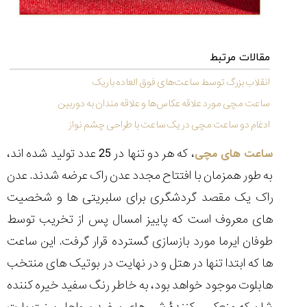
(Cornavin)؛
ساخت ساعت‌های
فعالان منتخب
گفت‌وگوی
صنف ساعت
کاور؛ بازدید ایران
تایمر از کارخانه
اختصاصی با مدیر
14:06
01:15
7:52
Cover Watches
برند ساعت
سوئیس
سوئیسی در دفتر
۴۶
مرکزی سوئیس
مقالات مرتبط
۳۵
۹۵
۱۴۰۵/۴/۱۵
۱۴۰۵/۵/۱۰
۱۴۰۵/۴/۱۶
انقلاب بزرگ توسط ساعت‌های فوق العاده باریک
ساعت مچی مورد علاقه عکاس‌ها و علاقه مندان به دوربین
ادغام دو ساعت مچی در یک ساعت با طراحی چشم نواز
، که هر دو تنها در 25 عدد تولید شده اند،
ساعت های مچی
به طور همزمان با افتتاح مجدد عدن راک عرضه شدند. عدن
راک یک مقصد گردشگری برای سلبریتی ها و شخصیت
های معروف است که پاییز امسال پس از تخریب توسط
طوفان ایرما مورد بازسازی گسترده قرار گرفت. این ساعت
ها که ابتدا تنها در هتل و در نهایت در بوتیک های منتخب
هابلوت موجود خواهد بود، به خاطر رنگ سفید خیره کننده