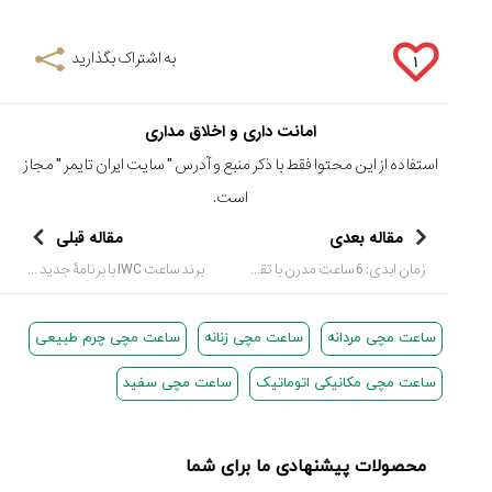
به اشتراک بگذارید
۱
امانت داری و اخلاق مداری
استفاده از این محتوا فقط با ذکر منبع و آدرس "
سایت ایران تایمر
" مجاز
است.
مقاله بعدی
مقاله قبلی
زمان ابدی: 6 ساعت مدرن با تقویم دایمی
برند ساعت IWC با برنامۀ جدید «IWC من»
ساعت مچی مردانه
ساعت مچی زنانه
ساعت مچی چرم طبیعی
ساعت مچی مکانیکی اتوماتیک
ساعت مچی سفید
محصولات پیشنهادی ما برای شما