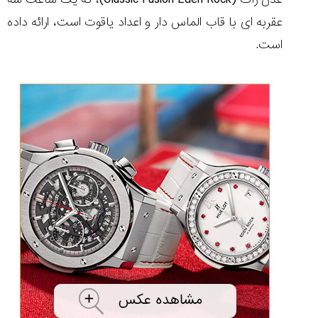
۱۴۰۵/۵/۱۱
عقربه ای با قاب الماس دار و اعداد یاقوت است، ارائه داده
از
است.
طراحی
مینیمال
تا
امکانات
هوشمند؛...
۱۴۰۵/۵/۶
بهترین
ساعت
مردانه
غواصی
برای
ماجرا...
۱۴۰۵/۵/۳
کورناوین
پشت‌صحنه
مراسم تقدیر از