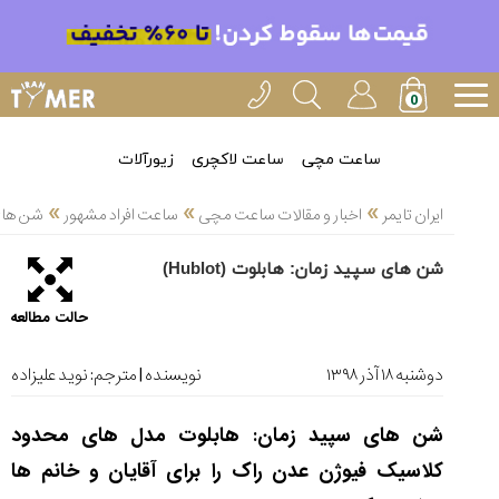
خدمات
ایران
تایمر(11)
آموزش
ساعت مچی
ساعت لاکچری
زیورآلات
تنظیم
»
»
»
ساعتها(2)
ایران تایمر
اخبار و مقالات ساعت مچی
ساعت افراد مشهور
شن های س
سرزمین
شن های سپید زمان: هابلوت (Hublot)
ساعت،
سوئیس(136)
حالت مطالعه
آموزش
و
دوشنبه ۱۸ آذر ۱۳۹۸
نویسنده | مترجم:
نوید علیزاده
دانستی
های
شن های سپید زمان: هابلوت مدل های محدود
ساعت
ها(127)
کلاسیک فیوژن عدن راک را برای آقایان و خانم ها