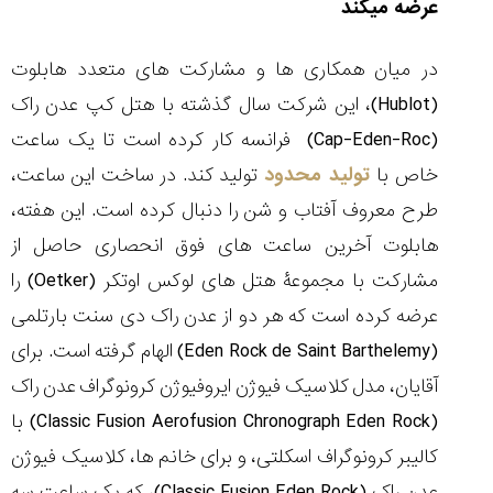
عرضه می­کند
در میان همکاری ها و مشارکت های متعدد هابلوت
(
Hublot
)، این شرکت سال گذشته با هتل کپ عدن راک
مقایسه
(
Cap-Eden-Roc
) فرانسه کار کرده است تا یک ساعت
ساعت
کاسیو
خاص با
تولید محدود
تولید کند. در ساخت این ساعت،
Pro
طرح معروف آفتاب و شن را دنبال کرده است. این هفته،
Trek
و
هابلوت آخرین ساعت های فوق انحصاری حاصل از
تیسوت
مشارکت با مجموعۀ هتل های لوکس اوتکر (
Oetker
) را
...
۱۴۰۵/۵/۱۳
عرضه کرده است که هر دو از عدن راک دی سنت بارتلمی
شاهکار
(
Eden Rock de Saint Barthelemy
) الهام گرفته است. برای
جدید
آقایان، مدل کلاسیک فیوژن ایروفیوژن کرونوگراف عدن راک
MB&F:
ساعت
(
Classic Fusion Aerofusion Chronograph Eden Rock
) با
مچی
کالیبر کرونوگراف اسکلتی، و برای خانم ها، کلاسیک فیوژن
که
مرزها...
عدن راک (
Classic Fusion Eden Rock
)، که یک ساعت سه