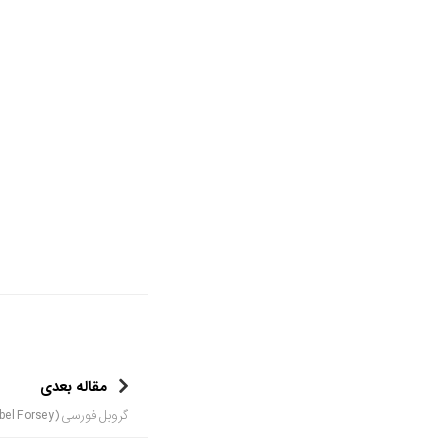
مقاله بعدی
گروبل فورسی (Greubel Forsey) اسپرت