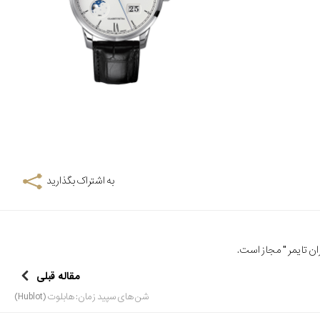
به اشتراک بگذارید
ن تایمر
" مجاز است.
مقاله قبلی
شن های سپید زمان: هابلوت (Hublot)