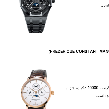
)
FREDERIQUE CONSTANT MAN
در سال 2016، فردریک کنستانت منیوفکچر پرپچوال کلندر را با تقویم کامل دائمی و به قیمت 10000 دلار به جهان