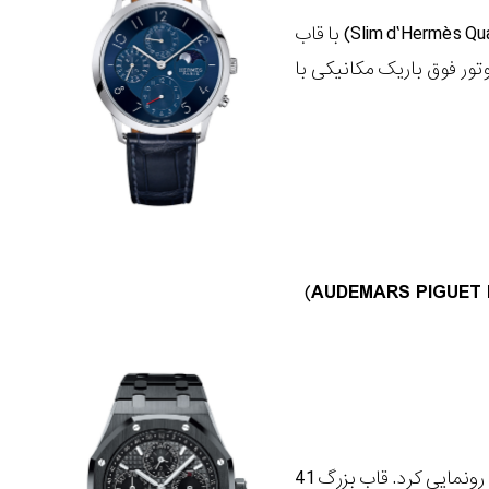
در ژانویۀ 2017، هرمس از مدل جدید اسلیم درمس کوانتیم پرپچوال ( Slim d’Hermès Quantième Perpétuel) با قاب
نمایی کرد. نیروی این ساعت توسط کالیبر H1950 که یک موتور فوق باریک مکانیکی با
)
AUDEMARS PIGUET
آئودمارس پیژه در SIHH 2017 از رویال اوک تقویم دائمی با قاب و دستبند سرامیکی مشکی رونمایی کرد. قاب بزرگ 41