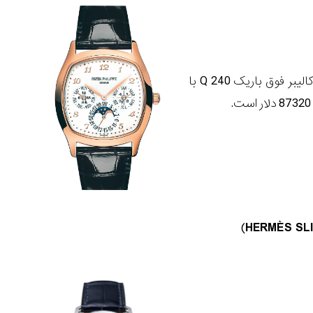
ساعت کوسن شکل پات فیلیپ اکنون در قاب رزگلد در دسترس است. این ساعت دارای کالیبر فوق باریک 240 Q با
)
HERMÈS SL