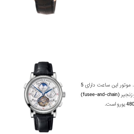
توربوگراف با کوک دستی پور لی مریت، پیچیده ترین ساعت ای لانگ اند سوهنه است. موتور این ساعت دارای 5
ویژگی بزرگ است: تقویم دائمی، کرونوگراف، کارکرد راتراپانت (rattrapante)، تبدیل فیوز و زنجیر (fusee-and-chain)