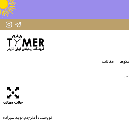
IranTimer Instagram Page
IranTimer Telegram channel
ئوها
مقالات
حالت مطالعه
نویسنده | مترجم:
نوید علیزاده