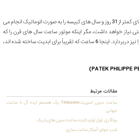
در ساعت سازی مدرن، یک تقویم دائمی تاریخ را نشان می دهد و اصلاحات لازم برای ماه های کمتر از 31 روز و سال های کبیسه را به صورت اتوماتیک انجام می
تقویم دائمی در سال های 2100، 2200، 2300 به تنظیم دستی نیاز خواهد داشت، مگر اینکه موتور ساعت سال های قرن را که
کبیسه نیستند، مدنظر قرار داده باشد. معمولاً، یک تقویم دایمی موارد دیگر مانند فاز ماه را نیز دربردارد. اینجا 6 ساعت که تقریباً برای ابدیت ساخته شده اند،
)
PATEK PHILIPPE 
مقالات مرتبط
ساعت مچی اسپریتTimezone یک همسفر ایده آل با ساعت
جهانی
بولگاری غول تولیدکننده ساعت مچی های باریک
شب جوایز: اُسکار ساعت سازی