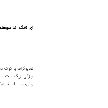
ای لانگ اند سوهنه
و توربیلون. این توربوگراف دائمی 43 میلی متری تنها در 50 عدد تو