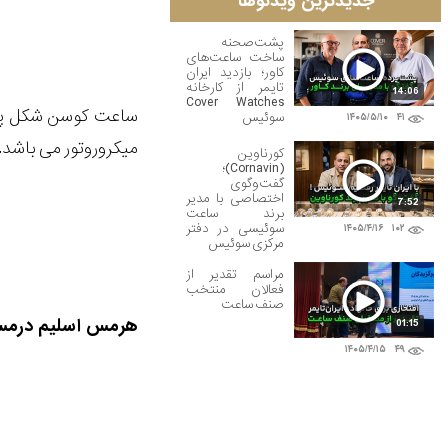
جدیدترین ویدئوها
پشت‌صحنه
ساخت ساعت‌های
کاور؛ بازدید ایران
تایمر از کارخانه
14:06
Cover Watches
سوئیس
۱۴۰۵/۵/۱۰
۴۱
میکروروتور می باشد. ابعاد قاب آن 37 میلی متر در 6/44 میلی م
کورناوین
(Cornavin)؛
گفت‌وگوی
اختصاصی با مدیر
7:52
برند ساعت
سوئیسی در دفتر
۱۴۰۵/۴/۱۶
۱۰۲
مرکزی سوئیس
مراسم تقدیر از
فعالان منتخب
صنف ساعت
هرمس اسلیم درمس 
01:15
۱۴۰۵/۴/۱۵
۴۹