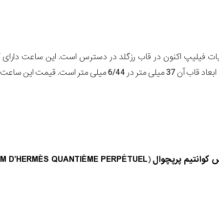
تر است. قیمت این ساعت 87320 دلار است.
کوانتیم پرپچوال
(
IM D’HERMÈS QUANTIÈME PERPÉTUEL