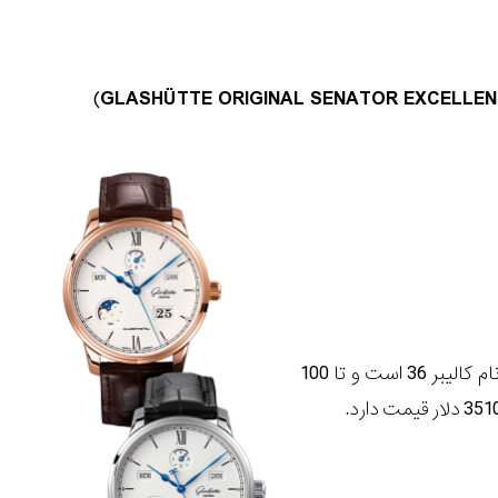
)
GLASHÜTTE ORIGINAL SENATOR EXCELLE
ساعت جدید گلاسهوت اورجینال اکسلنس پرپچوال کلندر دارای موتور جدید این برند به نام کالیبر 36 است و تا 100