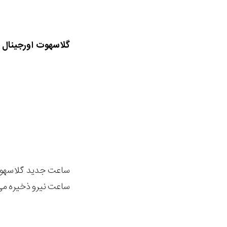
گلاسهوت اورجینال 
ساعت نیرو ذخیره می کند. این ساعت 42 میلی متر از جنس استی