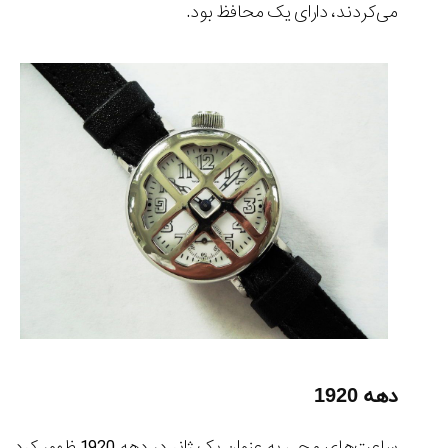
۱۴۰۵/۵/۱۱
می‌کردند، دارای یک محافظ بود.
از
طراحی
مینیمال
تا
امکانات
هوشمند؛...
۱۴۰۵/۵/۶
بهترین
ساعت
مردانه
غواصی
برای
ماجرا...
۱۴۰۵/۵/۳
دهه 1920
کورناوین
پشت‌صحنه
مراسم تقدیر از
ساعت‌های مچی به عنوان یک ژانر در دهه 1920 ظهور کرد.