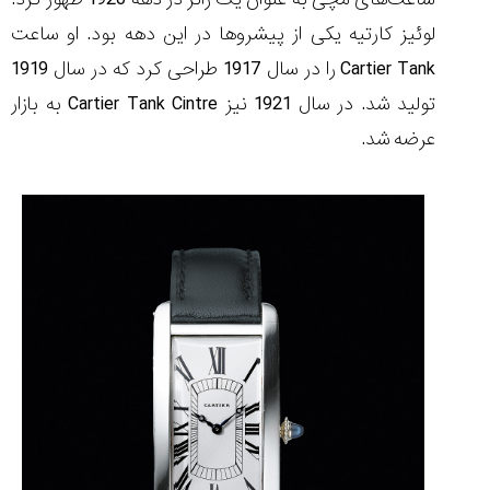
(Cornavin)؛
ساخت ساعت‌های
فعالان منتخب
گفت‌وگوی
صنف ساعت
کاور؛ بازدید ایران
لوئیز کارتیه یکی از پیشروها در این دهه بود. او ساعت
تایمر از کارخانه
اختصاصی با مدیر
14:06
01:15
7:52
Cover Watches
برند ساعت
Cartier Tank را در سال 1917 طراحی کرد که در سال 1919
سوئیس
سوئیسی در دفتر
۴۶
مرکزی سوئیس
۳۵
۹۵
تولید شد. در سال 1921 نیز Cartier Tank Cintre به بازار
۱۴۰۵/۴/۱۵
۱۴۰۵/۵/۱۰
۱۴۰۵/۴/۱۶
عرضه شد.