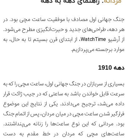
مردانه
: راهنمای دهه به دهه
جنگ جهانی اول مصادف با موفقیت ساعت مچی بود. در
هر دهه، طراحی‌های جدید و حیرت‌انگیزی مطرح می‌شود.
مقایسه
از آرشیو
WatchTime
، از ابتدای قرن بسیتم تا به حال، به
ساعت
کاسیو
موارد برجسته می‌پردازیم.
Pro
Trek
و
دهه 1910
تیسوت
...
بسیاری از سربازان در جنگ جهانی اول، ساعت مچی را که به
۱۴۰۵/۵/۱۳
سرعت قابل خواندن باشد به ساعتی که در جیب ژاکت قرار
شاهکار
داده می‌شد، ترجیح می‌دادند. یکی از نتایج این موضوع
جدید
MB&F:
فرارگیر شدن ساعت مچی در میان مردان، پس از اتمام جنگ
ساعت
بود. مردانی که این نوع ساعت‌ها را زنانه می‌پنداشتند.
مچی
که
ساعت‌های مچی که مردان در خط مقدم به دست
مرزها...