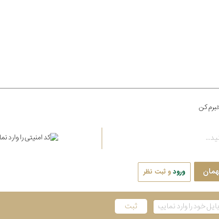
برم کن
همان
ورود
و ثبت نظر