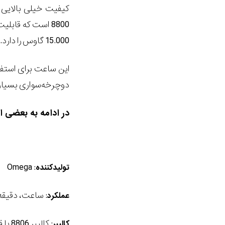
کیفیت خیلی بالایی س
15.000 گاوس را دارد.
این ساعت برای استف
دوچرخه‌سواری بسیار
در ادامه به بعضی 
: Omega
تولیدکننده
: ساعت، دقیقه،
عملکرد
: کالیبر 8806 با قابلیت ذخیره انرژی به مدت 50 ساعت
کالیبر