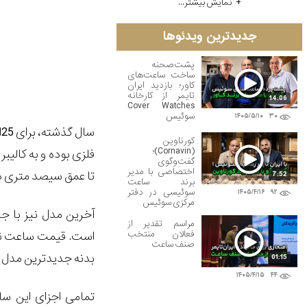
نمایش بیشتر...
جدیدترین ویدئوها
پشت‌صحنه
ساخت ساعت‌های
کاور؛ بازدید ایران
تایمر از کارخانه
14:06
Cover Watches
سوئیس
۱۴۰۵/۵/۱۰
۳۰
کورناوین
(Cornavin)؛
گفت‌وگوی
اختصاصی با مدیر
تا عمق سیصد متری در آب مقاوم است و
7:52
برند ساعت
سوئیسی در دفتر
۱۴۰۵/۴/۱۶
۹۲
مرکزی سوئیس
آخرین مدل نیز با ج
مراسم تقدیر از
فعالان منتخب
صنف ساعت
بدنه جدیدترین مدل برابر با 5/43 م
01:15
۱۴۰۵/۴/۱۵
۴۴
تمامی اجزای این سا