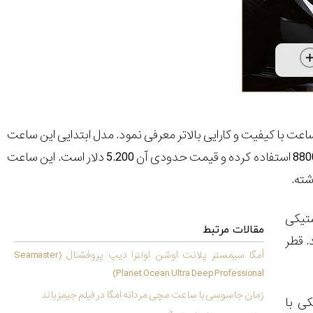
Seamaster Diver 300M،  مدل جدیدی را از این ساعت با کیفیت و کارایی بالاتر معرفی نمود. مدل ابتدایی این ساعت
فلزی بوده و به کالیبر 2500 مجهز و قیمت آن حدود 3.500 دلار بود. مدل جدیدتر از کالیبر 8800 استفاده کرده و قیمت حدودی آن 5.200 دلار است. این ساعت
ستیکی
مقالات مرتبط
 فروش می‌رسد. قطر
اُمگا سیمستر پلانت اوشن اولترا دیپ پروفشنال (Seamaster
Planet Ocean Ultra Deep Professional)
زمان جاسوسی با ساعت مچی مردانه امگا در فیلم جیمز باند
کی با