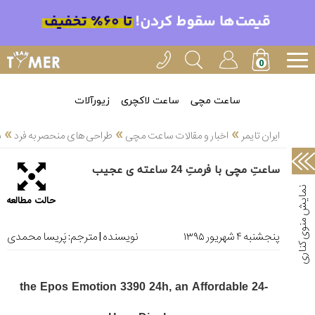
خدمات
ایران
تایمر(11)
آموزش
ساعت مچی
ساعت لاکچری
زیورآلات
تنظیم
»
»
»
ساعتها(2)
ایران تایمر
اخبار و مقالات ساعت مچی
طراحی های منحصر به فرد
س
سرزمین
ساعتِ مچی با فرمتِ 24 ساعته ی عجیب
ساعت،
سوئیس(136)
حالت مطالعه
آموزش
و
پنجشنبه ۴ شهریور ۱۳۹۵
نویسنده | مترجم:
پَریسا محمدی
دانستی
های
ساعت
the Epos Emotion 3390 24h, an Affordable 24-
ها(127)