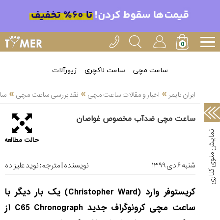
خدمات
ایران
تایمر(11)
آموزش
ساعت مچی
ساعت لاکچری
زیورآلات
تنظیم
»
»
»
ساعتها(2)
ایران تایمر
اخبار و مقالات ساعت مچی
نقد بررسی ساعت مچی
سا
سرزمین
ساعت مچی ضدآب مخصوص غواصان
ساعت،
سوئیس(136)
حالت مطالعه
آموزش
و
شنبه ۶ دی ۱۳۹۹
نویسنده | مترجم:
نوید علیزاده
دانستی
های
کریستوفر وارد (
Christopher Ward
) یک بار دیگر با
ساعت
ها(127)
ساعت مچی کرونوگراف جدید
C65 Chronograph
از