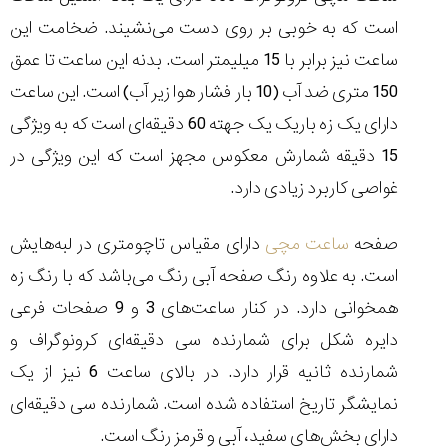
تایمر از کارخانه
اختصاصی با مدیر
14:06
01:15
7:52
است که به خوبی بر روی دست می‌نشیند. ضخامت این
Cover Watches
برند ساعت
سوئیس
سوئیسی در دفتر
۴۹
۴۱
ساعت نیز برابر با 15 میلیمتر است. بدنه این ساعت تا عمق
مرکزی سوئیس
۱۰۲
۱۴۰۵/۵/۱۰
۱۴۰۵/۴/۱۵
۱۴۰۵/۴/۱۶
150 متری ضد آب (10 بار فشار هوا زیر آب) است. این ساعت
دارای یک زه باریک یک جهته 60 دقیقه‌ای است که به ویژگی
15 دقیقه شمارش معکوس مجهز است که این ویژگی در
غواصی کاربرد زیادی دارد.
صفحه
ساعت مچی
دارای مقیاس تاچومتری در لبه‌هایش
است. به علاوه رنگ صفحه آبی رنگ می‌باشد که با رنگ زه
همخوانی دارد. در کنار ساعت‌های 3 و 9 صفحات فرعی
دایره شکل برای شمارنده سی دقیقه
ای کرونوگراف و
شمارنده ثانیه قرار دارد. در بالای ساعت 6 نیز از یک
نمایشگر تاریخ استفاده شده است. شمارنده سی دقیقه‌ای
دارای بخش
های سفید، آبی و قرمز رنگ است.