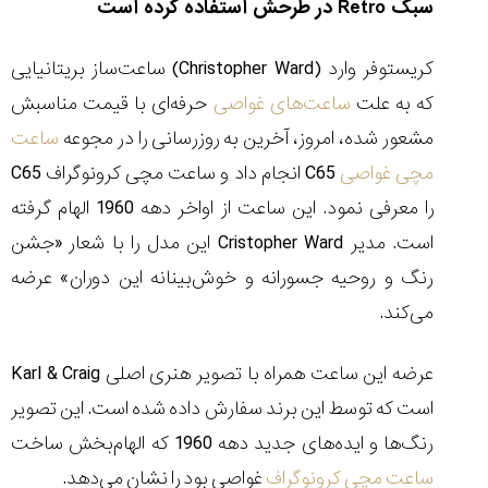
سبک
Retro
در طرحش استفاده کرده است
کریستوفر وارد (
Christopher Ward
) ساعت‌ساز بریتانیایی
که به علت
ساعت‌های غواصی
حرفه‌ای با قیمت مناسبش
مقایسه
مشعور شده، امروز، آخرین به روزرسانی را در مجوعه
ساعت
ساعت
دیجیتال
مچی غواصی
C65
انجام داد و ساعت مچی کرونوگراف
C65
گارمین
را معرفی نمود. این ساعت از اواخر دهه 1960 الهام گرفته
Instinct...
۱۴۰۵/۵/۱۷
است. مدیر
Cristopher Ward
این مدل را با شعار «جشن
مقایسه
رنگ و روحیه جسورانه و خوش
بینانه این دوران» عرضه
ساعت
می
کند.
کاسیو
Pro
Trek
عرضه این ساعت همراه با تصویر هنری اصلی
Craig
&
Karl
و
است که توسط این برند سفارش داده شده است. این تصویر
تیسوت
...
رنگ‌ها و ایده‌های جدید دهه 1960 که الهام‌بخش ساخت
۱۴۰۵/۵/۱۳
ساعت مچی کرونوگراف
غواصی بود را نشان می
دهد.