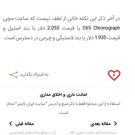
در آخر ذکر این نکته خالی از لطف نیست که ساعت مچی
C65 Chronograph
با قیمت 2.055 دلار با بند استیل و
قیمت 1.935 دلار با بند لاستیکی و چرمی در دسترس است.
به اشتراک بگذارید
۴
امانت داری و اخلاق مداری
استفاده از این محتوا فقط با ذکر منبع و آدرس "
سایت ایران تایمر
" مجاز
است.
مقاله بعدی
مقاله قبلی
نسخه محدود ساعت مچی نظامی برمونت
گرند سیکو به استقبال شصتمین سالگردش می رود