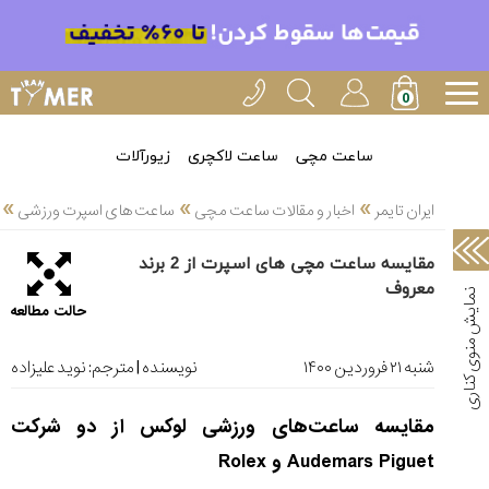
خدمات
ایران
تایمر(11)
آموزش
ساعت مچی
ساعت لاکچری
زیورآلات
تنظیم
»
»
»
ساعتها(2)
ایران تایمر
اخبار و مقالات ساعت مچی
ساعت های اسپرت ورزشی
سرزمین
مقایسه ساعت مچی های اسپرت از 2 برند
ساعت،
معروف
سوئیس(136)
حالت مطالعه
آموزش
و
شنبه ۲۱ فروردین ۱۴۰۰
نویسنده | مترجم:
نوید علیزاده
دانستی
های
مقایسه ساعت‌های ورزشی لوکس از دو شرکت
ساعت
ها(127)
Audemars Piguet
و
Rolex