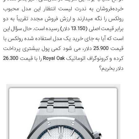
۱۴۰۵/۵/۱۱
خرده‌فروشان به ندرت لیست انتظار این مدل محبوب
از
رولکس را نگه می‏دارند و ارزش فروش مجدد تقریباً به دو
طراحی
مینیمال
برابر قیمت اصلی (13.150 دلار) رسیده است. حال سؤال این
تا
است که آیا به جای خرید یک مدل استفاده شده رولکس با
امکانات
هوشمند؛...
قیمت 25.900 دلار، می شود کمی پول بیشتری پرداخت
۱۴۰۵/۵/۶
کرده و کرونوگراف اتوماتیک
Royal Oak
را با قیمت 26.300
بهترین
دلار بخریم؟
ساعت
مردانه
غواصی
برای
ماجرا...
۱۴۰۵/۵/۳
کورناوین
پشت‌صحنه
مراسم تقدیر از