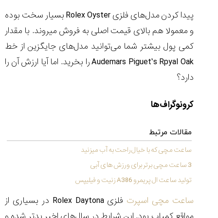
پیدا کردن مدل
های فلزی
Rolex Oyster
بسیار سخت بوده
و معمولا هم بالای قیمت اصلی به فروش میروند. با مقدار
کمی پول بیشتر شما می‌توانید مدل‌های جایگزین از خط
مقایسه
Audemars Piguet’s Rpyal Oak
را بخرید. اما آیا ارزش آن را
ساعت
کاسیو
دارد؟
Pro
Trek
و
کرونوگراف‌ها
تیسوت
...
مقالات مرتبط
۱۴۰۵/۵/۱۳
ساعت مچی که با خیال راحت به آب میزنید
شاهکار
جدید
3 ساعت مچی برتر برای ورزش های آبی
MB&F:
تولید ساعت ال پریمرو A386 زنیت و فیلیپس
ساعت
مچی
ساعت مچی اسپرت
فلزی
Rolex Daytona
در بسیاری از
که
مرزها...
مواقع کمیاب بود. این شرایط در سال‌های اخیر بدتر شده و