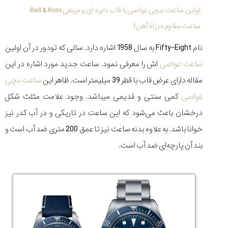
(Cornavin)؛
ساخت ساعت‌های
فعالان منتخب
اولین ساعت مچی غواصی با قاب دایره ای و مربعی Bell & Ross
گفت‌وگوی
صنف ساعت
کاور؛ بازدید ایران
تایمر از کارخانه
اختصاصی با مدیر
14:06
01:15
7:52
Cover Watches
برند ساعت
ساعت مقاوم در راه آهن!
سوئیس
سوئیسی در دفتر
۳۰
۹۲
۴۴
مرکزی سوئیس
نام Fifty-Eight به سال 1958 اشاره دارد. سالی که تودور در آن اولین
۱۴۰۵/۵/۱۰
۱۴۰۵/۴/۱۵
۱۴۰۵/۴/۱۶
ساعت غواصی
اش را معرفی نمود. ساعت جدید مورد اشاره در این
مقاله دارای عرض قاب با قطر 39 میلیمتر است. ظاهر این
ساعت مچی
غواصی
کمی سنتی و قدیمی می‏باشد. وجود علامت مثلث شکل
درخشان باعث می‌شود که این ساعت در تاریکی و در آب کدر نیز
خوانا باشد. به علاوه بدنه ساعت نیز تا عمق 200 متری ضد آب است و
بند آن پارچه‌ای ضد آب است.