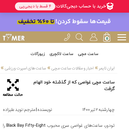
خدمات
ایران
تایمر(11)
آموزش
تنظیم
ساعتها(2)
ساعت مچی
ساعت لاکچری
زیورآلات
سرزمین
»
»
»
ایران تایمر
اخبار و مقالات ساعت مچی
ساعت های اسپرت ورزشی
ساعت،
سوئیس(136)
ساعت مچی غواصی که از گذشته خود الهام
گرفت
آموزش
حالت مطالعه
و
دانستی
های
چهارشنبه ۲ تير ۱۴۰۰
نویسنده | مترجم:
نوید علیزاده
ساعت
ها(127)
تودور، ساعت‌های غواصی سری محبوب Black Bay Fifty-Eight را