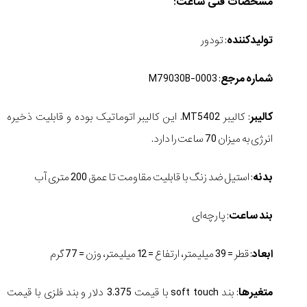
مشخصات فنی ساعت:
تولیدکننده
: تودور
شماره
مرجع
: M79030B-0003
کالیبر
: کالیبر MT5402. این کالیبر اتوماتیک بوده و قابلیت ذخیره
انرژی به میزان 70 ساعت را دارد.
بدنه
: استیل ضد زنگ با قابلیت مقاومت تا عمق 200 متری آب
بند
ساعت
: پارچه‌ای
ابعاد
: قطر = 39 میلیمتر، ارتفاع = 12 میلیمتر، وزن = 77 گرم
متغیرها
: بند soft touch با قیمت 3.375 دلار و بند فلزی با قیمت