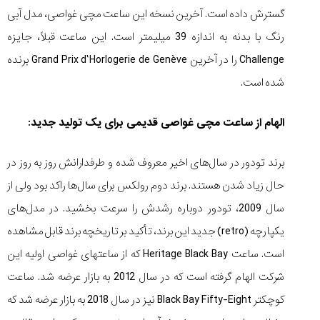
گسترش داده است. آخرین نسخه این ساعت مچی غواصی، مدل آبی
رنگ با بدنه به اندازه 39 میلیمتر است. این ساعت قبلاً، جایزه
Challenge را در آخرین Grand Prix d’Horlogerie de Genève برنده
مقایسه
شده است.
ساعت
کاسیو
Pro
الهام از ساعت مچی غواصی قدیمی برای یک تولید جدید:
Trek
و
برند تودور در سال‌های اخیر معروف شده و طرفدارانش روز به روز در
تیسوت
...
حال زیاد شدن هستند. برند دوم رولکس برای سال‌ها راکد بود ولی از
۱۴۰۵/۵/۱۳
سال 2009، تودور دوباره رشدش را سرعت بخشید. در مدل‌های
شاهکار
یکپارچه (retro) جدید این برند، تأکید بر تاریخچه برند قابل مشاهده
جدید
MB&F:
است. ساعت Heritage Black Bay که از ساعت‎های غواصی اولیه این
ساعت
شرکت الهام گرفته است که در سال 2012 به بازار عرضه شد. ساعت
مچی
که
کوچکتر Black Bay Fifty-Eight نیز در سال 2018 به بازار عرضه شد که
مرزها...