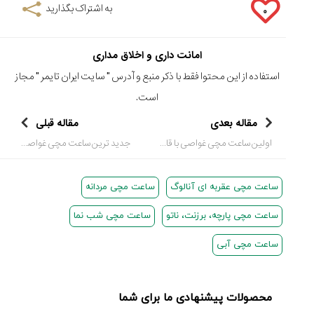
به اشتراک بگذارید
۰
امانت داری و اخلاق مداری
استفاده از این محتوا فقط با ذکر منبع و آدرس "
سایت ایران تایمر
" مجاز
است.
مقاله بعدی
مقاله قبلی
اولین ساعت مچی غواصی با قاب دایره ای و مربعی Bell & Ross
جدید ترین ساعت مچی غواصی 2021 برند Blancpain
ساعت مچی عقربه ای آنالوگ
ساعت مچی مردانه
ساعت مچی پارچه، برزنت، ناتو
ساعت مچی شب نما
ساعت مچی آبی
محصولات پیشنهادی ما برای شما