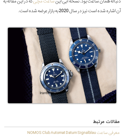
دنباله همان ساعت بود. نسخه آبی این
ساعت مچی
که در این مقاله به
۱۴۰۵/۵/۱۱
آن اشاره شده است نیز در سال 2020 به بازار عرضه شده است.
از
طراحی
مینیمال
تا
امکانات
هوشمند؛...
۱۴۰۵/۵/۶
بهترین
ساعت
مردانه
غواصی
برای
ماجرا...
۱۴۰۵/۵/۳
مقالات مرتبط
معرفی ساعت NOMOS Club Automat Datum Signalblau
کورناوین
پشت‌صحنه
مراسم تقدیر از