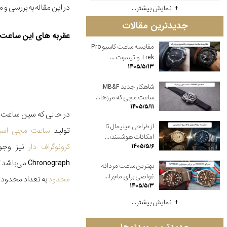
در این مقاله به بررسی و معرفی ویژگی‌های سا
نمایش بیشتر...
جدیدترین مقالات
عقربه های این ساعت 
مقایسه ساعت کاسیو Pro
Trek و تیسوت ...
۱۴۰۵/۵/۱۳
شاهکار جدید MB&F:
ساعت مچی که مرزها...
۱۴۰۵/۵/۱۱
در حالی که سین ساعت مچ
از طراحی مینیمال تا
تولید
ساعت‌ مچی اسپ
امکانات هوشمند؛...
کرونوگراف دار
۱۴۰۵/۵/۶
Chronograph می‌باشد که در این مقاله به بررسی آن می پردازیم. این
بهترین ساعت مردانه
غواصی برای ماجرا...
محدود
به تعداد محدود 300 عدد عرضه شده و قیمت آن 6.300 دلار می‌باشد.
۱۴۰۵/۵/۳
نمایش بیشتر...