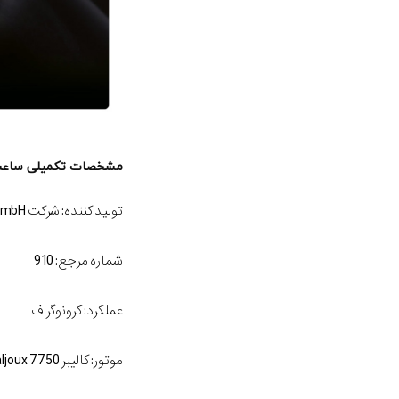
مشخصات تکمیلی ساع
تولید کننده: شرکت Sinn Spezial Uhren GmbH
شماره مرجع: 910
عملکرد: کرونوگراف
موتور: کالیبر ETA/Valjoux 7750. این کالیبر اتوماتیک بوده و شامل 31 قطعه جواهر است.