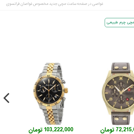
غواصی در صفحه ساعت مچی جدید مخصوص غواصان فرانسوی
چی چرم طبیعی
72,21 تومان
103,222,000 تومان