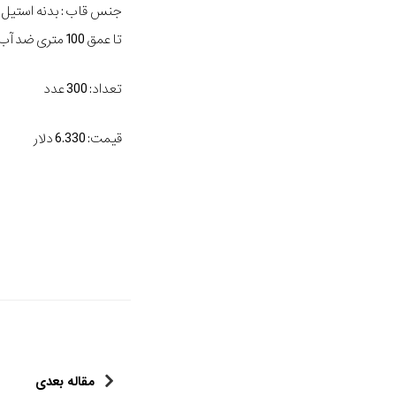
جنس قاب : بدنه استیل 
تا عمق 100 متری ضد آب است(مناسب برای شنا در عمق کم)
تعداد: 300 عدد
قیمت: 6.330 دلار
مقاله بعدی