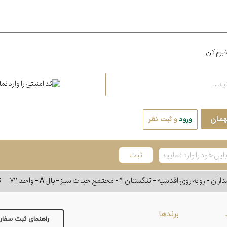
برم کن
همان
ورود
و ثبت نظر
وی اقدسیه - تنگستان ۴ - مجتمع حیات سبز - بال A - واحد ۷۱۱
ت
برندها
راهنمای ثبت سفا