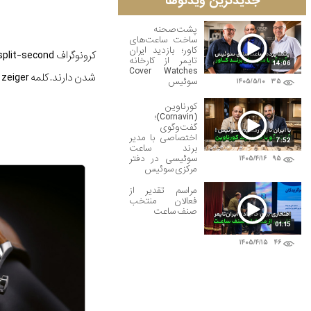
جدیدترین ویدئوها
پشت‌صحنه
ساخت ساعت‌های
کاور؛ بازدید ایران
تایمر از کارخانه
14:06
Cover Watches
شدن دارند. کلمه schlepp zeiger که بر روی صفحه ساعت به چشم می‌خورد به همین split-second اشاره دارد.
سوئیس
۱۴۰۵/۵/۱۰
۳۵
کورناوین
(Cornavin)؛
گفت‌وگوی
اختصاصی با مدیر
7:52
برند ساعت
سوئیسی در دفتر
۱۴۰۵/۴/۱۶
۹۵
مرکزی سوئیس
مراسم تقدیر از
فعالان منتخب
صنف ساعت
01:15
۱۴۰۵/۴/۱۵
۴۶