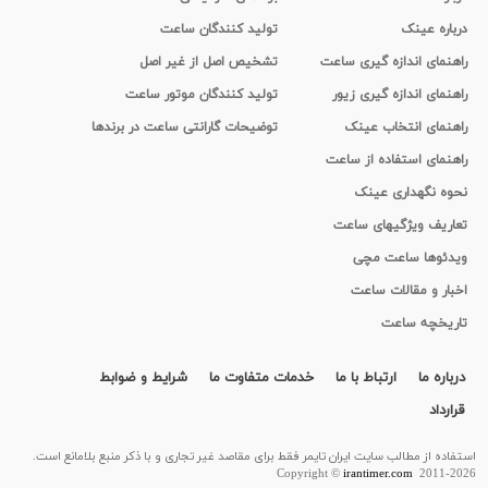
درباره عینک
تولید کنندگان ساعت
راهنمای اندازه گیری ساعت
تشخیص اصل از غیر اصل
راهنمای اندازه گیری زیور
تولید کنندگان موتور ساعت
راهنمای انتخاب عینک
توضیحات گارانتی ساعت در برندها
راهنمای استفاده از ساعت
نحوه نگهداری عینک
تعاریف ویژگیهای ساعت
ویدئوها ساعت مچی
اخبار و مقالات ساعت
تاریخچه ساعت
درباره ما
ارتباط با ما
خدمات متفاوت ما
شرایط و ضوابط
قرارداد
استفاده از مطالب سايت ایران تایمر فقط برای مقاصد غیر تجاری و با ذکر منبع بلامانع است.
Copyright ©
irantimer.com
2011-2026