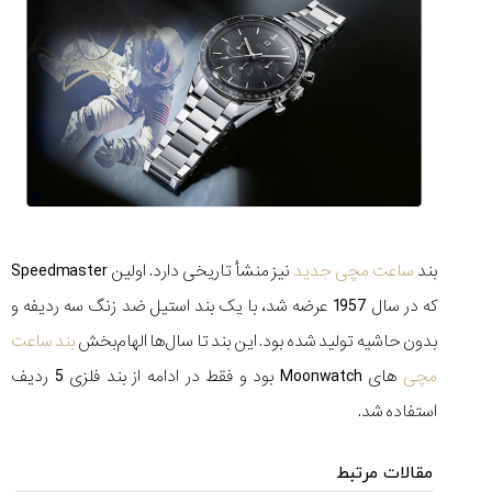
ساعت
کاسیو
Pro
Trek
و
تیسوت
...
۱۴۰۵/۵/۱۳
شاهکار
جدید
MB&F:
بند
ساعت مچی جدید
نیز منشأ تاریخی دارد. اولین Speedmaster
ساعت
مچی
که در سال 1957 عرضه شد، با یک بند استیل ضد زنگ سه ردیفه و
که
بدون حاشیه تولید شده بود. این بند تا سال‌ها الهام‌بخش
بند ساعت‌
مرزها...
۱۴۰۵/۵/۱۱
مچی
های Moonwatch بود و فقط در ادامه از بند فلزی 5 ردیف
استفاده شد.
مقالات مرتبط
کورناوین
پشت‌صحنه
مراسم تقدیر از