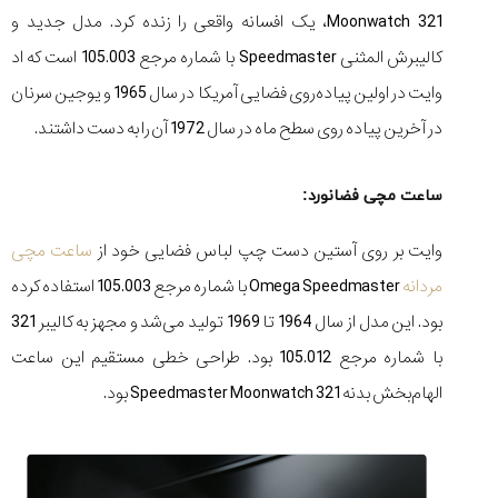
Moonwatch 321، یک افسانه واقعی را زنده کرد. مدل جدید و
کالیبرش المثنی Speedmaster با شماره مرجع 105.003 است که اد
وایت در اولین پیاده‌روی فضایی آمریکا در سال 1965 و یوجین سرنان
چرا
در آخرین پیاده‌ روی سطح ماه در سال 1972 آن را به دست داشتند.
نسخه
جدید
ساعت
ساعت مچی فضانورد:
سیتیزن
خبرساز
وایت بر روی آستین دست چپ لباس فضایی خود از
ساعت مچی
شد...
۱۴۰۵/۵/۱۹
مردانه
Omega Speedmaster با شماره مرجع 105.003 استفاده کرده
بود. این مدل از سال 1964 تا 1969 تولید می‌شد و مجهز به کالیبر 321
مقایسه
ساعت
با شماره مرجع 105.012 بود. طراحی خطی مستقیم این ساعت
دیجیتال
گارمین
الهام‌بخش بدنه Speedmaster Moonwatch 321 بود.
Instinct...
۱۴۰۵/۵/۱۷
مقایسه