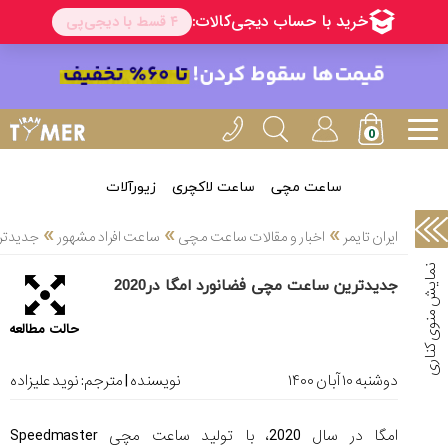
خدمات
ایران
تایمر(11)
آموزش
تنظیم
ساعتها(2)
ساعت مچی
ساعت لاکچری
زیورآلات
سرزمین
»
»
»
ایران تایمر
اخبار و مقالات ساعت مچی
ساعت افراد مشهور
جدیدتری
ساعت،
سوئیس(136)
جدیدترین ساعت مچی فضانورد امگا در2020
آموزش
حالت مطالعه
و
دانستی
های
دوشنبه ۱۰ آبان ۱۴۰۰
نویسنده | مترجم:
نوید علیزاده
ساعت
ها(127)
امگا در سال 2020، با تولید ساعت مچی Speedmaster