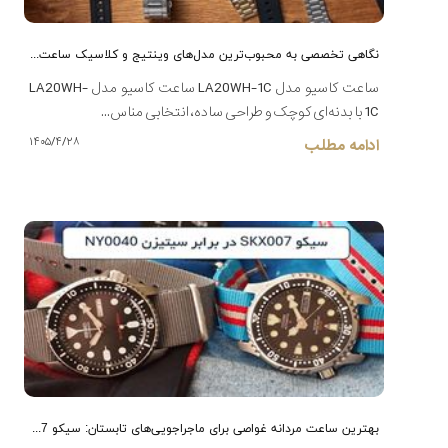
نگاهی تخصصی به محبوب‌ترین مدل‌های وینتیج و کلاسیک ساعت کاسیو
ساعت کاسیو مدل LA20WH-1C ساعت کاسیو مدل LA20WH-
ساعت
1C با بدنه‌ای کوچک و طراحی ساده، انتخابی مناس...
مچی
۱۴۰۵/۴/۲۸
ادامه مطلب
مردانه(46)
ساعت
مچی
کاسیو(35)
ساعت
مچی
زنانه(21)
ساعت
مچی
ساخت
سوئیس(151)
بهترین ساعت مردانه غواصی برای ماجراجویی‌های تابستان: سیکو SKX007 در برابر سیتیزن NY0040