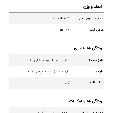
ابعاد و وزن
45-46 میلیمتر
محدوده عرض قاب
45 mm
عرض قاب
ویژگی ها ظاهری
ترکیب دیجیتال و عقربه ای
طرح صفحه
پلاستیکی (رزین - رابر - برزنت)
طرح بند
گرد
شکل قاب
ویژگی ها و امکانات
تا 100 متر (غواصی کم عمق)
مقاوم در برابر آب