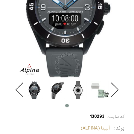
کد سایت:
130293
برند:
آلپینا (ALPINA)