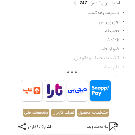
امتیاز ایران تایمر:
247
دسترسی هوشمند
جی پی اس
قطب نما
بلوتوث
ضربان قلب
ترکیب دیجیتال و عقربه ای
گام شمار
پلاستیکی (رزین - رابر - برزنت)
مقاوم در برابر آب تا 100 متر (غواصی کم عمق)
اصالت کشور سوئیس
گارانتی مادام العمر اصالت کالا
مشخصات محصول
نظرات کاربران
مشخصات فنی
علاقه‌مندی‌ها
اشتراک گذاری