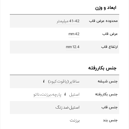
ابعاد و وزن
41-42 میلیمتر
محدوده عرض قاب
42 mm
عرض قاب
12.4 mm
ارتفاع قاب
جنس بکاررفته
سافایر (یاقوت کبود)
جنس شیشه
استیل
پارچه، برزنت، ناتو
جنس بکاررفته
استیل ضد زنگ
جنس قاب
برزنت
جنس بند