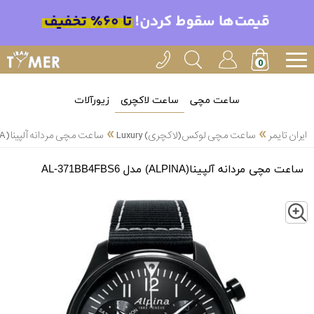
ساعت مچی
ساعت لاکچری
زیورآلات
»
»
ایران تایمر
ساعت مچی لوکس(لاکچری) Luxury
ساعت مچی مردانه آلپینا(ALPINA) مدل AL-371BB4FBS6
ساعت مچی مردانه آلپینا(ALPINA) مدل AL-371BB4FBS6
Z