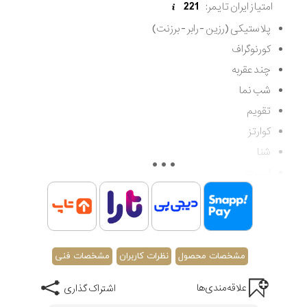
امتیاز ایران تایمر:
221
پلاستیکی (رزین - رابر - برزنت)
کورنوگراف
چند عقربه
شب نما
تقویم
کوارتز
شنا
اسپرت
مقاوم در برابر آب تا 100 متر (غواصی کم عمق)
اصالت کشور سوئیس
گارانتی مادام العمر اصالت کالا
مشخصات محصول
نظرات کاربران
مشخصات فنی
علاقه‌مندی‌ها
اشتراک گذاری