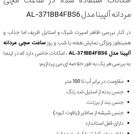
امکانات استفاده شده در ساعت مچی
مردانه آلپینا مدل AL-371BB4FBS6
در کنار بررسی ظاهر اسپرت شیک و استایل ظریف اما جذاب و
همینطور ویژگی نمایش هفته یا شب و روز
ساعت مچی مردانه
آلپینا مدل AL-371BB4FBS6
، امکانات خاصی دارد که در اینجا
به بررسی هر یک به طور خلاصه ای می پردازیم:
مقاومت در برابر آب تا 100 متر
جنس بدنه از استیل ضد زنگ
جنس بند از برزنت
جنس شیشه از سافایر (یاقوت کبود)
دارای قفل استاندارد
دارای موتور کوارتز با کیفیت و دقیق