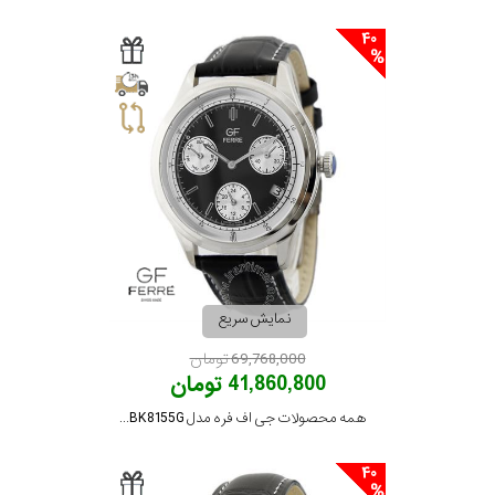
40
نمایش سریع
69,768,000 تومان
41,860,800 تومان
همه محصولات جی اف فره مدل GFSSBK8155G
40