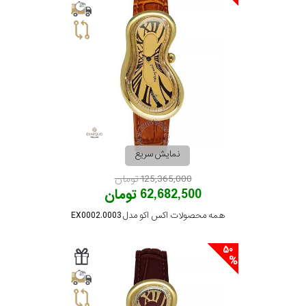
نمایش سریع
125,365,000 تومان
62,682,500 تومان
همه محصولات اکس اکو مدل EX0002.0003
50