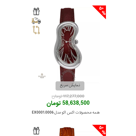
50
نمایش سریع
117,277,000 تومان
58,638,500 تومان
همه محصولات اکس اکو مدل EX0001.0006
50