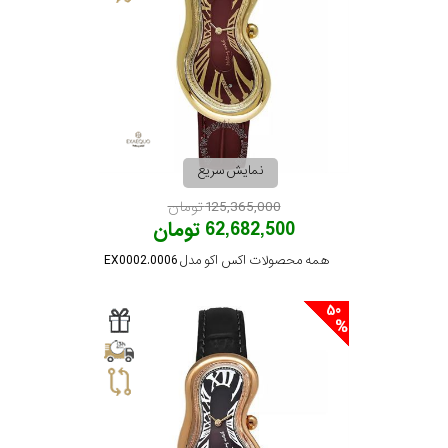
نمایش سریع
125,365,000 تومان
62,682,500 تومان
همه محصولات اکس اکو مدل EX0002.0006
50