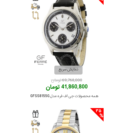
نمایش سریع
69,768,000 تومان
41,860,800 تومان
همه محصولات جی اف فره مدل GFSS8155G
35