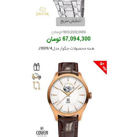
نمایش سریع
103,222,000 تومان
67,094,300 تومان
همه محصولات جگوار مدل J1009/4
50