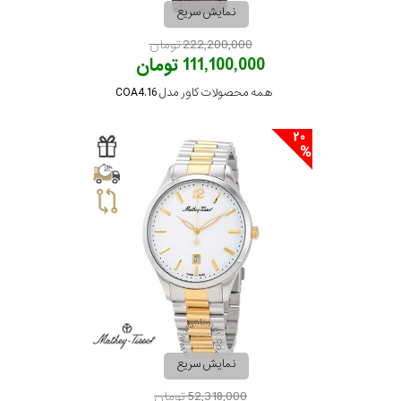
نمایش سریع
222,200,000 تومان
111,100,000 تومان
همه محصولات کاور مدل COA4.16
20
نمایش سریع
52,318,000 تومان