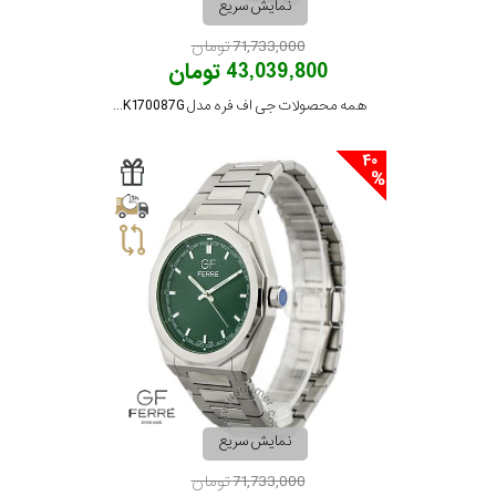
نمایش سریع
71,733,000 تومان
43,039,800 تومان
همه محصولات جی اف فره مدل GFSSBK170087G
40
نمایش سریع
71,733,000 تومان