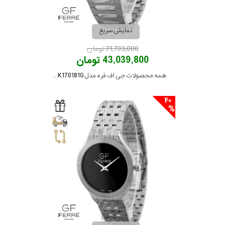
نمایش سریع
71,733,000 تومان
43,039,800 تومان
همه محصولات جی اف فره مدل GFSSBK170181G
40