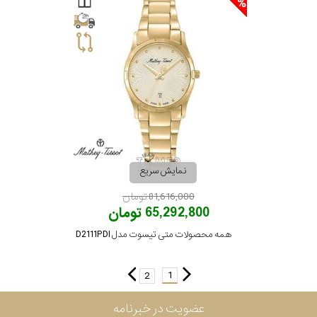
نمایش سریع
81,616,000 تومان
65,292,800 تومان
همه محصولات متی تیسوت مدل D2111PDI
1
2
عضویت در خبرنامه