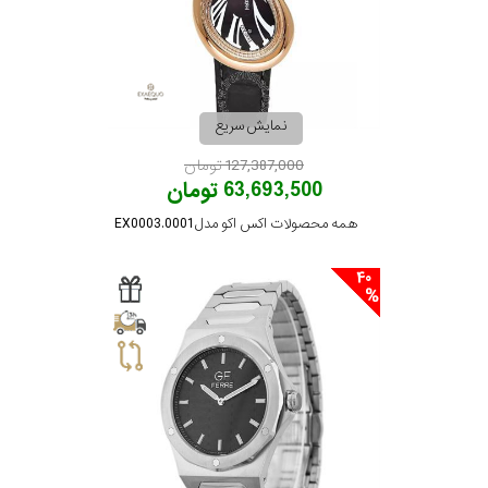
نمایش سریع
127,387,000 تومان
63,693,500 تومان
همه محصولات اکس اکو مدل EX0003.0001
40