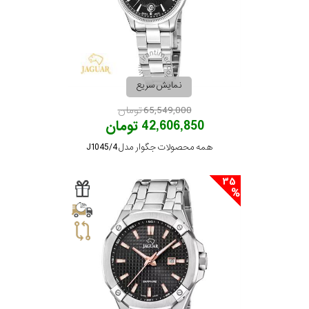
نمایش سریع
65,549,000 تومان
42,606,850 تومان
همه محصولات جگوار مدل J1045/4
35