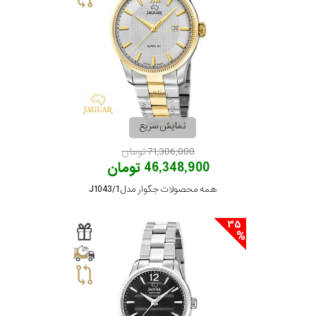
نمایش سریع
71,306,000 تومان
46,348,900 تومان
همه محصولات جگوار مدل J1043/1
35