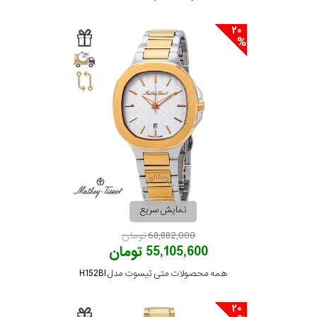
20
نمایش سریع
68,882,000 تومان
55,105,600 تومان
همه محصولات متی تیسوت مدل H152BI
20