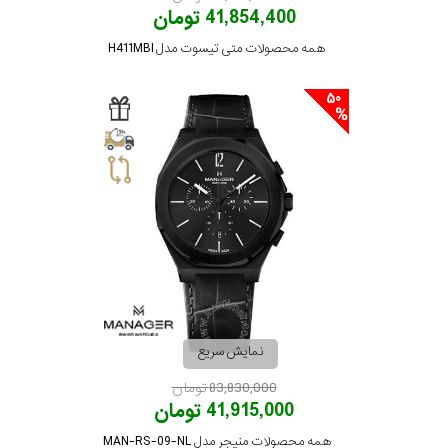
41,854,400 تومان
همه محصولات متی تیسوت مدل H411MBI
50
نمایش سریع
83,830,000 تومان
41,915,000 تومان
همه محصولات منیجر مدل MAN-RS-09-NL