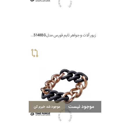
زیور آلات و جواهر تایم فورس مدل TS5148BG
موجود نیست
موجود شد خبرم کن