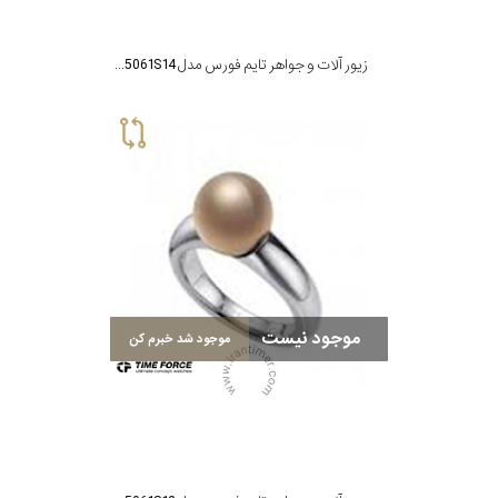
زیور آلات و جواهر تایم فورس مدل TS5061S14
موجود نیست
موجود شد خبرم کن