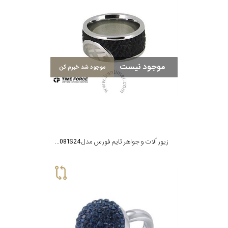
برازوی
موجود نیست
موجود شد خبرم کن
پاول
هویت
جویسا
زیور آلات و جواهر تایم فورس مدل TS5081S24
ویسروی
جنسیت
نمایش
بیشتر...
رده