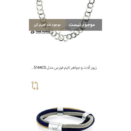
موجود نیست
موجود شد خبرم کن
زیور آلات و جواهر تایم فورس مدل TS5144CS