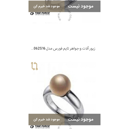
رنگ
موجود نیست
موجود شد خبرم کن
بکار
رفته
اصالت
زیور آلات و جواهر تایم فورس مدل TS5062S16
کشور
برند
موجود نیست
موجود شد خبرم کن