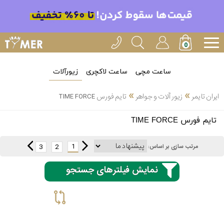
ساعت مچی
ساعت لاکچری
زیورآلات
»
»
ایران تایمر
زیور آلات و جواهر
تایم فورس TIME FORCE
انتخاب
تایم فورس TIME FORCE
بین 3
ارسال
عدد
1
3
2
مرتب سازی بر اساس:
سریع
برند
نمایش فیلترهای جستجو
3
آیس
ساعته
واچ
اُمگا