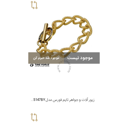
موجود نیست
موجود شد خبرم کن
زیور آلات و جواهر تایم فورس مدل TS5147BY