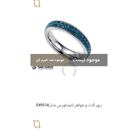
موجود نیست
موجود شد خبرم کن
زیور آلات و جواهر تایم فورس مدل TS5049S14