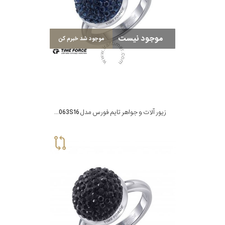
نوع
زیور
موجود نیست
موجود شد خبرم کن
جنس
بکاررفته
شکل
زیور آلات و جواهر تایم فورس مدل TS5063S16
ظاهری
مورد
گارانتی
گارانتی