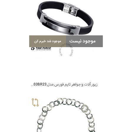
موجود نیست
موجود شد خبرم کن
زیور آلات و جواهر تایم فورس مدل TS5003BR23