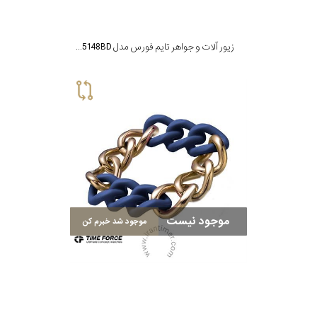
زیور آلات و جواهر تایم فورس مدل TS5148BD
موجود نیست
موجود شد خبرم کن