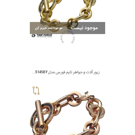
موجود نیست
موجود شد خبرم کن
زیور آلات و جواهر تایم فورس مدل TS5145BY