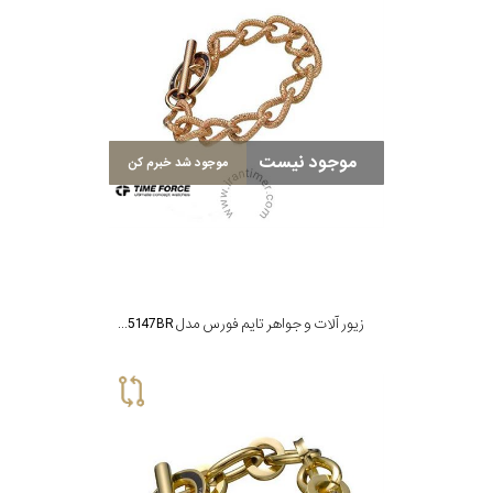
موجود نیست
موجود شد خبرم کن
زیور آلات و جواهر تایم فورس مدل TS5147BR