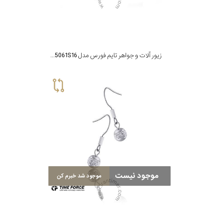
زیور آلات و جواهر تایم فورس مدل TS5061S16
موجود نیست
موجود شد خبرم کن