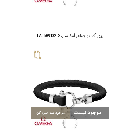
زیور آلات و جواهر اُمگا مدل B34STA0509102-S
موجود نیست
موجود شد خبرم کن