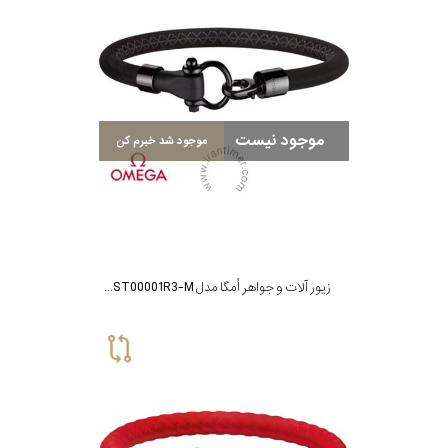
موجود نیست
موجود شد خبرم کن
زیور آلات و جواهر اُمگا مدل BA05ST00001R3-M