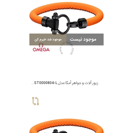
موجود نیست
موجود شد خبرم کن
زیور آلات و جواهر اُمگا مدل BA05ST0000804-L