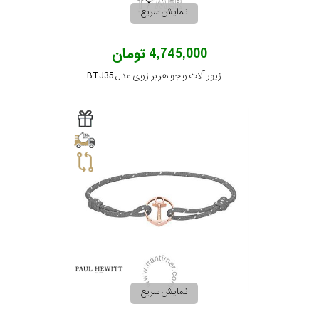
نمایش سریع
4,745,000 تومان
زیور آلات و جواهر برازوی مدل BTJ35
نمایش سریع