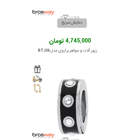
نمایش سریع
4,745,000 تومان
زیور آلات و جواهر برازوی مدل BTJ36