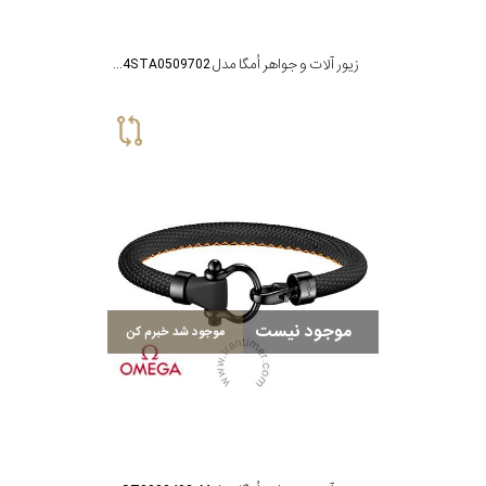
زیور آلات و جواهر اُمگا مدل B34STA0509702
موجود نیست
موجود شد خبرم کن