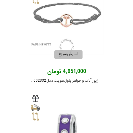
گارانتی
رنگ
بکار
رفته
نمایش سریع
اصالت
4,651,000 تومان
زیور آلات و جواهر پاول هویت مدل PH002332
کشور
برند