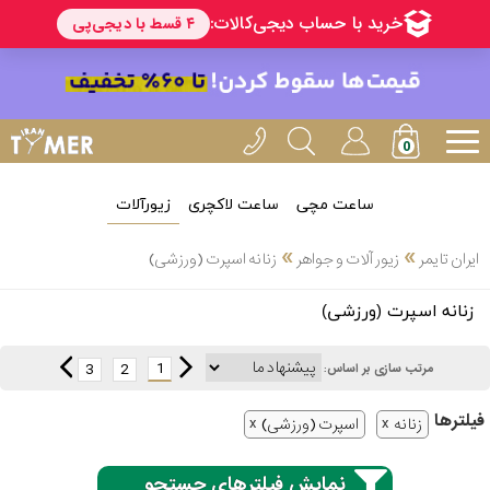
ساعت مچی
ساعت لاکچری
زیورآلات
انتخاب
»
»
ایران تایمر
زیور آلات و جواهر
زنانه اسپرت (ورزشی)
بین 3
ارسال
زنانه اسپرت (ورزشی)
عدد
سریع
برند
1
3
2
مرتب سازی بر اساس:
3
آیس
فیلتر‌ها
ساعته
زنانه
اسپرت (ورزشی)
واچ
نمایش فیلترهای جستجو
اُمگا