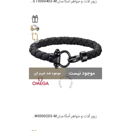
زیور آلات و جواهر اُمگا مدل BA05ST0000403-M
موجود نیست
موجود شد خبرم کن
زیور آلات و جواهر اُمگا مدل BA05CW0000203-M