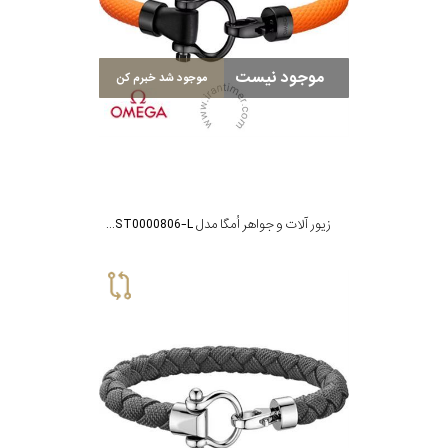
موجود نیست
موجود شد خبرم کن
زیور آلات و جواهر اُمگا مدل BA05ST0000806-L