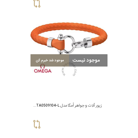
موجود نیست
موجود شد خبرم کن
زیور آلات و جواهر اُمگا مدل B34STA0509104-L