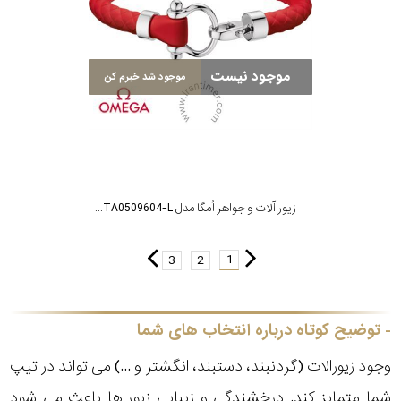
موجود نیست
موجود شد خبرم کن
زیور آلات و جواهر اُمگا مدل B34STA0509604-L
1
3
2
توضیح کوتاه درباره انتخاب های شما
وجود زیورالات (گردنبند، دستبند، انگشتر و ...) می تواند در تیپ
شما متمایز کند. درخشندگی و زیبایی زیور ها باعث می شود