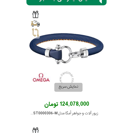
برازوی
پاول
هویت
جویسا
نمایش سریع
ویسروی
124,078,000 تومان
جنسیت
نمایش
زیور آلات و جواهر اُمگا مدل BA05ST0000306-M
بیشتر...
زنانه