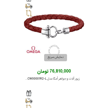
رده
اسپرت
(ورزشی)
نوع
زیور
جنس
نمایش سریع
بکاررفته
76,810,000 تومان
شکل
زیور آلات و جواهر اُمگا مدل BA05CW00001R2-L
ظاهری
مورد
گارانتی