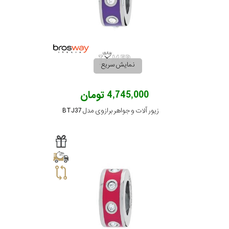
نمایش سریع
4,745,000 تومان
زیور آلات و جواهر برازوی مدل BTJ37