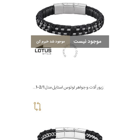
موجود نیست
موجود شد خبرم کن
زیور آلات و جواهر لوتوس استایل مدل LS2201-2/1