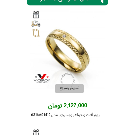
برازوی
پاول
هویت
جویسا
نمایش سریع
ویسروی
2,127,000 تومان
جنسیت
نمایش
زیور آلات و جواهر ویسروی مدل 6316A01412
بیشتر...
رده