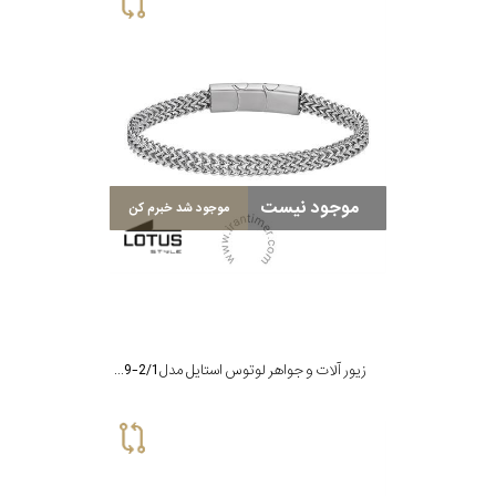
موجود نیست
موجود شد خبرم کن
زیور آلات و جواهر لوتوس استایل مدل LS2209-2/1