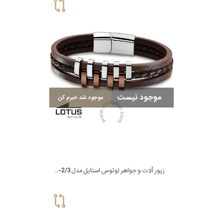
موجود نیست
موجود شد خبرم کن
زیور آلات و جواهر لوتوس استایل مدل LS1838-2/3