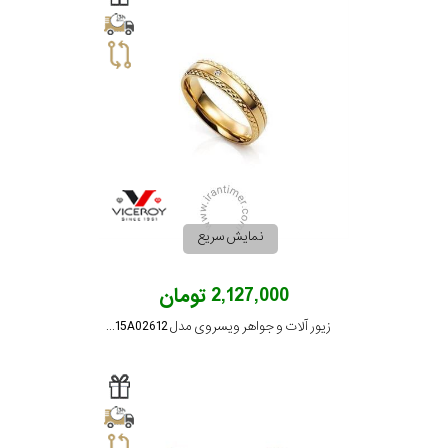
نوع
زیور
جنس
بکاررفته
شکل
نمایش سریع
ظاهری
2,127,000 تومان
مورد
زیور آلات و جواهر ویسروی مدل 6315A02612
گارانتی
گارانتی