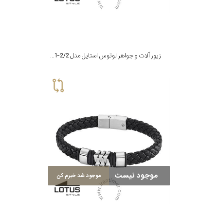
زیور آلات و جواهر لوتوس استایل مدل LS2141-2/2
موجود نیست
موجود شد خبرم کن