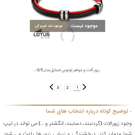
موجود نیست
موجود شد خبرم کن
زیور آلات و جواهر لوتوس استایل مدل LS1829-2/3
1
3
2
توضیح کوتاه درباره انتخاب های شما
وجود زیورالات (گردنبند، دستبند، انگشتر و ...) می تواند در تیپ
شما متمایز کند. درخشندگی و زیبایی زیور ها باعث می شود