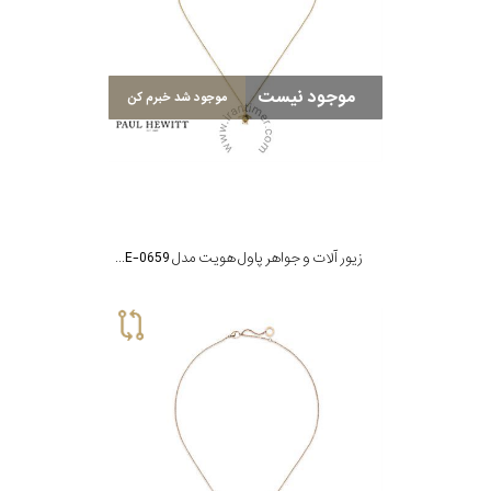
موجود نیست
موجود شد خبرم کن
زیور آلات و جواهر پاول هویت مدل PH-JE-0659