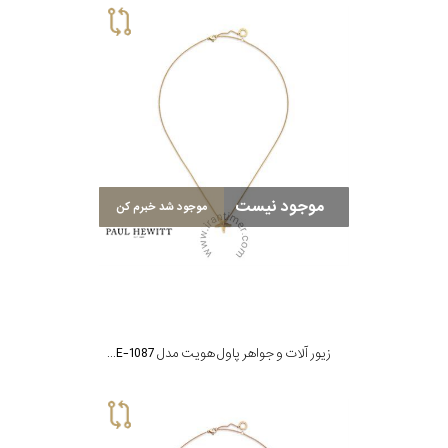
موجود نیست
موجود شد خبرم کن
زیور آلات و جواهر پاول هویت مدل PH-JE-1087