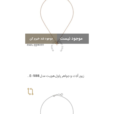
موجود نیست
موجود شد خبرم کن
زیور آلات و جواهر پاول هویت مدل PH-JE-1088