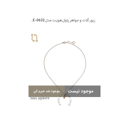
زیور آلات و جواهر پاول هویت مدل PH-JE-0632
موجود نیست
موجود شد خبرم کن