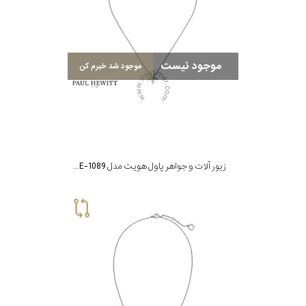
موجود نیست
موجود شد خبرم کن
زیور آلات و جواهر پاول هویت مدل PH-JE-1089