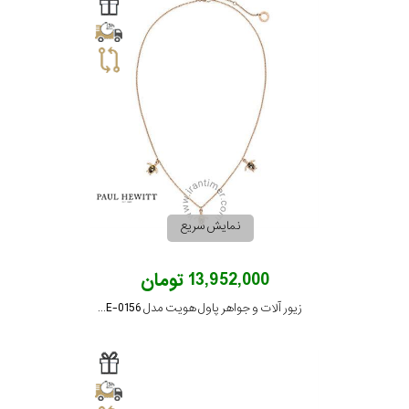
برازوی
پاول
هویت
جویسا
نمایش سریع
ویسروی
13,952,000 تومان
زیور آلات و جواهر پاول هویت مدل PH-JE-0156
جنسیت
نمایش
بیشتر...
رده