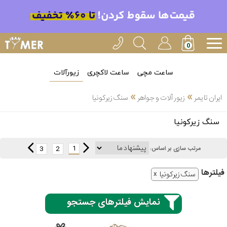
ساعت مچی
ساعت لاکچری
زیورآلات
»
»
ایران تایمر
زیور آلات و جواهر
سنگ زیرکونیا
انتخاب
سنگ زیرکونیا
بین 3
ارسال
عدد
1
3
2
مرتب سازی بر اساس:
سریع
برند
فیلتر‌ها
سنگ زیرکونیا
3
آیس
ساعته
واچ
نمایش فیلترهای جستجو
اُمگا