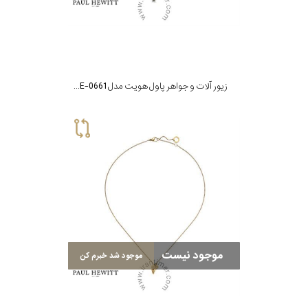
زیور آلات و جواهر پاول هویت مدل PH-JE-0661
موجود نیست
موجود شد خبرم کن