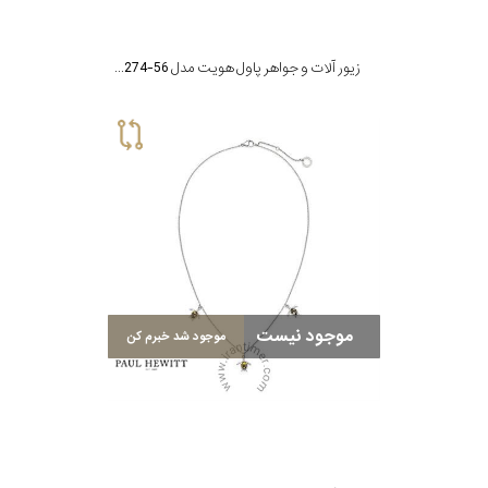
زیور آلات و جواهر پاول هویت مدل PH-JE-0274-56
موجود نیست
موجود شد خبرم کن