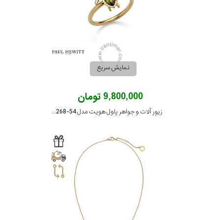
گارانتی
رنگ
بکار
نمایش سریع
رفته
9,800,000 تومان
اصالت
زیور آلات و جواهر پاول هویت مدل PH-JE-0268-54
کشور
برند