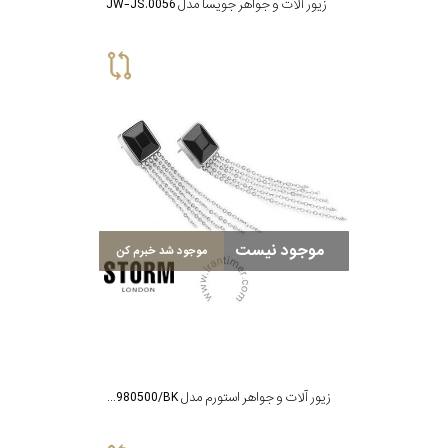
زیور آلات و جواهر جویسا مدل JW-JS.0056
موجود نیست
موجود شد خبرم کن
زیور آلات و جواهر استورم مدل ST9980500/BK