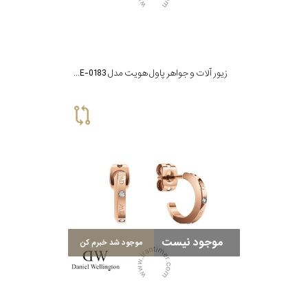
زیور آلات و جواهر پاول هویت مدل PH-JE-0183
موجود نیست
موجود شد خبرم کن