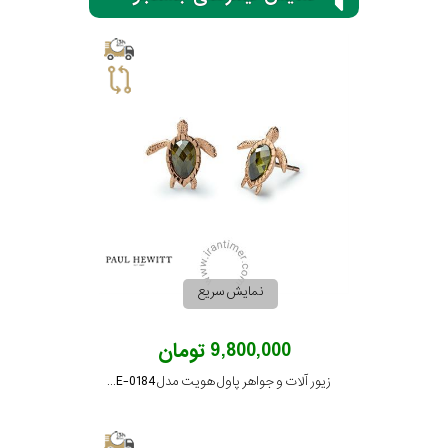
برازوی
پاول
هویت
جویسا
نمایش سریع
ویسروی
9,800,000 تومان
جنسیت
نمایش
زیور آلات و جواهر پاول هویت مدل PH-JE-0184
بیشتر...
زنانه