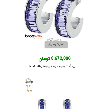
گارانتی
رنگ
بکار
نمایش سریع
رفته
8,672,000 تومان
اصالت
زیور آلات و جواهر برازوی مدل BTJE08
کشور
برند