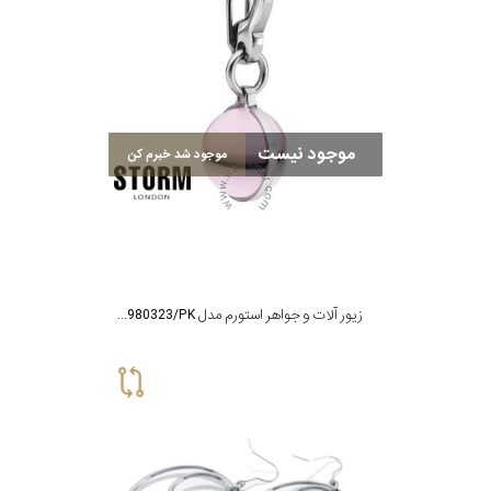
موجود نیست
موجود شد خبرم کن
زیور آلات و جواهر استورم مدل ST9980323/PK