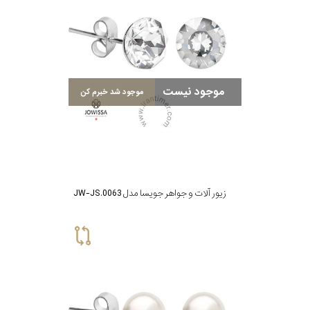
موجود نیست
موجود شد خبرم کن
زیور آلات و جواهر جویسا مدل JW-JS.0063