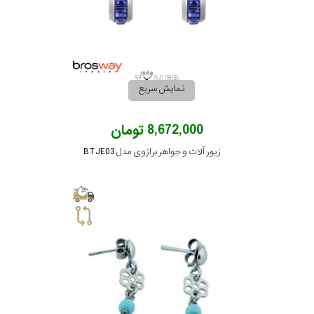
نمایش سریع
8,672,000 تومان
زیور آلات و جواهر برازوی مدل BTJE03