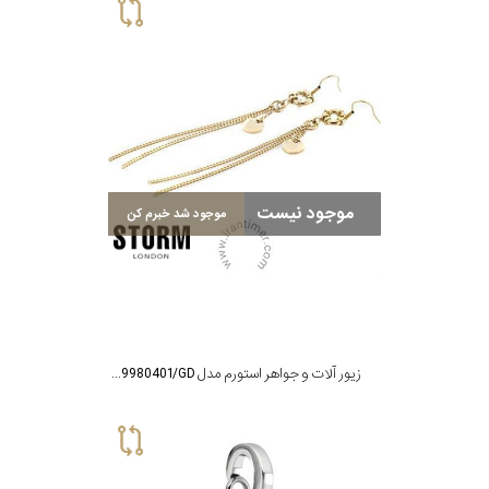
موجود نیست
موجود شد خبرم کن
زیور آلات و جواهر استورم مدل ST9980401/GD