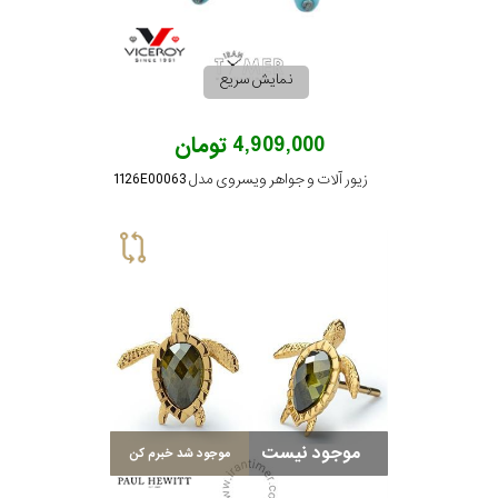
نمایش سریع
4,909,000 تومان
زیور آلات و جواهر ویسروی مدل 1126E00063
موجود نیست
موجود شد خبرم کن