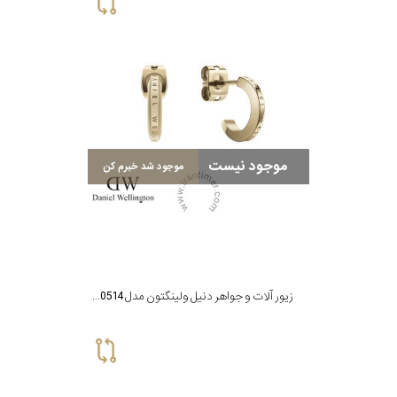
موجود نیست
موجود شد خبرم کن
زیور آلات و جواهر دنیل ولینگتون مدل DW00400514