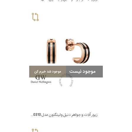
موجود نیست
موجود شد خبرم کن
زیور آلات و جواهر دنیل ولینگتون مدل DW00400310