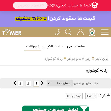
ساعت مچی
ساعت لاکچری
زیورآلات
انتخاب
»
»
ایران تایمر
زیور آلات و جواهر
زنانه گوشواره
بین 3
ارسال
زنانه گوشواره
عدد
سریع
برند
1
3
2
مرتب سازی بر اساس:
3
آیس
فیلتر‌ها
ساعته
زنانه
گوشواره
واچ
نمایش فیلترهای جستجو
اُمگا