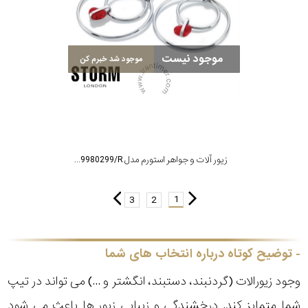
موجود نیست
موجود شد خبرم کن
زیور آلات و جواهر استورم مدل ST9980299/R
1
3
2
توضیح کوتاه درباره انتخاب های شما
وجود زیورالات (گردنبند، دستبند، انگشتر و ...) می تواند در تیپ
شما متمایز کند. درخشندگی و زیبایی زیور ها باعث می شود