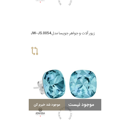
زیور آلات و جواهر جویسا مدل JW-JS.0054
موجود نیست
موجود شد خبرم کن