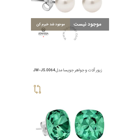
موجود نیست
موجود شد خبرم کن
زیور آلات و جواهر جویسا مدل JW-JS.0064