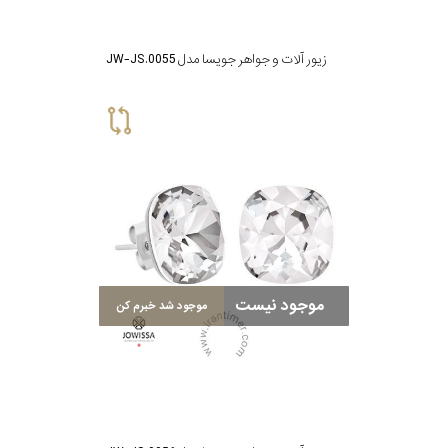
زیور آلات و جواهر جویسا مدل JW-JS.0055
موجود نیست
موجود شد خبرم کن