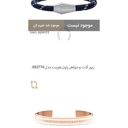
موجود نیست
موجود شد خبرم کن
زیور آلات و جواهر پاول هویت مدل PH002770