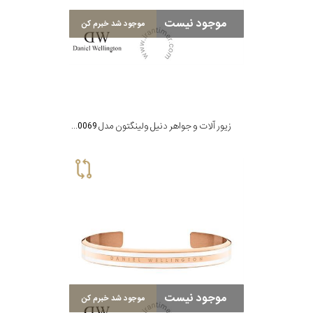
موجود نیست
موجود شد خبرم کن
زیور آلات و جواهر دنیل ولینگتون مدل DW00400069
موجود نیست
موجود شد خبرم کن