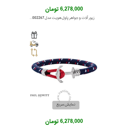
6,278,000 تومان
زیور آلات و جواهر پاول هویت مدل PH002267
نمایش سریع
6,278,000 تومان