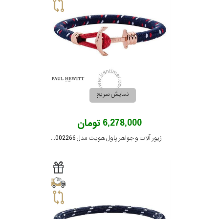
نوع
زیور
جنس
بکاررفته
نمایش سریع
شکل
6,278,000 تومان
ظاهری
زیور آلات و جواهر پاول هویت مدل PH002266
مورد
گارانتی
گارانتی