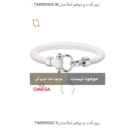
زیور آلات و جواهر اُمگا مدل B34STA0509203-M
موجود نیست
موجود شد خبرم کن
زیور آلات و جواهر اُمگا مدل B34STA0509202-S