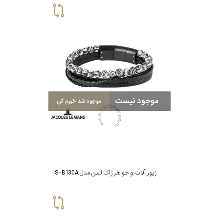
موجود نیست
موجود شد خبرم کن
زیور آلات و جواهر ژاک لمن مدل S-B130A