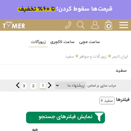
ساعت مچی
ساعت لاکچری
زیورآلات
»
»
ایران تایمر
زیور آلات و جواهر
سفید
انتخاب
سفید
بین 3
ارسال
عدد
1
3
2
مرتب سازی بر اساس:
سریع
برند
فیلتر‌ها
سفید
3
آیس
ساعته
واچ
نمایش فیلترهای جستجو
اُمگا