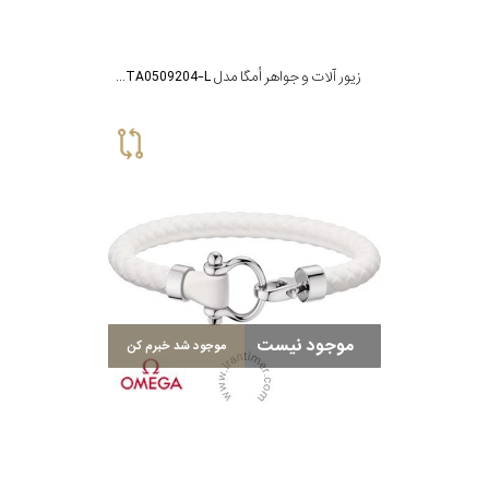
زیور آلات و جواهر اُمگا مدل B34STA0509204-L
موجود نیست
موجود شد خبرم کن