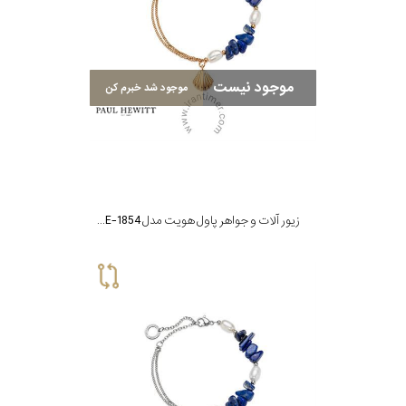
موجود نیست
موجود شد خبرم کن
زیور آلات و جواهر پاول هویت مدل PH-JE-1854