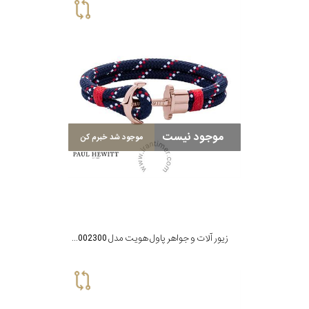
موجود نیست
موجود شد خبرم کن
زیور آلات و جواهر پاول هویت مدل PH002300