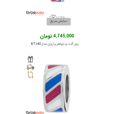
نمایش سریع
4,745,000 تومان
زیور آلات و جواهر برازوی مدل BTJ43