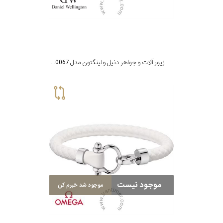
زیور آلات و جواهر دنیل ولینگتون مدل DW00400067
موجود نیست
موجود شد خبرم کن