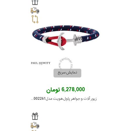
برازوی
پاول
هویت
جویسا
نمایش سریع
ویسروی
6,278,000 تومان
زیور آلات و جواهر پاول هویت مدل PH002261
جنسیت
نمایش
بیشتر...
رده