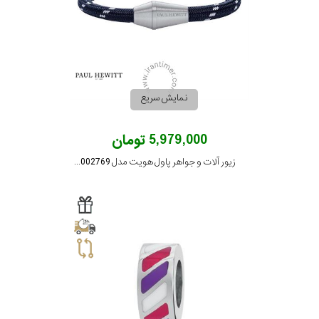
رنگ
بکار
سفید
رفته
نمایش
بیشتر...
نمایش سریع
اصالت
5,979,000 تومان
کشور
زیور آلات و جواهر پاول هویت مدل PH002769
برند