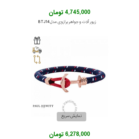
4,745,000 تومان
زیور آلات و جواهر برازوی مدل BTJ14
نمایش سریع
6,278,000 تومان