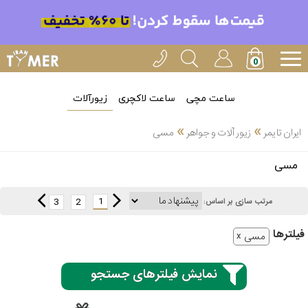
ساعت مچی
ساعت لاکچری
زیورآلات
»
»
ایران تایمر
زیور آلات و جواهر
مسی
انتخاب
مسی
بین 3
ارسال
عدد
1
3
2
مرتب سازی بر اساس:
سریع
برند
فیلتر‌ها
مسی
3
آیس
ساعته
واچ
نمایش فیلترهای جستجو
اُمگا