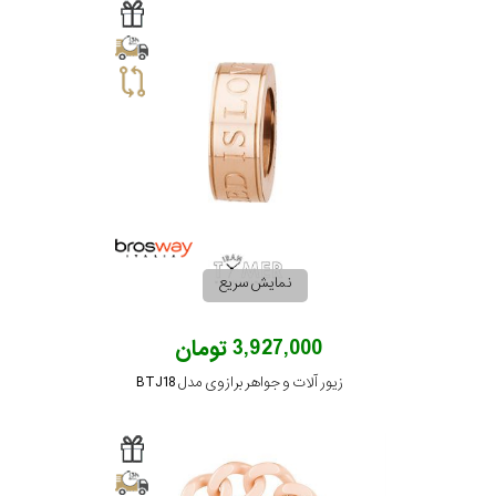
نمایش سریع
3,927,000 تومان
زیور آلات و جواهر برازوی مدل BTJ18