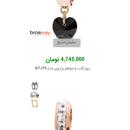
نمایش سریع
4,745,000 تومان
زیور آلات و جواهر برازوی مدل BTJ79