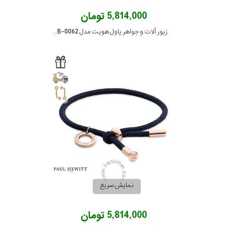
5,814,000 تومان
زیور آلات و جواهر پاول هویت مدل PH-FB-0062
نمایش سریع
5,814,000 تومان