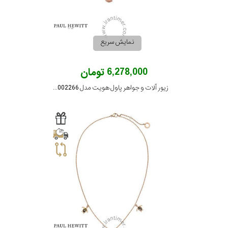
نمایش سریع
6,278,000 تومان
زیور آلات و جواهر پاول هویت مدل PH002266