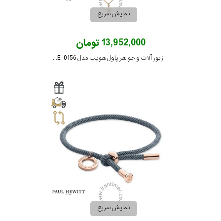
نمایش سریع
13,952,000 تومان
زیور آلات و جواهر پاول هویت مدل PH-JE-0156
نمایش سریع