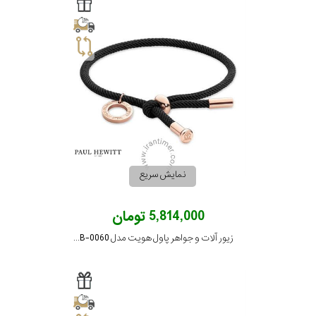
برازوی
پاول
هویت
جویسا
نمایش سریع
ویسروی
5,814,000 تومان
زیور آلات و جواهر پاول هویت مدل PH-FB-0060
جنسیت
نمایش
بیشتر...
رده