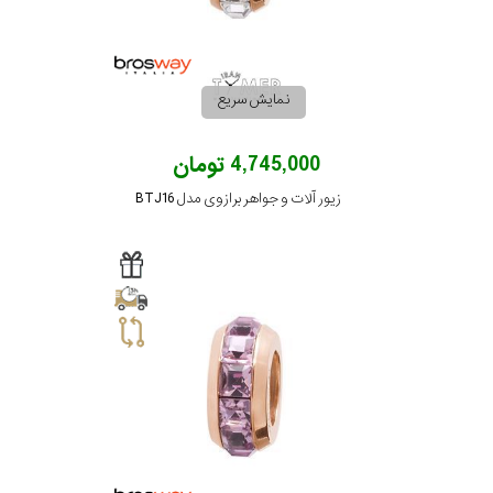
نمایش سریع
4,745,000 تومان
زیور آلات و جواهر برازوی مدل BTJ16