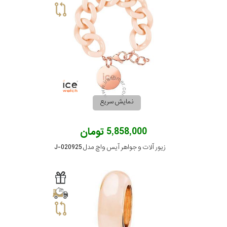
نمایش سریع
5,858,000 تومان
زیور آلات و جواهر آیس واچ مدل J-020925