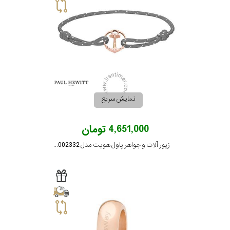
نوع
زیور
جنس
بکاررفته
نمایش سریع
شکل
4,651,000 تومان
ظاهری
زیور آلات و جواهر پاول هویت مدل PH002332
مورد
گارانتی
گارانتی