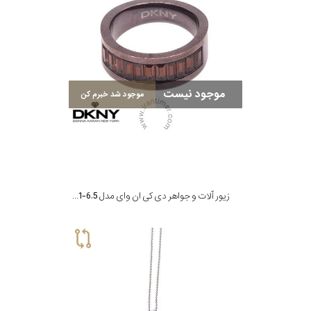
رده
فشن
(ست
نوع
لباس)
موجود نیست
موجود شد خبرم کن
زیور
جنس
بکاررفته
زیور آلات و جواهر دی کی ان وای مدل NJR1221-6.5
شکل
ظاهری
مورد
گارانتی