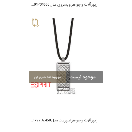
زیور آلات و جواهر ویسروی مدل 75001P01000
موجود نیست
موجود شد خبرم کن
زیور آلات و جواهر اسپریت مدل ESNL-11797.A.450