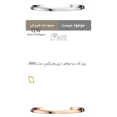
موجود نیست
موجود شد خبرم کن
زیور آلات و جواهر دنیل ولینگتون مدل DW00400002