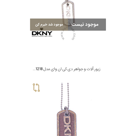
گارانتی
موجود نیست
موجود شد خبرم کن
رنگ
بکار
رفته
زیور آلات و جواهر دی کی ان وای مدل NJN1218
اصالت
کشور
برند