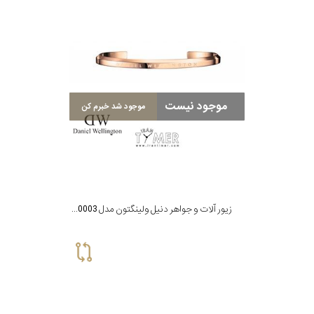
موجود نیست
موجود شد خبرم کن
زیور آلات و جواهر دنیل ولینگتون مدل DW00400003