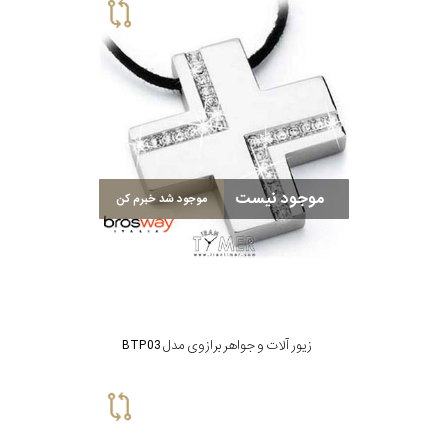
موجود نیست
موجود شد خبرم کن
زیور آلات و جواهر برازوی مدل BTP03