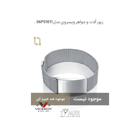
زیور آلات و جواهر ویسروی مدل 75006P01011
موجود نیست
موجود شد خبرم کن