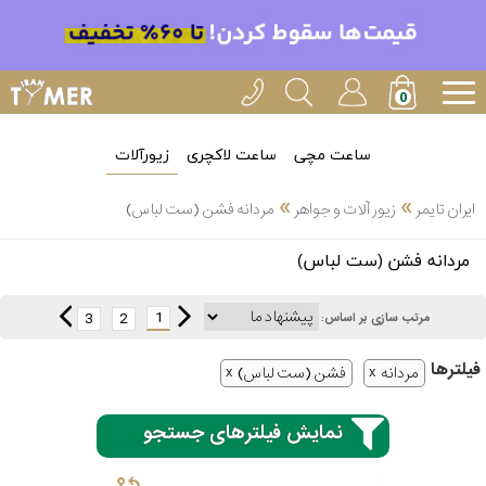
ساعت مچی
ساعت لاکچری
زیورآلات
»
»
ایران تایمر
زیور آلات و جواهر
مردانه فشن (ست لباس)
انتخاب
مردانه فشن (ست لباس)
بین 3
ارسال
عدد
1
3
2
مرتب سازی بر اساس:
سریع
برند
فیلتر‌ها
مردانه
فشن (ست لباس)
3
آیس
ساعته
واچ
نمایش فیلترهای جستجو
اُمگا