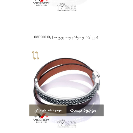
زیور آلات و جواهر ویسروی مدل 75006P01010
موجود نیست
موجود شد خبرم کن