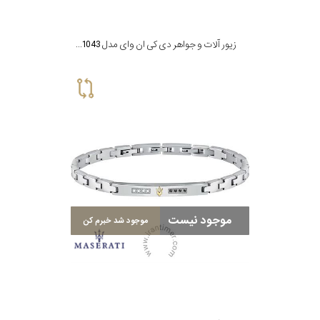
زیور آلات و جواهر دی کی ان وای مدل NJN1043
موجود نیست
موجود شد خبرم کن