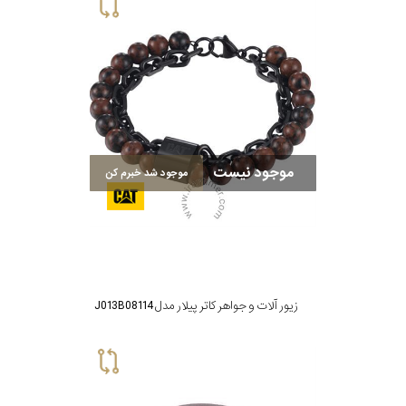
برازوی
پاول
هویت
موجود نیست
موجود شد خبرم کن
جویسا
ویسروی
زیور آلات و جواهر کاتر پیلار مدل J013B08114
جنسیت
نمایش
بیشتر...
مردانه