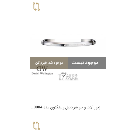
موجود نیست
موجود شد خبرم کن
زیور آلات و جواهر دنیل ولینگتون مدل DW00400004