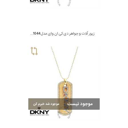
زیور آلات و جواهر دی کی ان وای مدل NJN1044
موجود نیست
موجود شد خبرم کن