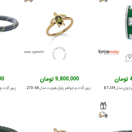
ن
9,800,000 تومان
000
وی مدل BTJ39
زیور آلات و جواهر پاول هویت مدل PH-JE-0270-58