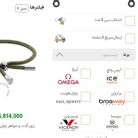
فیلتر‌ها
سبز
انتخاب بین 3 عدد
ارسال سریع 3 ساعته
برند
آیس واچ
اُمگا
برازوی
پاول هویت
5,814,000 توما
جویسا
ویسروی
نمایش بیشتر...