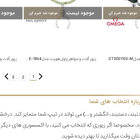
موجود نیست
موجود 
موجود شد خبرم کن
موجود شد خبرم کن
زیور آلات و جواهر اُمگا مدل BA05ST0001103-M
زیور آلات و جواهر پاول هویت مدل PH-JE-1864
1
3
2
باره انتخاب های شما
دنبند، دستبند، انگشتر و ...) می تواند در تیپ شما متمایز کند. در
. مخصوصا اگر زیوری که انتخاب می کنید، با اکسسوری های دیگر
تان وقت میگذارید تا بهتر دیده شوید.