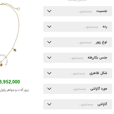
جنسیت
رده
نوع زیور
جنس بکاررفته
شکل ظاهری
13,952,000 توم
مورد گارانتی
گارانتی