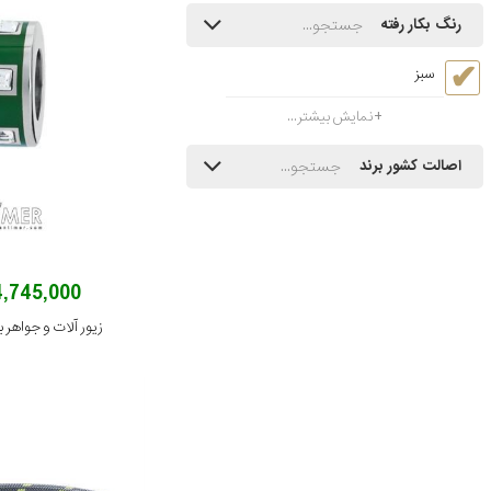
رنگ بکار رفته
سبز
نمایش بیشتر...
اصالت کشور برند
4,745,000 توما
زیور آلات و جواهر براز