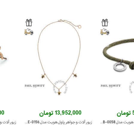
ن
13,952,000 تومان
000
زیور آلات و جواهر پاول هویت مدل PH-FB-0058
زیور آلات و جواهر پاول هویت مدل PH-JE-0156