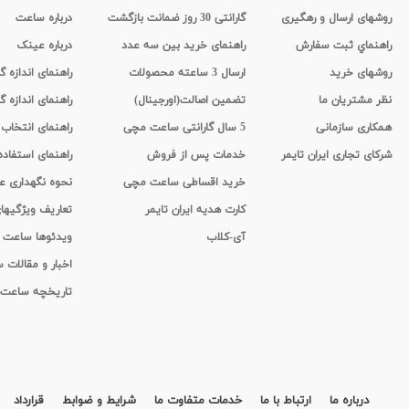
روشهای ارسال و رهگیری
گارانتی 30 روز ضمانت بازگشت
درباره ساعت
راهنماي ثبت سفارش
راهنمای خرید بین سه عدد
درباره عینک
روشهای خرید
ارسال 3 ساعته محصولات
راهنمای اندازه
نظر مشتریان ما
تضمین اصالت(اورجینال)
راهنمای اندازه گ
همکاری سازمانی
5 سال گارانتی ساعت مچی
راهنمای انتخاب
شرکای تجاری ایران تایمر
خدمات پس از فروش
راهنمای استفاد
خرید اقساطی ساعت مچی
نحوه نگهداری 
کارت هدیه ایران تایمر
تعاریف ویژگیه
آی-کلاب
ویدئوها ساعت
اخبار و مقالات
تاریخچه ساعت
درباره ما
ارتباط با ما
خدمات متفاوت ما
شرایط و ضوابط
قرارداد