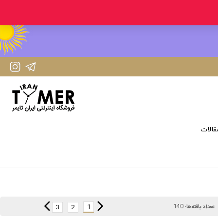
IranTimer Instagram Page
IranTimer Telegram channel
قالات
140
1
3
2
تعداد یافته‌ها: