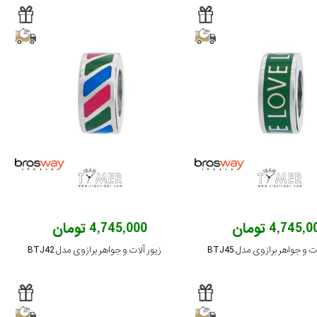
4,745, تومان
4,745,000 تومان
ت و جواهر برازوی مدل BTJ45
زیور آلات و جواهر برازوی مدل BTJ42