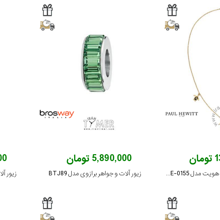
ان
5,890,000 تومان
000
زیور آلات و جواهر پاول هویت مدل PH-JE-0155
زیور آلات و جواهر برازوی مدل BTJ89
زیور آلا