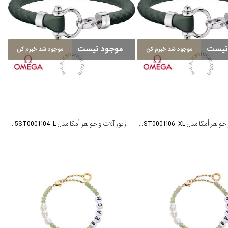
نیست
موجود نیست
موجود شد خبرم کن
موجود شد خبرم کن
زیور آلات و جواهر اُمگا مدل BA05ST0001106-XL
زیور آلات و جواهر اُمگا مدل BA05ST0001104-L