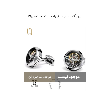
زیور آلات و جواهر تی اف است 1968 مدل CBD-SS99
موجود نیست
موجود شد خبرم کن