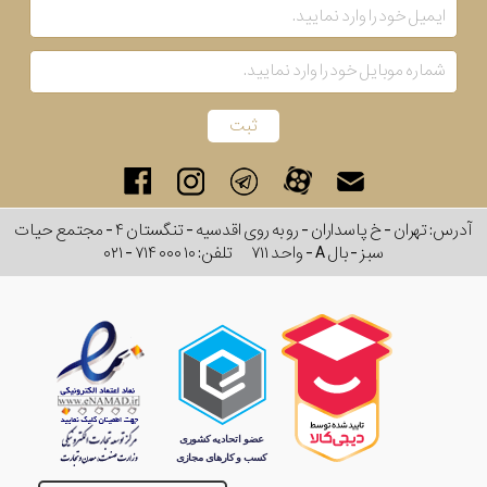
آدرس: تهران - خ پاسداران - رو به روی اقدسیه - تنگستان ۴ - مجتمع حیات
سبز - بال A - واحد ۷۱۱
تلفن:
۰۲۱ - ۷۱۴ ۰۰۰ ۱۰