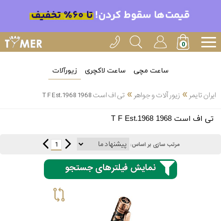
ساعت مچی
ساعت لاکچری
زیورآلات
»
»
ایران تایمر
زیور آلات و جواهر
تی اف است 1968 T F Est.1968
انتخاب
تی اف است 1968 T F Est.1968
بین 3
ارسال
عدد
1
مرتب سازی بر اساس:
سریع
برند
نمایش فیلترهای جستجو
3
آیس
ساعته
واچ
اُمگا