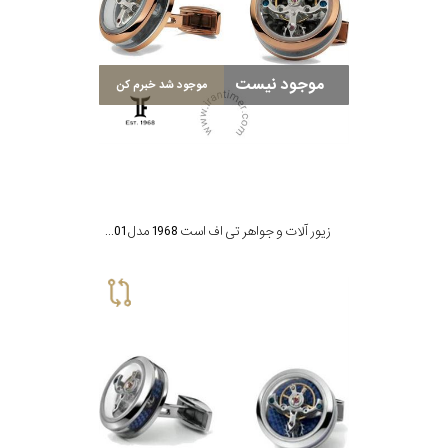
موجود نیست
موجود شد خبرم کن
زیور آلات و جواهر تی اف است 1968 مدل CTO-PR01