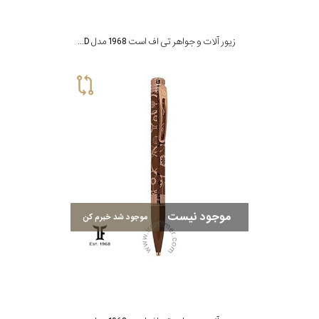
زیور آلات و جواهر تی اف است 1968 مدل T F Est.1968 CD
موجود نیست
موجود شد خبرم کن