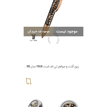
برازوی
موجود نیست
موجود شد خبرم کن
پاول
هویت
جویسا
زیور آلات و جواهر تی اف است 1968 مدل PC-PR99B
ویسروی
جنسیت
نمایش
بیشتر...
رده