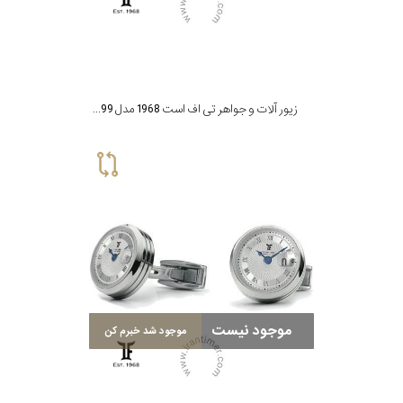
زیور آلات و جواهر تی اف است 1968 مدل CG-SS99
موجود نیست
موجود شد خبرم کن