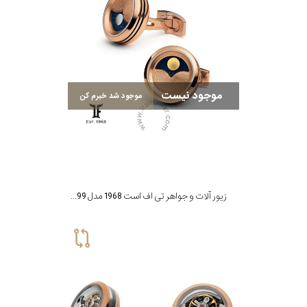
موجود نیست
موجود شد خبرم کن
زیور آلات و جواهر تی اف است 1968 مدل CP-PR99