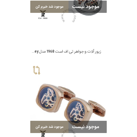
رنگ
موجود نیست
موجود شد خبرم کن
بکار
رفته
اصالت
زیور آلات و جواهر تی اف است 1968 مدل T F Est.1968 Key
کشور
برند
موجود نیست
موجود شد خبرم کن