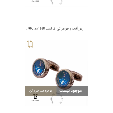
زیور آلات و جواهر تی اف است 1968 مدل CLR-PR99
موجود نیست
موجود شد خبرم کن