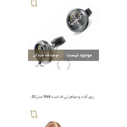
موجود نیست
موجود شد خبرم کن
زیور آلات و جواهر تی اف است 1968 مدل CT-SM02