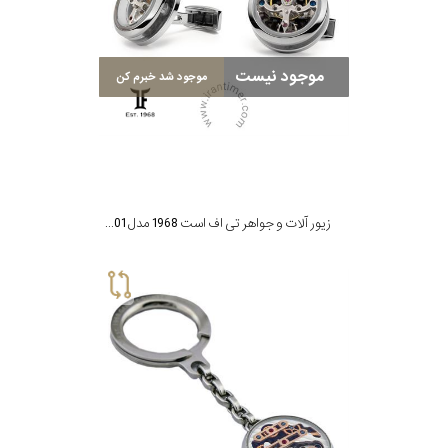
نوع
زیور
موجود نیست
موجود شد خبرم کن
جنس
بکاررفته
شکل
زیور آلات و جواهر تی اف است 1968 مدل CTO-SS01
ظاهری
مورد
گارانتی
گارانتی