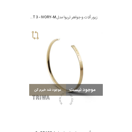
زیور آلات و جواهر تریوا مدل BRACELET 3 - IVORY-M
موجود نیست
موجود شد خبرم کن