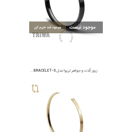
موجود نیست
موجود شد خبرم کن
زیور آلات و جواهر تریوا مدل STAMPD BRACELET-S