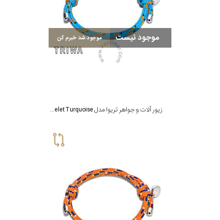
نوع
زیور
موجود نیست
موجود شد خبرم کن
جنس
بکاررفته
شکل
زیور آلات و جواهر تریوا مدل Ocean Plastic Bracelet Turquoise
ظاهری
مورد
گارانتی
گارانتی