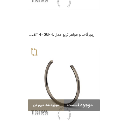
زیور آلات و جواهر تریوا مدل BRACELET 4 - GUN-L
موجود نیست
موجود شد خبرم کن