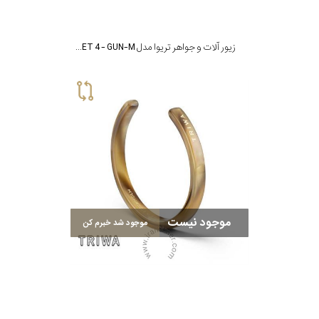
زیور آلات و جواهر تریوا مدل BRACELET 4 - GUN-M
موجود نیست
موجود شد خبرم کن