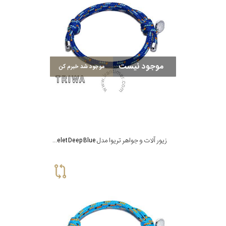
برازوی
موجود نیست
موجود شد خبرم کن
پاول
هویت
جویسا
زیور آلات و جواهر تریوا مدل Ocean Plastic Bracelet Deep Blue
ویسروی
جنسیت
نمایش
بیشتر...
رده