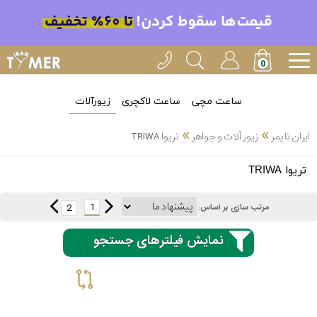
ساعت مچی
ساعت لاکچری
زیورآلات
»
»
ایران تایمر
زیور آلات و جواهر
تریوا TRIWA
انتخاب
تریوا TRIWA
بین 3
ارسال
عدد
1
2
مرتب سازی بر اساس:
سریع
برند
نمایش فیلترهای جستجو
3
آیس
ساعته
واچ
اُمگا